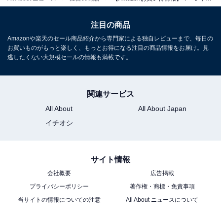
注目の商品
マーシャル「Willen II」
Amazonや楽天のセール商品紹介から専門家による独自レビューまで、毎日の
お買いものがもっと楽しく、もっとお得になる注目の商品情報をお届け。見
逃したくない大規模セールの情報も満載です。
関連サービス
All About
All About Japan
イチオシ
Marshall ワイヤレスポータブル防水スピーカー Willen II
クリーム 連続再生17時間/IP67防水仕様/超小型/急速充電
【国内正規品】
サイト情報
Amazonで見る
会社概要
広告掲載
プライバシーポリシー
著作権・商標・免責事項
マーシャル「Major V」
当サイトの情報についての注意
All About ニュースについて