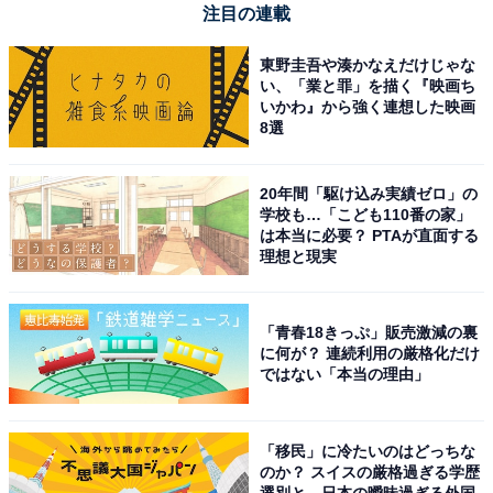
注目の連載
東野圭吾や湊かなえだけじゃな
い、「業と罪」を描く『映画ち
いかわ』から強く連想した映画
8選
20年間「駆け込み実績ゼロ」の
学校も…「こども110番の家」
は本当に必要？ PTAが直面する
理想と現実
【今日チェックしたい】マーシャルの人気商品5選
マーシャル「ACTON III BLACK」
「青春18きっぷ」販売激減の裏
に何が？ 連続利用の厳格化だけ
ではない「本当の理由」
「移民」に冷たいのはどっちな
のか？ スイスの厳格過ぎる学歴
選別と、日本の曖昧過ぎる外国