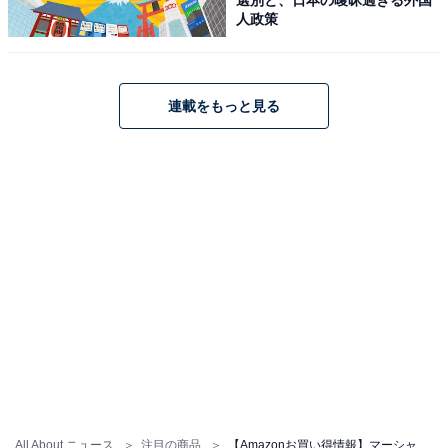
人政策
Marshall ワイヤレススピーカー Bluetoothスピーカー
ACTON III BLACK (ブラック) 【国内正規品】
Amazonで見る
連載をもっと見る
マーシャル「Kilburn III」
Marshall ワイヤレスポータブルスピーカー Kilburn III ブ
ラック&ブラス 連続再生50時間/IP54防水防塵仕様/急速充
電/LC3, AAC対応 【国内正規品】
Amazonで見る
All About ニュース
注目の商品
【Amazonお買い得情報】マーシャル「スピーカー」が特別価格で登場中【5月29日】