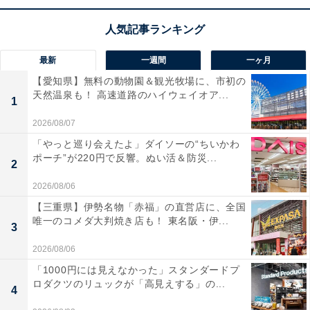
音や高音を自分好みに直感的にカスタマイズできるのも
嬉しいポイントです！
最新
一週間
一ヶ月
マーシャルのスピーカー「Middleton クリーム」の口
【愛知県】無料の動物園＆観光牧場に、市初の
コミは？
天然温泉も！ 高速道路のハイウェイオア...
1
マーシャルのスピーカー「Middleton クリーム」には以
2026/08/07
下のような口コミが寄せられています。
「やっと巡り会えたよ」ダイソーの“ちいかわ
ポーチ”が220円で反響。ぬい活＆防災...
2
クラシックでお洒落なクリーム色のデザインが、部
2026/08/06
屋のインテリアとしても最高に映えます
【三重県】伊勢名物「赤福」の直営店に、全国
唯一のコメダ大判焼き店も！ 東名阪・伊...
3
2026/08/06
コンパクトなサイズからは想像できないほど重低音
「1000円には見えなかった」スタンダードプ
に迫力があり、音が全方位に綺麗に広がります
ロダクツのリュックが「高見えする」の...
4