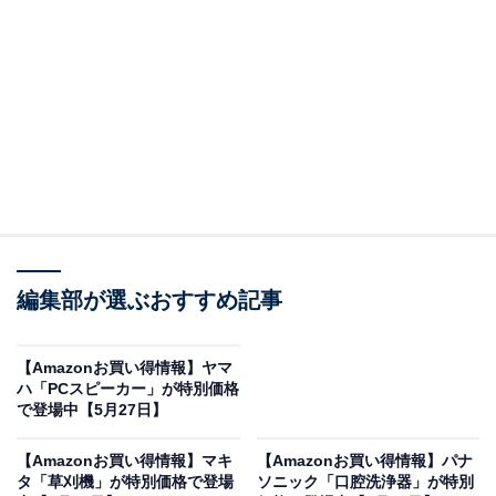
※以下のセール情報は5月29日17時45分現在のもので
す。値段の変更、売り切れの場合もあります。
※本記事で紹介している商品の購入やサービスの利用により、売上の一部が
オールアバウトに還元されることがあります。
マーシャルの「スピーカー」が限定価格に！ 17％
オフで登場
編集部が選ぶおすすめ記事
【Amazonお買い得情報】ヤマ
ハ「PCスピーカー」が特別価格
で登場中【5月27日】
【Amazonお買い得情報】マキ
【Amazonお買い得情報】パナ
タ「草刈機」が特別価格で登場
ソニック「口腔洗浄器」が特別