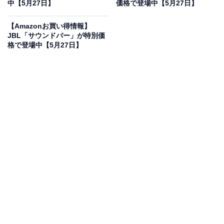
中【5月27日】
価格で登場中【5月27日】
Marshall ワイヤレスポータブル防水スピーカー
Middleton クリーム 連続再生20時間/IP67防水仕様【国内
【Amazonお買い得情報】
正規品】
JBL「サウンドバー」が特別価
Amazonで見る
格で登場中【5月27日】
マーシャルのスピーカー「Middleton クリーム」は現在
17％オフの特別価格・税込4万1400円で販売中です。
この商品のおすすめポイントは？
マーシャルの「Middleton」は、重厚なサウンドを堪能で
きる
連続再生20時間
のワイヤレススピーカーです。独自
の多方向ステレオサウンド技術により、
360度全方位へ
立体的に響く圧倒的な臨場感
が魅力ですね。
タフな
IP67防水・防塵仕様
なので、屋外でも天候を気に
せず音楽を楽しめます。天面のコントロールノブで、低