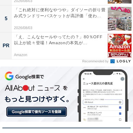
2026/08/03
「これ絶対に便利なやつや」ダイソーの折り畳
IP67の防水設計なので、キャンプなどのアウトドア
み式ランドリーバスケットが高評価「使わ...
5
でも汚れを気にせずガンガン使えて重宝しています
2026/08/03
「え、こんなセールやってたの？」80％OFF
以上が続々登場！Amazonの本気が...
本格的なサウンドをどこへでも連れ出したい人や、デザ
PR
イン性とタフさを兼ね備えたスピーカーを求める人に
Amazon
は、おすすめの商品といえそうです。
Recommended by
あわせて読みたい
【Amazonお買い得情報】JBL「サウンドバ
ー」が特別価格で登場中【5月27日】