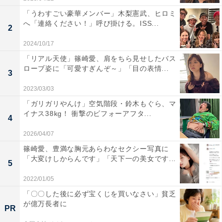
「うわすごい豪華メンバー」木梨憲武、ヒロミ
へ「連絡ください！」呼び掛ける。ISS...
2
2024/10/17
「リアル天使」篠崎愛、肩をちら見せしたバス
ローブ姿に「可愛すぎんぞ～」「目の表情...
3
2023/03/03
「ガリガリやんけ」空気階段・鈴木もぐら、マ
イナス38kg！ 衝撃のビフォーアフタ...
4
2026/04/07
篠崎愛、豊満な胸元あらわなセクシー写真に
「大変けしからんです」「天下一の美女です...
5
2022/01/05
「〇〇した後に必ず宝くじを買いなさい」貧乏
が億万長者に
PR