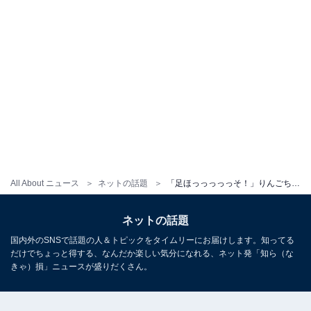
All About ニュース
ネットの話題
「足ほっっっっっそ！」りんごちゃん、ミニスカから美脚を披露！ 「どうやって痩せたか教えてほしい」
ネットの話題
国内外のSNSで話題の人＆トピックをタイムリーにお届けします。知ってる
だけでちょっと得する、なんだか楽しい気分になれる、ネット発「知ら（な
きゃ）損」ニュースが盛りだくさん。