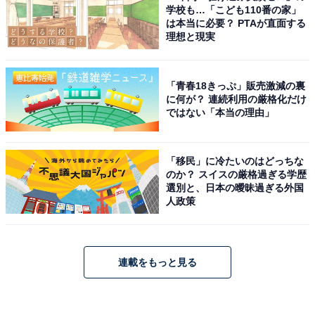
学校も…「こども110番の家」
は本当に必要？ PTAが直面する
理想と現実
「青春18きっぷ」販売激減の裏
に何が？ 連続利用の厳格化だけ
ではない「本当の理由」
「移民」に冷たいのはどっちな
のか？ スイスの厳格過ぎる学歴
選別と、日本の曖昧過ぎる外国
人政策
連載をもっと見る