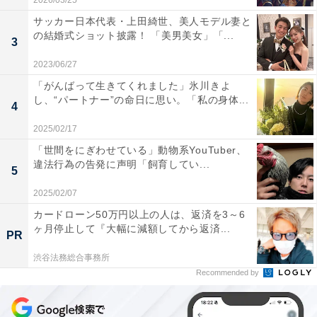
2026/03/25
サッカー日本代表・上田綺世、美人モデル妻と
の結婚式ショット披露！ 「美男美女」「...
3
2023/06/27
「がんばって生きてくれました」氷川きよ
し、“パートナー”の命日に思い。「私の身体...
4
2025/02/17
「世間をにぎわせている」動物系YouTuber、
違法行為の告発に声明「飼育してい...
5
2025/02/07
カードローン50万円以上の人は、返済を3～6
ヶ月停止して『大幅に減額してから返済...
PR
渋谷法務総合事務所
Recommended by