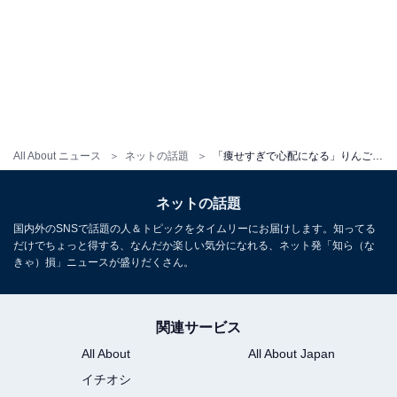
All About ニュース
ネットの話題
「痩せすぎで心配になる」りんごちゃん、最新ショットに「また痩せましたか？」「愛されてますね」の声
ネットの話題
国内外のSNSで話題の人＆トピックをタイムリーにお届けします。知ってる
だけでちょっと得する、なんだか楽しい気分になれる、ネット発「知ら（な
きゃ）損」ニュースが盛りだくさん。
関連サービス
All About
All About Japan
イチオシ