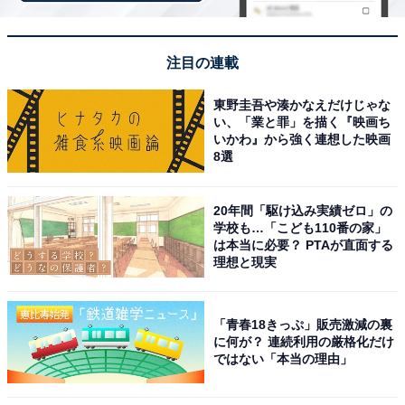
回答者コメント
注目の連載
「室外だけれど雨だからこそ雰囲気が出て行ってみ
東野圭吾や湊かなえだけじゃな
たいと思う」（20代女性／長野県）
い、「業と罪」を描く『映画ち
いかわ』から強く連想した映画
8選
「世界観と雨の相性が良い」（40代女性／福島県）
20年間「駆け込み実績ゼロ」の
学校も…「こども110番の家」
は本当に必要？ PTAが直面する
理想と現実
「雨の中でトトロの世界に入り込めて楽しそう」
（50代女性／神奈川県）
「青春18きっぷ」販売激減の裏
に何が？ 連続利用の厳格化だけ
ではない「本当の理由」
※回答者からのコメントは原文ママです