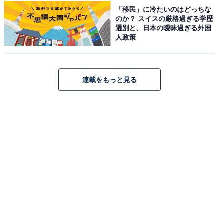
※記事内容は執筆時点のものです。最新の内容をご確認
「移民」に冷たいのはどっちな
のか？ スイスの厳格過ぎる学歴
ください
選別と、日本の曖昧過ぎる外国
人政策
あわせて読みたい
【千葉県】参拝無料も！ 梅雨に行きたいあじ
さい名所3選。あじさい寺・1万株の農園・
7000株の古刹も
連載をもっと見る
次ページ
10位までのランキング結果を見る