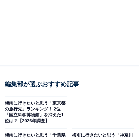
＞10位までの全ランキング結果を見る
この記事の執筆者：
坂上 恵
All About ニュースの編集者。オールアバウトに入社後、SNSトレン
ドにフォーカスした記事執筆やSEOライティングの経験を経て、の
ちにAll About ニュースチームのメンバーに加入。現在は旅行・カル
...続きを読む
チャー・エンタメなどを中心に企画編集を担当。東京都出身。居酒
屋巡りとスポーツ観戦が生きがい。
調査概要
編集部が選ぶおすすめ記事
調査期間：2026年5月25日
調査方法：インターネット調査
梅雨に行きたいと思う「東京都
の旅行先」ランキング！ 2位
調査対象：全国10〜60代の男女250人
「国立科学博物館」を抑えた1
位は？【2026年調査】
※本調査は全国250人を対象に実施したもので、結
梅雨に行きたいと思う「千葉県
梅雨に行きたいと思う「神奈川
果は回答者の意見を集計したものであり、全体の意