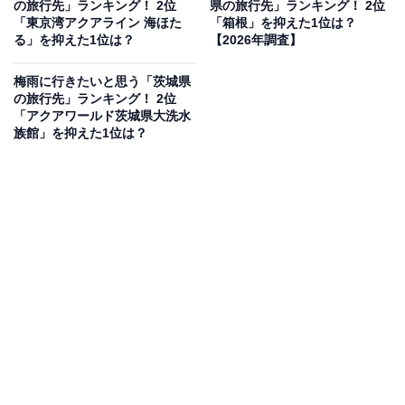
の旅行先」ランキング！ 2位
県の旅行先」ランキング！ 2位
見を断定的に示すものではありません
「東京湾アクアライン 海ほた
「箱根」を抑えた1位は？
る」を抑えた1位は？
【2026年調査】
梅雨に行きたいと思う「茨城県
の旅行先」ランキング！ 2位
2位：大宮鉄道博物館／48票
「アクアワールド茨城県大洗水
族館」を抑えた1位は？
2位に選ばれたのは、鉄道ファンのみならず絶大な人気
を誇る「大宮鉄道博物館（鉄道博物館）」です。本物の
車両がずらりと並ぶ巨大な屋内展示スペースをはじめ、
シミュレータ体験や歴史の紹介など、雨天でも濡れずに
快適に楽しめる設備が満載。子ども連れのファミリーか
ら大人まで、夢中になれる屋内名所です。
回答者コメント
「完全な屋内施設なので、梅雨の強い雨の日であっ
ても関係なく、濡れずに一日中たくさんの展示を見