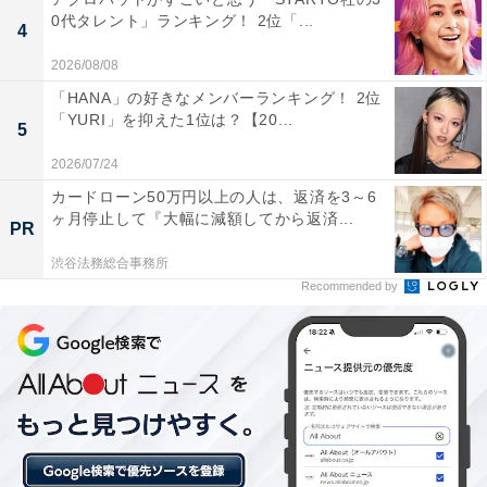
0代タレント」ランキング！ 2位「...
4
2026/08/08
「HANA」の好きなメンバーランキング！ 2位
「YURI」を抑えた1位は？【20...
5
2026/07/24
カードローン50万円以上の人は、返済を3～6
ヶ月停止して『大幅に減額してから返済...
PR
1位：トトロの森／63票
渋谷法務総合事務所
Recommended by
見事1位に輝いたのは、狭山丘陵に広がる豊かな自然ス
ポット「トトロの森」でした。梅雨の雨に濡れた木々や
シダ植物が瑞々しく輝き、まるで映画のワンシーンのよ
うな幻想的で神秘的な緑の世界が生み出されます。雨の
日に傘を差して歩くことで、より一層作品の世界観に浸
れる特別な体験が多くの票を集めました。