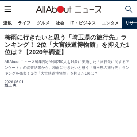
連載
ライフ
グルメ
社会
IT・ビジネス
エンタメ
リサ
梅雨に行きたいと思う「埼玉県の旅行先」ラ
ンキング！ 2位「大宮鉄道博物館」を抑えた1
位は？【2026年調査】
All About ニュース編集部が全国250人を対象に実施した「旅行先に関するア
ンケート」の調査結果から、梅雨に行きたいと思う「埼玉県の旅行先」ラン
キングを発表！ 2位「大宮鉄道博物館」を抑えた1位は？
2026.06.01
坂上 恵