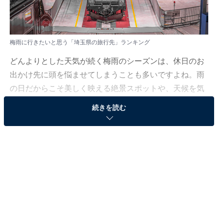
梅雨に行きたいと思う「埼玉県の旅行先」ランキング
どんよりとした天気が続く梅雨のシーズンは、休日のお
出かけ先に頭を悩ませてしまうことも多いですよね。雨
の日だからこそ美しく映える絶景スポットや、天候を気
にせず快適に過ごせる屋内の名所など、この時期にぴっ
続きを読む
たりの魅力的なロケーションが多数存在します。
All About ニュース編集部では、2026年5月25日、全国
10〜60代の男女250人を対象に、旅行先に関するアンケ
ートを実施しました。その中から、梅雨に行きたいと思
う「埼玉県の旅行先」ランキングの結果をご紹介しま
す。