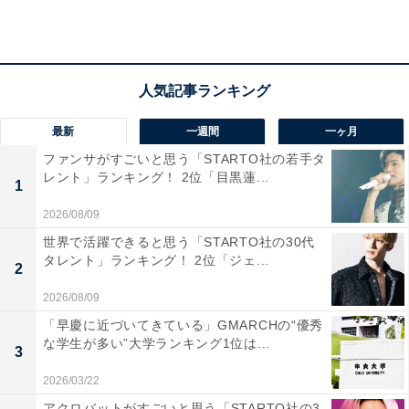
て快適に過ごせるからです」（40代女性／鹿児島
県）
「展示されている400系新幹線を見てみたい」（20
最新
一週間
一ヶ月
代男性／佐賀県）
ファンサがすごいと思う「STARTO社の若手タ
レント」ランキング！ 2位「目黒蓮...
1
2026/08/09
「雨でも関係ないし子供も楽しんで行けそうなの
世界で活躍できると思う「STARTO社の30代
タレント」ランキング！ 2位「ジェ...
で」（30代女性／埼玉県）
2
2026/08/09
「早慶に近づいてきている」GMARCHの“優秀
な学生が多い”大学ランキング1位は...
3
2026/03/22
アクロバットがすごいと思う「STARTO社の3