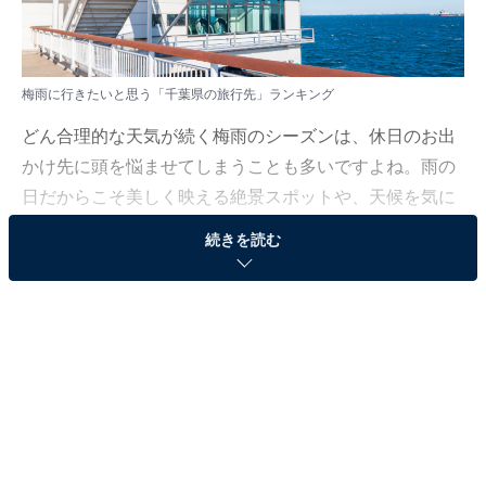
梅雨に行きたいと思う「千葉県の旅行先」ランキング
どん合理的な天気が続く梅雨のシーズンは、休日のお出
かけ先に頭を悩ませてしまうことも多いですよね。雨の
日だからこそ美しく映える絶景スポットや、天候を気に
せず快適に過ごせる屋内の名所など、この時期にぴった
続きを読む
りの魅力的なロケーションが多数存在します。
All About ニュース編集部では、2026年5月25日、全国
10〜60代の男女250人を対象に、旅行先に関するアンケ
ートを実施しました。その中から、梅雨に行きたいと思
う「千葉県の旅行先」ランキングの結果をご紹介しま
す。