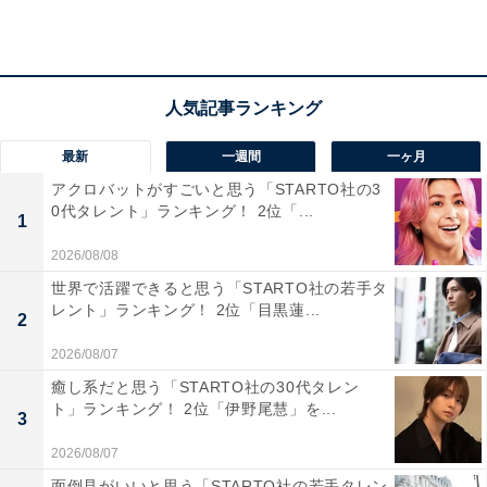
「海ほたるは、梅雨でも向かいやすい場所でもあ
り、お買い物もできて、美味しいものも食べられる
ので楽しめそう」（40代女性／神奈川県）
最新
一週間
一ヶ月
アクロバットがすごいと思う「STARTO社の3
0代タレント」ランキング！ 2位「...
1
「景色を見てランチを食べて帰ってくるだけでもプ
2026/08/08
チ旅行感があって楽しいと思う」（30代女性／岩手
世界で活躍できると思う「STARTO社の若手タ
レント」ランキング！ 2位「目黒蓮...
県）
2
2026/08/07
癒し系だと思う「STARTO社の30代タレン
ト」ランキング！ 2位「伊野尾慧」を...
3
2026/08/07
面倒見がいいと思う「STARTO社の若手タレン