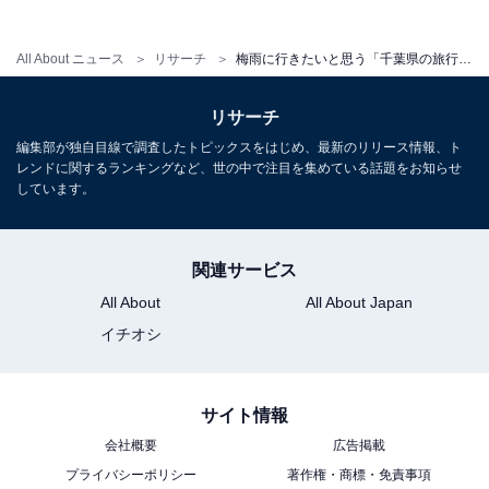
All About ニュース
リサーチ
梅雨に行きたいと思う「千葉県の旅行先」ランキング！ 2位「東京湾アクアライン 海ほたる」を抑えた1位は？
リサーチ
編集部が独自目線で調査したトピックスをはじめ、最新のリリース情報、ト
レンドに関するランキングなど、世の中で注目を集めている話題をお知らせ
しています。
関連サービス
こちらもおすすめ
All About
All About Japan
梅雨に行きたいと思う「栃木県の旅行先」ラン
イチオシ
キング！ 2位「日光市」を抑えた1位は？
【2026年調査】
サイト情報
会社概要
広告掲載
プライバシーポリシー
著作権・商標・免責事項