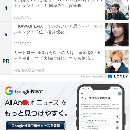
ト」ランキング！ 同率2位「佐藤勝...
4
2026/08/08
「KAWAII LAB.」でかわいいと思うアイドルラ
ンキング！ 2位「櫻井優衣」...
5
2026/07/20
カードローン50万円以上の人は、返済を3～6
ヶ月停止して『大幅に減額してから返済...
PR
1位：鴨川シーワールド／58票
渋谷法務総合事務所
Recommended by
堂々の1位に輝いたのは、房総半島に位置する大規模水
族館「鴨川シーワールド」でした。大迫力のシャチやイ
ルカのパフォーマンスをはじめ、天候に左右されずに海
の生き物たちを観察できる屋内展示施設が非常に充実し
ています。雨の日でも濡れる心配が少なく、爽快でダイ
ナミックな海の感動を体験できる点が支持されました。