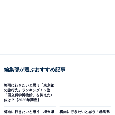
＞10位までの全ランキング結果を見る
この記事の執筆者：
坂上 恵
All About ニュースの編集者。オールアバウトに入社後、SNSトレン
ドにフォーカスした記事執筆やSEOライティングの経験を経て、の
ちにAll About ニュースチームのメンバーに加入。現在は旅行・カル
...続きを読む
チャー・エンタメなどを中心に企画編集を担当。東京都出身。居酒
屋巡りとスポーツ観戦が生きがい。
調査概要
編集部が選ぶおすすめ記事
調査期間：2026年5月25日
調査方法：インターネット調査
梅雨に行きたいと思う「東京都
の旅行先」ランキング！ 2位
調査対象：全国10〜60代の男女250人
「国立科学博物館」を抑えた1
位は？【2026年調査】
※本調査は全国250人を対象に実施したもので、結
梅雨に行きたいと思う「埼玉県
梅雨に行きたいと思う「群馬県
果は回答者の意見を集計したものであり、全体の意