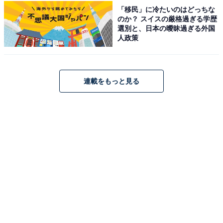
「移民」に冷たいのはどっちな
のか？ スイスの厳格過ぎる学歴
選別と、日本の曖昧過ぎる外国
※回答者からのコメントは原文ママです
人政策
※記事内容は執筆時点のものです。最新の内容をご確認
ください
連載をもっと見る
あわせて読みたい
【千葉県】参拝無料も！ 梅雨に行きたいあじ
さい名所3選。あじさい寺・1万株の農園・
7000株の古刹も
次ページ
10位までのランキング結果を見る