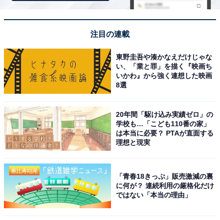
回答者コメント
注目の連載
「子供を連れて行ってみたいと思いました。梅雨で
東野圭吾や湊かなえだけじゃな
も問題なく楽しめると思います」（30代女性／静岡
い、「業と罪」を描く『映画ち
県）
いかわ』から強く連想した映画
8選
20年間「駆け込み実績ゼロ」の
「屋内エリアで海の生き物たちのショーや展示を楽
学校も…「こども110番の家」
しみたい」（60代女性／滋賀県）
は本当に必要？ PTAが直面する
理想と現実
「水族館なので梅雨の雨の日でも天候を気にせず、
「青春18きっぷ」販売激減の裏
に何が？ 連続利用の厳格化だけ
屋内で大迫力のシャチやイルカのパフォーマンスを
ではない「本当の理由」
快適に楽しめる」（40代女性／鹿児島県）