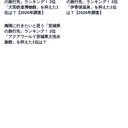
の旅行先」ランキング！ 2位
の旅行先」ランキング！ 2位
見を断定的に示すものではありません
「大宮鉄道博物館」を抑えた1
「伊香保温泉」を抑えた1位
位は？【2026年調査】
は？【2026年調査】
梅雨に行きたいと思う「茨城県
の旅行先」ランキング！ 2位
2位：東京湾アクアライン 海ほたる／36票
「アクアワールド茨城県大洗水
族館」を抑えた1位は？
2位にランクインしたのは、東京湾の海上に浮かぶパー
キングエリア「海ほたる」です。天候が崩れがちな梅雨
の時期でも、快適な車内からのドライブを楽しみながら
アクセスできます。施設内には充実したお土産売り場や
飲食店がそろっており、雨に煙る幻想的な東京湾の景色
を室内から眺めながら過ごせる人気スポットです。
回答者コメント
「定番のスポットなので、雨が降ってても十分楽し
めるから」（20代女性／埼玉県）