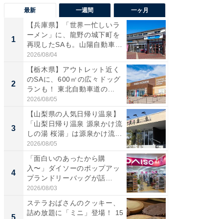
最新
一週間
一ヶ月
【兵庫県】「世界一忙しいラ
「気に
ーメン」に、龍野の城下町を
る〜」3
1
1
再現したSAも。山陽自動車
バー」
道...
好...
2026/08/04
2026/07/3
【栃木県】アウトレット近く
【三重
のSAに、600㎡の広々ドッグ
「鈴鹿天
2
2
ランも！ 東北自動車道の...
は100
2026/08/05
2026/08/0
【山梨県の人気日帰り温泉】
「ミニオ
「山梨日帰り温泉 源泉かけ流
ッグ！ 
3
3
しの湯 桜湯」は源泉かけ流...
ど、夏限
2026/08/05
2026/08/0
「面白いのあったから購
ステラ
入〜」ダイソーのポップアッ
詰め放題
4
4
プランドリーバッグが話
00円で「
題。“さま...
2026/08/03
2026/08/0
ステラおばさんのクッキー、
【埼玉
詰め放題に「ミニ」登場！ 15
「行田天
5
5