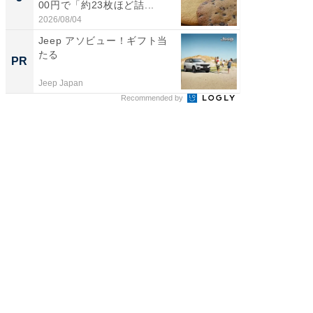
00円で「約23枚ほど詰...
は和の
が...
2026/08/04
2026/08/0
Jeep アソビュー！ギフト当
「ばぁ
たる
い！」
PR
PR
家
Jeep Japan
株式会社
Recommended by