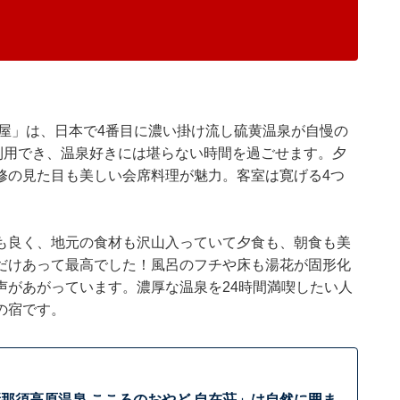
屋」は、日本で4番目に濃い掛け流し硫黄温泉が自慢の
間利用でき、温泉好きには堪らない時間を過ごせます。夕
修の見た目も美しい会席料理が魅力。客室は寛げる4つ
も良く、地元の食材も沢山入っていて夕食も、朝食も美
だけあって最高でした！風呂のフチや床も湯花が固形化
声があがっています。濃厚な温泉を24時間満喫したい人
の宿です。
那須高原温泉 こころのおやど 自在荘」は自然に囲ま