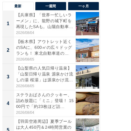
最新
一週間
一ヶ月
【兵庫県】「世界一忙しいラ
「気に
ーメン」に、龍野の城下町を
る〜」3
1
1
再現したSAも。山陽自動車
バー」
道...
好...
2026/08/04
2026/07/3
【栃木県】アウトレット近く
【三重
のSAに、600㎡の広々ドッグ
「鈴鹿天
2
2
ランも！ 東北自動車道の...
は100
2026/08/05
2026/08/0
【山梨県の人気日帰り温泉】
「ミニオ
「山梨日帰り温泉 源泉かけ流
ッグ！ 
3
3
しの湯 桜湯」は源泉かけ流...
ど、夏限
2026/08/05
2026/08/0
ステラおばさんのクッキー、
ステラ
詰め放題に「ミニ」登場！ 15
詰め放題
4
4
00円で「約23枚ほど詰...
00円で「
2026/08/04
2026/08/0
【羽田空港周辺】夏季プール
【埼玉
は大人450円＆24時間営業の
「行田天
5
5