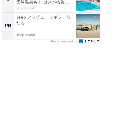
天然温泉も！ コスパ抜群...
は和の
が...
2026/08/04
2026/08/0
Jeep アソビュー！ギフト当
GOETH
たる
を組み
PR
PR
Jeep Japan
FINCHI o
Recommended by