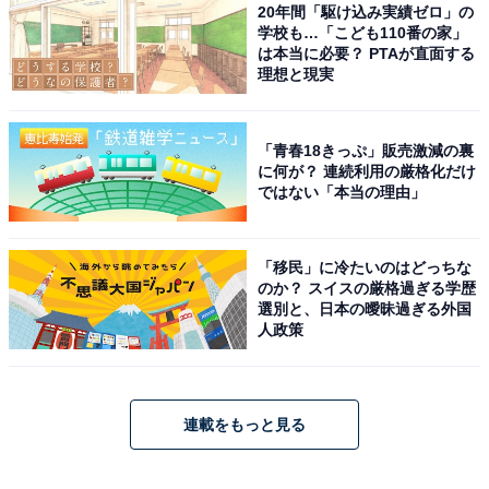
20年間「駆け込み実績ゼロ」の
学校も…「こども110番の家」
は本当に必要？ PTAが直面する
理想と現実
「青春18きっぷ」販売激減の裏
に何が？ 連続利用の厳格化だけ
ではない「本当の理由」
「移民」に冷たいのはどっちな
のか？ スイスの厳格過ぎる学歴
選別と、日本の曖昧過ぎる外国
人政策
連載をもっと見る