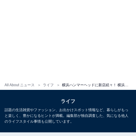
All About ニュース
ライフ
横浜ハンマーヘッドに新店続々！ 横浜初登場のバーガー、日本初上陸グルメ、進化系アイスを徹底リポ
ライフ
話題の生活雑貨やファッション、お出かけスポット情報など、暮らしがもっ
と楽しく、豊かになるヒントが満載。編集部が独自調査した、気になる他人
のライフスタイル事情も公開しています。