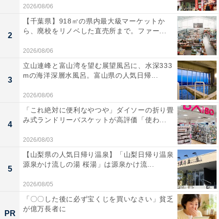
2026/08/06
【千葉県】918㎡の県内最大級マーケットか
ら、廃校をリノベした直売所まで。ファー...
2
2026/08/06
立山連峰と富山湾を望む展望風呂に、水深333
mの海洋深層水風呂。富山県の人気日帰...
3
2026/08/06
「これ絶対に便利なやつや」ダイソーの折り畳
み式ランドリーバスケットが高評価「使わ...
4
2026/08/03
【山梨県の人気日帰り温泉】「山梨日帰り温泉
源泉かけ流しの湯 桜湯」は源泉かけ流...
5
2026/08/05
「〇〇した後に必ず宝くじを買いなさい」貧乏
が億万長者に
PR