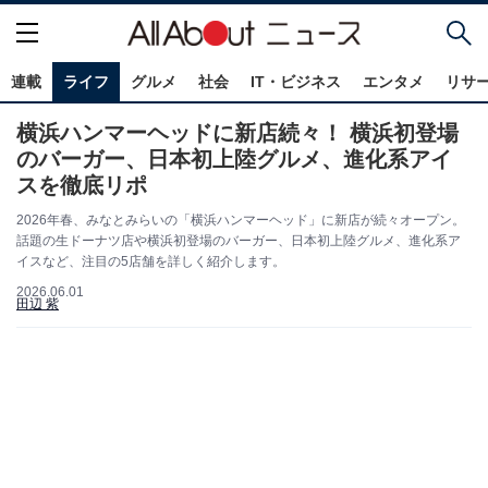
連載
ライフ
グルメ
社会
IT・ビジネス
エンタメ
リサ
横浜ハンマーヘッドに新店続々！ 横浜初登場
のバーガー、日本初上陸グルメ、進化系アイ
スを徹底リポ
2026年春、みなとみらいの「横浜ハンマーヘッド」に新店が続々オープン。
話題の生ドーナツ店や横浜初登場のバーガー、日本初上陸グルメ、進化系ア
イスなど、注目の5店舗を詳しく紹介します。
2026.06.01
田辺 紫