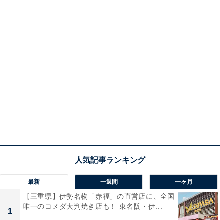
最新
一週間
一ヶ月
【三重県】伊勢名物「赤福」の直営店に、全国
唯一のコメダ大判焼き店も！ 東名阪・伊...
1