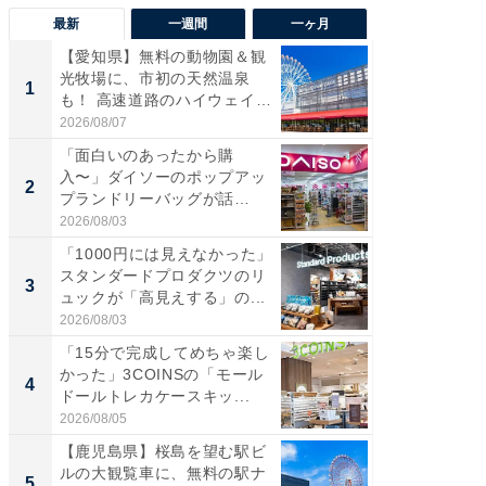
最新
一週間
一ヶ月
【愛知県】無料の動物園＆観
【兵庫
光牧場に、市初の天然温泉
ーメン
1
1
も！ 高速道路のハイウェイオ
再現した
ア...
道...
2026/08/07
2026/08/0
「面白いのあったから購
【三重
入〜」ダイソーのポップアッ
の直営
2
2
プランドリーバッグが話
ダ大判焼
題。“さま...
伊...
2026/08/03
2026/08/0
「1000円には見えなかった」
【千葉県
スタンダードプロダクツのリ
級マー
3
3
ュックが「高見えする」の...
ノベし
ー...
2026/08/03
2026/08/0
「15分で完成してめちゃ楽し
「100
かった」3COINSの「モール
スタン
4
4
ドールトレカケースキッ...
ュックが
2026/08/05
2026/08/0
【鹿児島県】桜島を望む駅ビ
立山連
ルの大観覧車に、無料の駅ナ
風呂に、
5
5