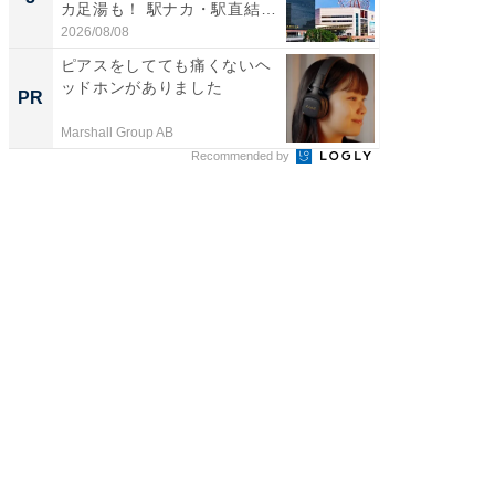
カ足湯も！ 駅ナカ・駅直結
層水風
ス...
帰...
2026/08/08
2026/08/0
ピアスをしてても痛くないヘ
アクセ
ッドホンがありました
「最適
PR
PR
りの舞
Marshall Group AB
アクセン
Recommended by