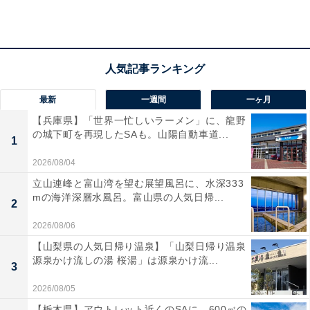
屋」などもおすすめです。
最新
一週間
一ヶ月
【兵庫県】「世界一忙しいラーメン」に、龍野
の城下町を再現したSAも。山陽自動車道...
1
2026/08/04
立山連峰と富山湾を望む展望風呂に、水深333
mの海洋深層水風呂。富山県の人気日帰...
2
2026/08/06
【山梨県の人気日帰り温泉】「山梨日帰り温泉
「渓谷美と温泉を同時に楽しめる」
源泉かけ流しの湯 桜湯」は源泉かけ流...
3
2026/08/05
これまでにAll About ニュース編集部が実施したアンケー
【栃木県】アウトレット近くのSAに、600㎡の