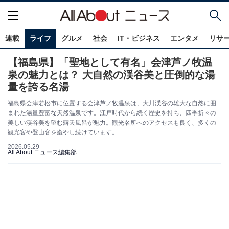
連載
ライフ
グルメ
社会
IT・ビジネス
エンタメ
リサ
【福島県】「聖地として有名」会津芦ノ牧温
泉の魅力とは？ 大自然の渓谷美と圧倒的な湯
量を誇る名湯
福島県会津若松市に位置する会津芦ノ牧温泉は、大川渓谷の雄大な自然に囲
まれた湯量豊富な天然温泉です。江戸時代から続く歴史を持ち、四季折々の
美しい渓谷美を望む露天風呂が魅力。観光名所へのアクセスも良く、多くの
観光客や登山客を癒やし続けています。
2026.05.29
All About ニュース編集部