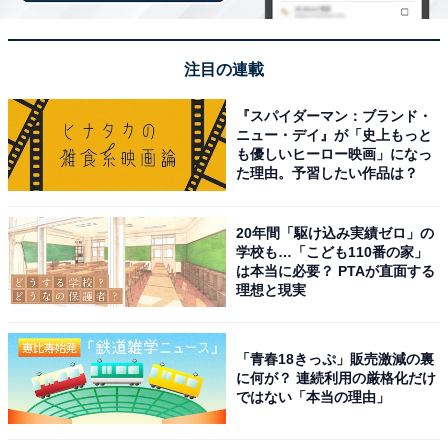
「会津芦ノ牧温泉は、渓谷美と温泉を同時に楽しめ
る景勝地。四季折々に変わる渓谷の風景を眺めなが
注目の連載
ら浸かる露天風呂は格別。会津若松へのアクセスも
良く、観光と温泉を両立できるのも魅力。自然と歴
『スパイダーマン：ブランド・
史、癒しを一度に楽しみたい欲張りな旅に最適」
ニュー・デイ』が「史上もっと
も優しいヒーロー映画」になっ
（20代男性／大阪府）
た理由。予習したい作品は？
20年間「駆け込み実績ゼロ」の
「雪を見ながらの温泉や、かまくらなどもあり行き
学校も…「こども110番の家」
は本当に必要？ PTAが直面する
たいです」（50代女性／広島県）
理想と現実
※All About ニュース編集部が実施した「冬に行きたい温
「青春18きっぷ」販売激減の裏
に何が？ 連続利用の厳格化だけ
泉地」に関するアンケートより抜粋（調査期間：2026年
ではない「本当の理由」
1月14～15日、回答者250人）