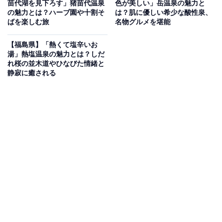
苗代湖を見下ろす」猪苗代温泉
色が美しい」岳温泉の魅力と
の魅力とは？ハーブ園や十割そ
は？肌に優しい希少な酸性泉、
温泉街の入り口には、いつでも無料で利用できる足湯ス
ばを楽しむ旅
名物グルメを堪能
ペースがあります。高台から温泉街を一望しながら気軽
に良質な湯を楽しめる「芦ノ牧温泉かがやき公園」や、
【福島県】「熱くて塩辛いお
湯」熱塩温泉の魅力とは？しだ
旅人に素敵な出会いが訪れることを祈願して名付けられ
れ桜の並木道やひなびた情緒と
た「出会いの湯滝」など、散策の途中にぴったりな憩い
静寂に癒される
の場が充実。
また、地元の山菜や漬物、会津の地酒などのお土産がそ
ろう「芦ノ牧おみやげセンター」では、源泉100％かけ
流しのドライブ温泉も併設されており、気軽に立ち寄る
ことができます。
グルメを楽しみたい方には、30種類のスパイスを調合し
た特製カレーが名物の「DECCORA」や、囲炉裏で国内
産の天然松茸や野鮎を味わえる完全予約制の「天国茶