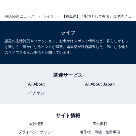
All About ニュース
ライフ
【福島県】「聖地として有名」会津芦ノ牧温泉の魅力とは？ 大自然の渓谷美と圧倒的な湯量を誇る名湯
ライフ
話題の生活雑貨やファッション、お出かけスポット情報など、暮らしがもっ
と楽しく、豊かになるヒントが満載。編集部が独自調査した、気になる他人
のライフスタイル事情も公開しています。
関連サービス
All About
All About Japan
イチオシ
サイト情報
会社概要
広告掲載
プライバシーポリシー
著作権・商標・免責事項