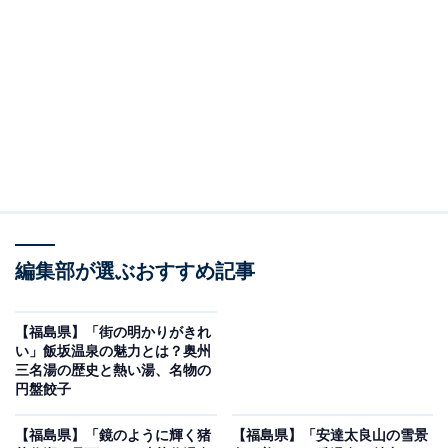
す。
泉質は、塩化物泉や単純温泉です。四季折々の渓谷美を
間近に堪能しながら、時間を忘れてゆっくりとくつろげ
る至高のひとときを提供してくれます。
会津芦ノ牧温泉周辺にある旅館・ホテルを楽天トラベルで見る
※本記事で紹介している商品の購入やサービスの利用により、売上の一部が
オールアバウトに還元されることがあります。
編集部が選ぶおすすめ記事
「会津芦ノ牧温泉」周辺には何がある？
【福島県】「街の明かりがきれ
会津芦ノ牧温泉の周辺には、歴史や大自然を満喫できる
い」飯坂温泉の魅力とは？奥州
スポットが数多く点在しています。大内宿や塔のへつ
三名湯の歴史と熱い湯、名物の
円盤餃子
り、鶴ヶ城、会津武家屋敷といった会津を代表する観光
地への拠点としても非常に便利です。
【福島県】「鏡のように輝く猪
【福島県】「安達太良山の雪景