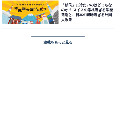
※掲載されている情報は記事公開時のものです。あらか
「移民」に冷たいのはどっちな
のか？ スイスの厳格過ぎる学歴
じめご了承ください。また、記事中の宿泊プランを予約
選別と、日本の曖昧過ぎる外国
すると、売上の一部がオールアバウトに還元されること
人政策
があります。
連載をもっと見る
この記事の執筆者：
All About ニュース編集
部
「All About ニュース」は、ネットの話題から世の中の動きまで、暮
らしの中にあふれる「なぜ？」「どうして？」を分かりやすく伝え
るAll About発のニュースメディアです。お金や仕事、恋愛、ITに関
...続きを読む
する疑問に対して専門家が分かりやすく回答するほか、エンタメ情
報やSNSで話題のトピックスを紹介しています。
こちらもおすすめ
【福島県】「アクセスもとても良い……」郡山
の奥座敷「磐梯熱海温泉」の魅力とは？ 東京か
ら日帰りも