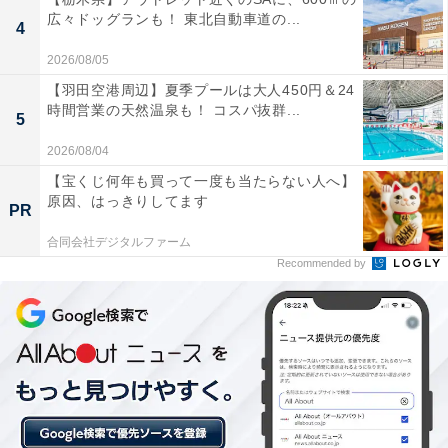
ト調査では、下記のような評価が寄せられています。
広々ドッグランも！ 東北自動車道の...
4
2026/08/05
「私は『鬼滅の刃』が好きなので、ファンの間では
【羽田空港周辺】夏季プールは大人450円＆24
聖地として有名な、会津芦ノ牧温泉の「芦ノ牧温泉
時間営業の天然温泉も！ コスパ抜群...
5
大川荘」に宿泊してみたいと思います。このエリア
には珍しいゴージャスな旅館で、私にとっては予算
2026/08/04
オーバーですが、なんとかお金を工面して泊まりた
【宝くじ何年も買って一度も当たらない人へ】
原因、はっきりしてます
いですね」（50代女性／神奈川県）
PR
合同会社デジタルファーム
Recommended by
「この温泉地は湯量が豊富で、複数の旅館・ホテル
が渓谷の絶景を眺められる温泉を提供しているか
ら。冬でも体をじっくりあたためながらゆっくり過
ごせるから」（30代男性／静岡県）