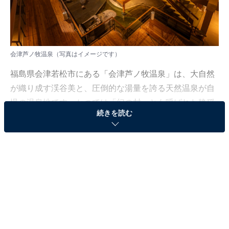
会津芦ノ牧温泉（写真はイメージです）
福島県会津若松市にある「会津芦ノ牧温泉」は、大自然
が織り成す渓谷美と、圧倒的な湯量を誇る天然温泉が自
慢の温泉地です。かつては「幻の村」とも呼ばれた静穏
続きを読む
な佇まいを残しながらも、会津若松市内から車で約25分
というアクセスの良さを兼ね備えています。
江戸時代から続く歴史あるこの温泉は、古くから足腰の
疲れや目の不調をいたわる湯治湯として広く知られてい
ました。山間を縫うように悠々と流れる大川の渓谷沿い
に温泉街が広がり、川のあちこちから温泉が湧き出てい
るため、絶景を楽しめる露天風呂が非常に充実していま