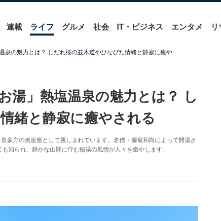
連載
ライフ
グルメ
社会
IT・ビジネス
エンタメ
リ
【福島県】「熱くて塩辛いお湯」熱塩温泉の魅力とは？ しだれ桜の並木道やひなびた情緒と静寂に癒やされる
お湯」熱塩温泉の魅力とは？ し
情緒と静寂に癒やされる
る喜多方の奥座敷として親しまれています。名僧・源翁和尚によって開湯さ
ても知られ、静かな山間に佇む秘湯の風情が人々を癒やします。