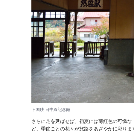
旧国鉄 日中線記念館
さらに足を延ばせば、初夏には薄紅色の可憐な
ど、季節ごとの花々が旅路をあざやかに彩りま