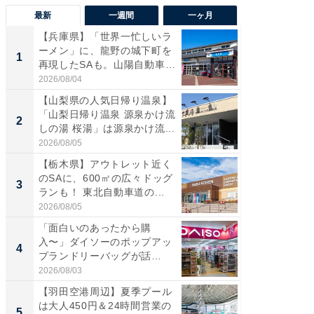
最新
一週間
一ヶ月
【兵庫県】「世界一忙しいラ
「気に
ーメン」に、龍野の城下町を
る〜」3
1
1
再現したSAも。山陽自動車
バー」
道...
好...
2026/08/04
2026/07/3
【山梨県の人気日帰り温泉】
【三重
「山梨日帰り温泉 源泉かけ流
「鈴鹿天
2
2
しの湯 桜湯」は源泉かけ流...
は100
2026/08/05
2026/08/0
【栃木県】アウトレット近く
「ミニオ
のSAに、600㎡の広々ドッグ
ッグ！ 
3
3
ランも！ 東北自動車道の...
ど、夏限
2026/08/05
2026/08/0
「面白いのあったから購
【埼玉
入〜」ダイソーのポップアッ
「行田天
4
4
プランドリーバッグが話
は和の
題。“さま...
が...
2026/08/03
2026/08/0
【羽田空港周辺】夏季プール
【石川
は大人450円＆24時間営業の
湯】「天
5
5