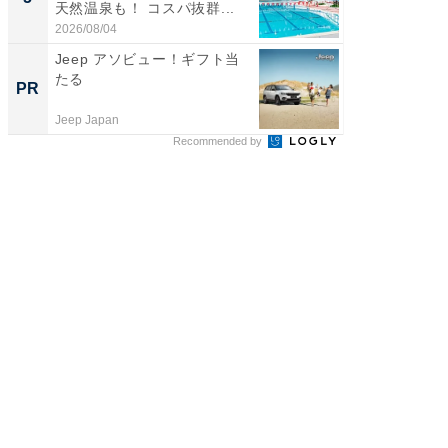
天然温泉も！ コスパ抜群...
賀ゆめ
お...
2026/08/04
2026/08/0
Jeep アソビュー！ギフト当
全国の
たる
付きの
PR
PR
Jeep Japan
COCO VIL
Recommended by