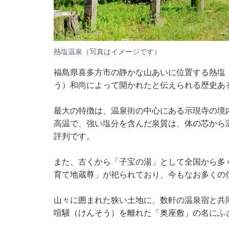
熱塩温泉（写真はイメージです）
福島県喜多方市の静かな山あいに位置する熱塩（
う）和尚によって開かれたと伝えられる歴史あ
最大の特徴は、温泉街の中心にある示現寺の境
高温で、強い塩分を含んだ泉質は、体の芯から
評判です。
また、古くから「子宝の湯」として全国から多
育て地蔵尊」が祀られており、今もなお多くの
山々に囲まれた狭い土地に、数軒の温泉宿と共
喧騒（けんそう）を離れた「奥座敷」の名にふ