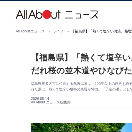
All About ニュース
ライフ
【福島県】「熱くて塩辛い
だれ桜の並木道やひなびた
福島県喜多方市に位置する熱塩温泉は、600年以上の歴史を誇
れた湯は、熱くて塩辛い独特の泉質が特徴。「子宝の湯」とし
2026.05.14
All About ニュース編集部