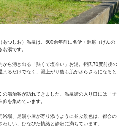
あつしお）温泉は、600余年前に名僧・源翁（げんの
る名湯です。
内から湧き出る「熱くて塩辛い」お湯。摂氏70度前後の
温まるだけでなく、湯上がり後も肌がさらさらになると
くの湯治客が訪れてきました。温泉街の入り口には「子
信仰を集めています。
同浴場、足湯小屋が寄り添うように並ぶ景色は、都会の
さわしい、ひなびた情緒と静寂に満ちています。