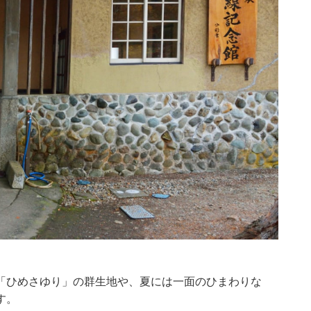
「ひめさゆり」の群生地や、夏には一面のひまわりな
す。