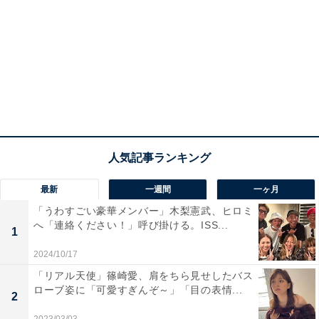
最新
一週間
一ヶ月
「うわすごい豪華メンバー」木梨憲武、ヒロミ
へ「連絡ください！」呼び掛ける。ISS...
1
2024/10/17
「リアル天使」篠崎愛、肩をちら見せしたバス
ローブ姿に「可愛すぎんぞ～」「目の表情...
2