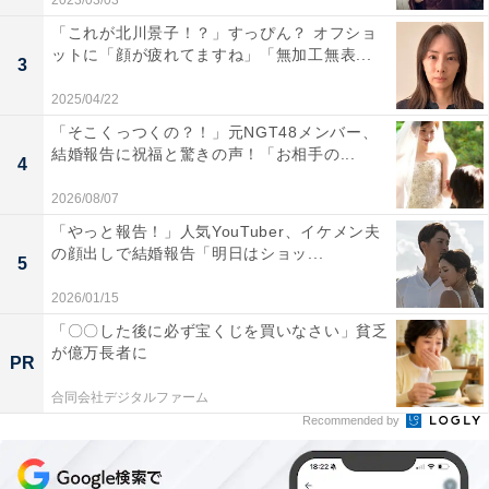
2023/03/03
「これが北川景子！？」すっぴん？ オフショ
ットに「顔が疲れてますね」「無加工無表...
3
2025/04/22
「そこくっつくの？！」元NGT48メンバー、
結婚報告に祝福と驚きの声！「お相手の...
4
2026/08/07
「やっと報告！」人気YouTuber、イケメン夫
の顔出しで結婚報告「明日はショッ...
5
2026/01/15
「〇〇した後に必ず宝くじを買いなさい」貧乏
が億万長者に
PR
合同会社デジタルファーム
Recommended by