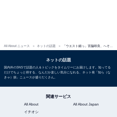
All About ニュース
ネットの話題
「ウエスト細っ」宮脇咲良、へそ丸出し圧巻スタイル公開！ 「ピンクは似合いすぎてて本当に妖精みたい」
ネットの話題
国内外のSNSで話題の人＆トピックをタイムリーにお届けします。知ってる
だけでちょっと得する、なんだか楽しい気分になれる、ネット発「知ら（な
きゃ）損」ニュースが盛りだくさん。
関連サービス
All About
All About Japan
イチオシ