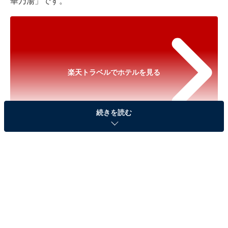
華乃湯」です。
楽天トラベルでホテルを見る
続きを読む
※以下のセール情報は2026年5月25日21時現在のもので
す。料金の変更、満室の場合もあります。
※本記事で紹介している商品の購入やサービスの利用により、売上の一部が
オールアバウトに還元されることがあります。
「仙台 秋保温泉 華乃湯」は美と健康をテーマにし
た宿