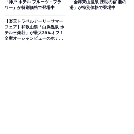
「神戸 ホテル フルーツ・フラ
「会津東山温泉 庄助の宿 瀧の
ワー」が特別価格で登場中
湯」が特別価格で登場中
【楽天トラベルアーリーサマー
フェア】和歌山県「白浜温泉 ホ
テル三楽荘」が最大25％オフ！
全室オーシャンビューのホテル
楽天トラベルでホテルを見る
【5月25日】
この宿泊施設のおすすめポイントは？
秋保温泉にある「仙台 秋保温泉 華乃湯」は、美と健康を
テーマにした宿。湯量豊富な自家源泉は「神の湯」と呼
ばれ、自然に囲まれた露天風呂でリラックスできます。
食事は、新鮮な食材を駆使した和食と創作和イタリアン
ビュッフェが好評。滞在中はスタッフが客室に入らない