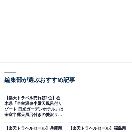
編集部が選ぶおすすめ記事
【楽天トラベル売れ筋1位】栃
木県「全室温泉半露天風呂付リ
ゾート 日光ガーデンホテル」は
仙台 秋保温泉 華乃湯（画像出典：楽天トラベル）
全室半露天風呂付きの贅沢リゾ
ート【5月25日】
「宮城県の100～51室のホテル・旅館」で1位を獲得して
【楽天トラベルセール】兵庫県
【楽天トラベルセール】福島県
いるのは、「仙台 秋保温泉 華乃湯」です。