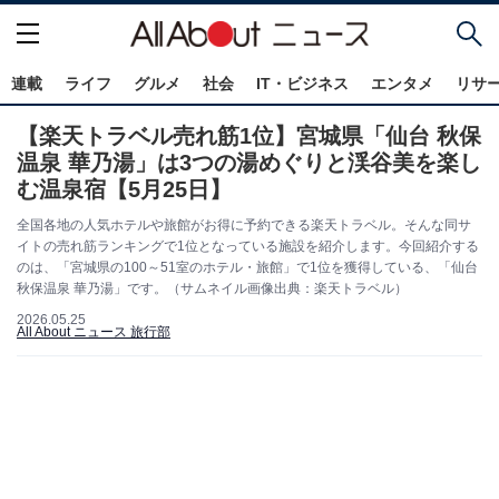
連載
ライフ
グルメ
社会
IT・ビジネス
エンタメ
リサ
【楽天トラベル売れ筋1位】宮城県「仙台 秋保
温泉 華乃湯」は3つの湯めぐりと渓谷美を楽し
む温泉宿【5月25日】
全国各地の人気ホテルや旅館がお得に予約できる楽天トラベル。そんな同サ
イトの売れ筋ランキングで1位となっている施設を紹介します。今回紹介する
のは、「宮城県の100～51室のホテル・旅館」で1位を獲得している、「仙台
秋保温泉 華乃湯」です。（サムネイル画像出典：楽天トラベル）
2026.05.25
All About ニュース 旅行部