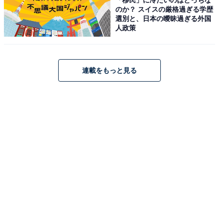
すると、売上の一部がオールアバウトに還元されること
のか？ スイスの厳格過ぎる学歴
があります。
選別と、日本の曖昧過ぎる外国
人政策
この記事の執筆者：
All About ニュース 旅行
部
連載をもっと見る
全国の人気ホテルから今泊まりたい宿を厳選してご紹介。日々更新
される売れ筋ランキングや、見逃せないセール・キャンペーン情報
など、お得に旅を楽しむための秘けつが満載です。さらに、ここで
...続きを読む
しか読めない独自コンテンツも充実。編集部員による宿泊レビュー
では、公式Webサイトだけでは分からないリアルな様子を紹介しま
あわせて読みたい
す。
【鳴子温泉の人気ホテル】「鳴子温泉 ホテル
亀屋」が選ばれる理由
こちらもおすすめ
【楽天トラベル特別セール】岐阜県「飛騨高山