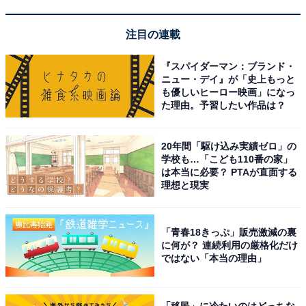
イント還元率もアップします。
注目の連載
さらに、キャンペーン対象施設の中には、期間限定のス
ペシャルプランや豪華特典が付く場合もあります。旅行
『スパイダーマン：ブランド・
ニュー・デイ』が「史上もっと
をお得に楽しみたい方は、ぜひこの機会を活用しましょ
も優しいヒーロー映画」になっ
う。
た理由。予習したい作品は？
20年間「駆け込み実績ゼロ」の
学校も…「こども110番の家」
は本当に必要？ PTAが直面する
理想と現実
楽天トラベルでキャンペーンを見る
「青春18きっぷ」販売激減の裏
に何が？ 連続利用の厳格化だけ
ではない「本当の理由」
※掲載されている情報は記事公開時のものです。あらか
じめご了承ください。また、記事中の宿泊プランを予約
「移民」に冷たいのはどっちな