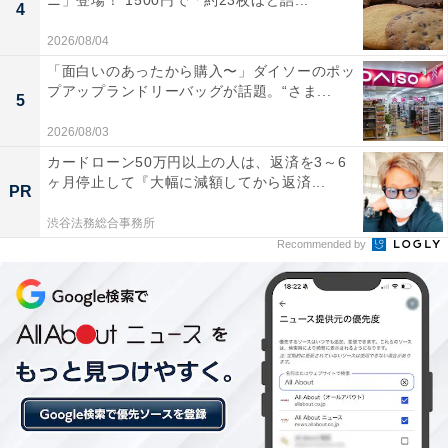
ニ」登場！ 1500円で「約23枚ほど詰...
4
2026/08/04
「面白いのあったから購入〜」ダイソーのポッ
プアップランドリーバッグが話題。“さま...
5
2026/08/03
カードローン50万円以上の人は、返済を3～6
ヶ月停止して『大幅に減額してから返済...
PR
渋谷法務総合事務所
Recommended by
楽天トラベルの「5と0のつく日」キャンペーンと
は？
楽天トラベル
では、毎月5日・10日・15日・20日・25
日・30日に特別キャンペーンを実施。対象日にエントリ
ー＆予約をすると、宿泊料金が特別価格になるほか、ポ