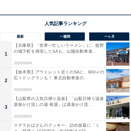
スタイルのため、気兼ねなく自由に過ごせるのも魅力で
す。
宿泊者からは「食事はバイキングでしたが、さすがホテ
ルのバイキング。どれを食べても、丁寧な作りで大満足
最新
一週間
一ヶ月
でした」「大浴場も３種類ありそれぞれ楽しめました。
【兵庫県】「世界一忙しいラーメン」に、龍野
の城下町を再現したSAも。山陽自動車道...
平日だったので、ずっと貸切状態で入浴できました」と
1
いう声があがっています。こだわりのビュッフェや温泉
2026/08/04
を満喫したい人や、プライベートな時間を自由に過ごし
【栃木県】アウトレット近くのSAに、600㎡の
たい人におすすめの宿です。
広々ドッグランも！ 東北自動車道の...
2
あわせて読みたい
2026/08/05
【山梨県の人気日帰り温泉】「山梨日帰り温泉
【鳴子温泉の人気ホテル】「鳴子温泉 ホテル
源泉かけ流しの湯 桜湯」は源泉かけ流...
亀屋」が選ばれる理由
3
2026/08/05
ステラおばさんのクッキー、詰め放題に「ミ