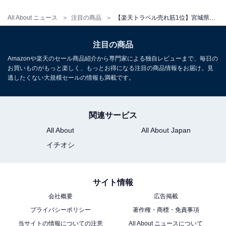
温泉 飛騨の里 旅館 むら山」が今だけ10％オ
フ！ 豊かな自然の恵みと郷土料理を堪能できる
All About ニュース
注目の商品
【楽天トラベル売れ筋1位】宮城県「仙台 秋保温泉 華乃湯」は3つの湯めぐりと渓谷美を楽しむ温泉宿【5月25日】
宿【5月25日】
注目の商品
Amazonや楽天のセール商品紹介から専門家による独自レビューまで、毎日の
お買いものがもっと楽しく、もっとお得になる注目の商品情報をお届け。見
逃したくない大規模セールの情報も満載です。
関連サービス
All About
All About Japan
イチオシ
サイト情報
会社概要
広告掲載
プライバシーポリシー
著作権・商標・免責事項
当サイトの情報についての注意
All About ニュースについて