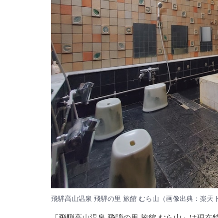
飛騨高山温泉 飛騨の里 旅館 むら山（画像出典：楽天
「飛騨高山温泉 飛騨の里 旅館 むら山」は現