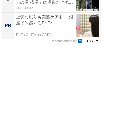
しの湯 桜湯」は源泉かけ流...
は和の
が...
2026/08/05
2026/08/0
上質な眠りも美髪ケアも！ 銀
【銀座】
座で体感するReFa
の贅沢
PR
PR
ReFa GINZA on CREA
ReFa GIN
Recommended by