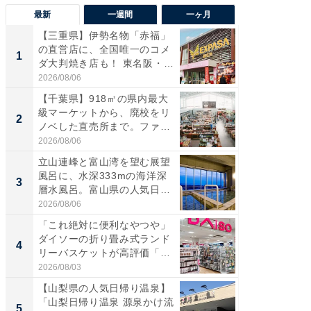
最新
一週間
一ヶ月
【三重県】伊勢名物「赤福」
【兵庫
の直営店に、全国唯一のコメ
ーメン
1
1
ダ大判焼き店も！ 東名阪・
再現した
伊...
道...
2026/08/06
2026/08/0
【千葉県】918㎡の県内最大
【三重
級マーケットから、廃校をリ
「鈴鹿天
2
2
ノベした直売所まで。ファ
は100
ー...
2026/08/06
2026/08/0
立山連峰と富山湾を望む展望
ステラ
風呂に、水深333mの海洋深
詰め放題
3
3
層水風呂。富山県の人気日
00円で「
帰...
2026/08/06
2026/08/0
「これ絶対に便利なやつや」
「ミニオ
ダイソーの折り畳み式ランド
ッグ！ 
4
4
リーバスケットが高評価「使
ど、夏限
わ...
2026/08/03
2026/08/0
【山梨県の人気日帰り温泉】
【埼玉
「山梨日帰り温泉 源泉かけ流
「行田天
5
5