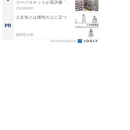
リーバスケットが高評価「使
は和の
わ...
が...
2026/08/03
2026/08/0
人文知とは個性の上に立つ
無理な
は 「
PR
PR
國學院大學
森永乳業
Recommended by