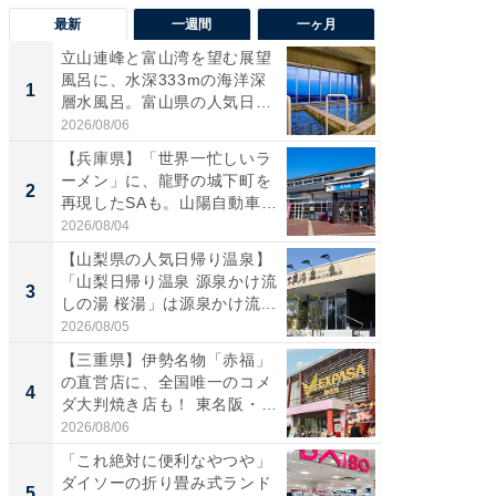
最新
一週間
一ヶ月
立山連峰と富山湾を望む展望
【兵庫
風呂に、水深333mの海洋深
ーメン
1
1
層水風呂。富山県の人気日
再現した
帰...
道...
2026/08/06
2026/08/0
【兵庫県】「世界一忙しいラ
【三重
ーメン」に、龍野の城下町を
「鈴鹿天
2
2
再現したSAも。山陽自動車
は100
道...
2026/08/04
2026/08/0
【山梨県の人気日帰り温泉】
ステラ
「山梨日帰り温泉 源泉かけ流
詰め放題
3
3
しの湯 桜湯」は源泉かけ流...
00円で「
2026/08/05
2026/08/0
【三重県】伊勢名物「赤福」
「ミニオ
の直営店に、全国唯一のコメ
ッグ！ 
4
4
ダ大判焼き店も！ 東名阪・
ど、夏限
伊...
2026/08/06
2026/08/0
「これ絶対に便利なやつや」
【埼玉
ダイソーの折り畳み式ランド
「行田天
5
5