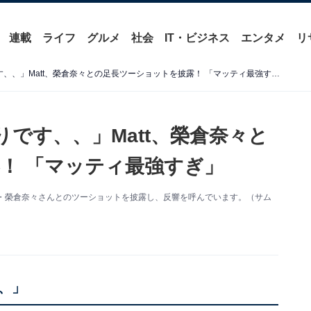
連載
ライフ
グルメ
社会
IT・ビジネス
エンタメ
リ
「2人とも美しくてうっとりです、、」Matt、榮倉奈々との足長ツーショットを披露！ 「マッティ最強すぎ」
です、、」Matt、榮倉奈々と
！ 「マッティ最強すぎ」
新。俳優・榮倉奈々さんとのツーショットを披露し、反響を呼んでいます。（サム
、」