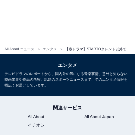
All About ニュース
エンタメ
【春ドラマ】STARTOタレント以外で注目の「若手イケメン俳優」3選！ 『GIFT』本田響矢と、あと2人は？
エンタメ
テレビドラマのレポートから、国内外の気になる音楽事情、意外と知らない
映画業界や作品の考察、話題のスポーツニュースまで、旬のエンタメ情報を
幅広くお届けしています。
関連サービス
All About
All About Japan
イチオシ