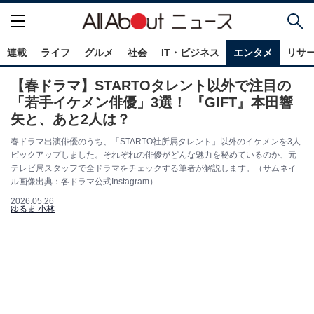
連載
ライフ
グルメ
社会
IT・ビジネス
エンタメ
リサ
【春ドラマ】STARTOタレント以外で注目の
「若手イケメン俳優」3選！ 『GIFT』本田響
矢と、あと2人は？
春ドラマ出演俳優のうち、「STARTO社所属タレント」以外のイケメンを3人
ピックアップしました。それぞれの俳優がどんな魅力を秘めているのか、元
テレビ局スタッフで全ドラマをチェックする筆者が解説します。（サムネイ
ル画像出典：各ドラマ公式Instagram）
2026.05.26
ゆるま 小林