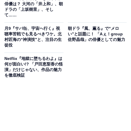
俳優は？ 大河の「井上和」、朝
ドラの「上坂樹里」、そし
て……
月9『サバ缶、宇宙へ行く』視
朝ドラ『風、薫る』で“メロ
聴率苦戦でも見るべきワケ。北
い”と話題に！ 「Aぇ！group
村匠海の“神演技”と、注目の生
佐野晶哉」の俳優としての魅力
徒役
Netflix『地獄に堕ちるわよ』は
何が面白い!? 「戸田恵梨香の怪
演」だけじゃない、作品の魅力
を徹底検証