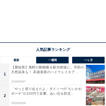
最新
一週間
一ヶ月
【愛知県】無料の動物園＆観光牧場に、市初の
天然温泉も！ 高速道路のハイウェイオア...
1
2026/08/07
「やっと巡り会えたよ」ダイソーの“ちいかわ
ポーチ”が220円で反響。ぬい活＆防災...
2
2026/08/06