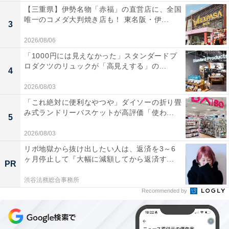
【三重県】伊勢名物「赤福」の直営店に、全国
唯一のコメダ大判焼き店も！ 東名阪・伊...
3
2026/08/06
「1000円には見えなかった」スタンダードプ
ロダクツのリュックが「高見えする」の...
4
2026/08/03
「これ絶対に便利なやつや」ダイソーの折り畳
み式ランドリーバスケットが高評価「使わ...
5
2026/08/03
リボ地獄から抜け出したい人は、返済を3～6
ヶ月停止して『大幅に減額してから返済す...
PR
渋谷法務総合事務所
Recommended by