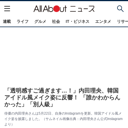
連載
ライフ
グルメ
社会
IT・ビジネス
エンタメ
リサ
「透明感すご過ぎます…！」内田理央、韓国
アイドル風メイク姿に反響！ 「誰かわからん
かった」「別人級」
俳優の内田理央さんは5月22日、自身のInstagramを更新。韓国アイドル風メ
イク姿を披露しました。（サムネイル画像出典：内田理央さん公式Instagram
より）