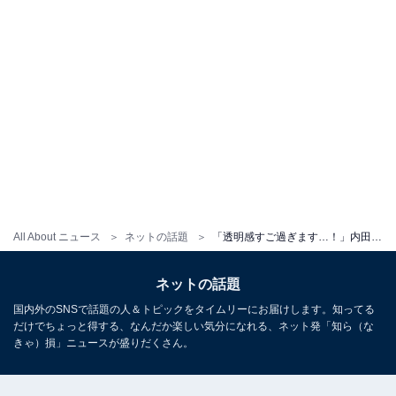
All About ニュース
ネットの話題
「透明感すご過ぎます…！」内田理央、韓国アイドル風メイク姿に反響！ 「誰かわからんかった」「別人級」
ネットの話題
国内外のSNSで話題の人＆トピックをタイムリーにお届けします。知ってる
だけでちょっと得する、なんだか楽しい気分になれる、ネット発「知ら（な
きゃ）損」ニュースが盛りだくさん。