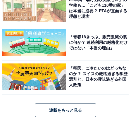
学校も…「こども110番の家」
は本当に必要？ PTAが直面する
理想と現実
「青春18きっぷ」販売激減の裏
に何が？ 連続利用の厳格化だけ
ではない「本当の理由」
「移民」に冷たいのはどっちな
のか？ スイスの厳格過ぎる学歴
選別と、日本の曖昧過ぎる外国
人政策
連載をもっと見る