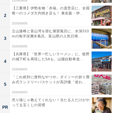
2026/08/06
【三重県】伊勢名物「赤福」の直営店に、全国
唯一のコメダ大判焼き店も！ 東名阪・伊...
2
2026/08/06
立山連峰と富山湾を望む展望風呂に、水深333
mの海洋深層水風呂。富山県の人気日帰...
3
2026/08/06
【兵庫県】「世界一忙しいラーメン」に、龍野
の城下町を再現したSAも。山陽自動車道...
4
2026/08/04
「これ絶対に便利なやつや」ダイソーの折り畳
み式ランドリーバスケットが高評価「使わ...
5
2026/08/03
売り場じゃ教えてくれない！当たる人だけがや
ってる宝くじの習慣
PR