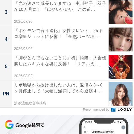
「光の速さで成長してますね」中川翔子、双子
が10カ月に！ 「はやいいいい この前...
3
2026/07/30
「ポケモンで言う進化」女性タレント、25キ
ロ増量ショットに反響！ 「全然パーツ埋...
4
2026/08/05
「脚がとんでもないことに」横川尚隆、大会優
勝したムキムキな姿に反響！ 「リアル刃...
5
2026/08/03
リボ地獄から抜け出したい人は、返済を3～6
ヶ月停止して『大幅に減額してから返済す...
PR
渋谷法務総合事務所
Recommended by