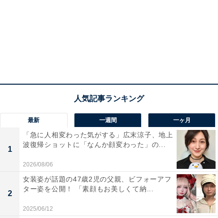
最新
一週間
一ヶ月
「急に人相変わった気がする」広末涼子、地上
波復帰ショットに「なんか顔変わった」の...
1
2026/08/06
女装姿が話題の47歳2児の父親、ビフォーアフ
ター姿を公開！ 「素顔もお美しくて納...
2
2025/06/12