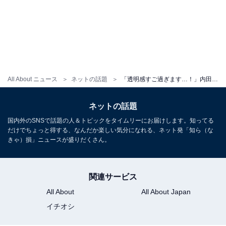
All About ニュース
ネットの話題
「透明感すご過ぎます…！」内田理央、韓国アイドル風メイク姿に反響！ 「誰かわからんかった」「別人級」
ネットの話題
国内外のSNSで話題の人＆トピックをタイムリーにお届けします。知ってる
だけでちょっと得する、なんだか楽しい気分になれる、ネット発「知ら（な
きゃ）損」ニュースが盛りだくさん。
関連サービス
All About
All About Japan
イチオシ