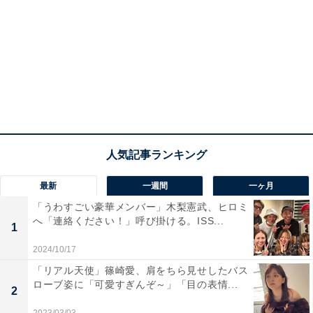
最新
一週間
一ヶ月
「うわすごい豪華メンバー」木梨憲武、ヒロミ
へ「連絡ください！」呼び掛ける。ISS...
1
2024/10/17
「リアル天使」篠崎愛、肩をちら見せしたバス
ローブ姿に「可愛すぎんぞ～」「目の表情...
2