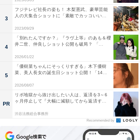
2023/03/03
フジテレビ社長の姿も！ 木梨憲武、豪華芸能
人の大集合ショットに「素敵でカッコいい...
3
2023/09/29
「別れたんですか？」『ラヴ上等』のあも＆櫻
井二世、仲良しショット公開も破局？ 「...
4
2026/01/22
「優樹菜ちゃんにそっくりすぎる」木下優樹
菜、美人長女の誕生日ショット公開！「14...
5
2026/08/07
リボ地獄から抜け出したい人は、返済を3～6
ヶ月停止して『大幅に減額してから返済す...
PR
渋谷法務総合事務所
Recommended by