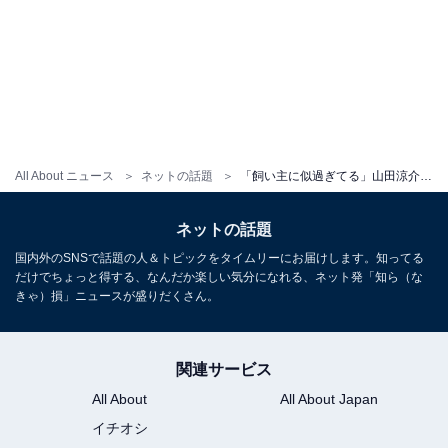
All About ニュース
ネットの話題
「飼い主に似過ぎてる」山田涼介、愛犬との密着ツーショットに反響！「お顔が天才」「来世は犬になりたい」
ネットの話題
国内外のSNSで話題の人＆トピックをタイムリーにお届けします。知ってる
だけでちょっと得する、なんだか楽しい気分になれる、ネット発「知ら（な
きゃ）損」ニュースが盛りだくさん。
関連サービス
All About
All About Japan
イチオシ