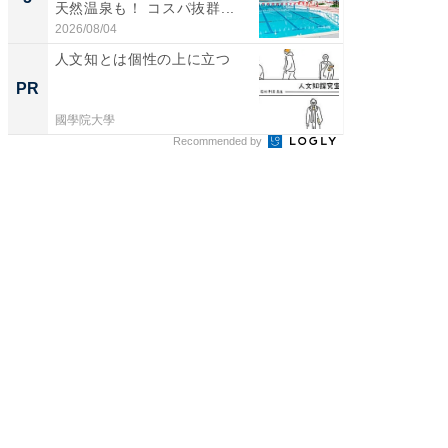
天然温泉も！ コスパ抜群...
賀ゆめ
お...
2026/08/04
2026/08/0
人文知とは個性の上に立つ
AIが速
事録作
PR
PR
國學院大學
カイタヨ
Recommended by