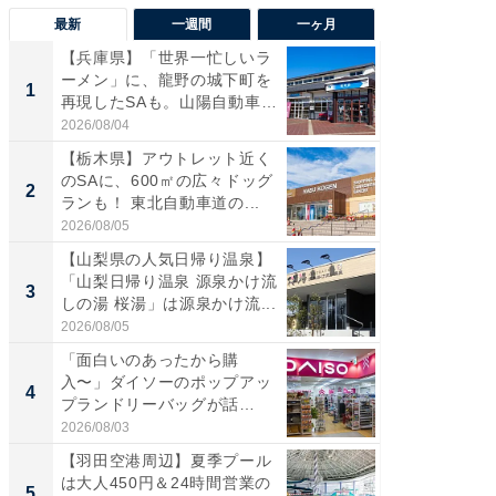
最新
一週間
一ヶ月
【兵庫県】「世界一忙しいラ
「気に
ーメン」に、龍野の城下町を
る〜」3
1
1
再現したSAも。山陽自動車
バー」
道...
好...
2026/08/04
2026/07/3
【栃木県】アウトレット近く
【三重
のSAに、600㎡の広々ドッグ
「鈴鹿天
2
2
ランも！ 東北自動車道の...
は100
2026/08/05
2026/08/0
【山梨県の人気日帰り温泉】
「ミニオ
「山梨日帰り温泉 源泉かけ流
ッグ！ 
3
3
しの湯 桜湯」は源泉かけ流...
ど、夏限
2026/08/05
2026/08/0
「面白いのあったから購
【埼玉
入〜」ダイソーのポップアッ
「行田天
4
4
プランドリーバッグが話
は和の
題。“さま...
が...
2026/08/03
2026/08/0
【羽田空港周辺】夏季プール
【石川
は大人450円＆24時間営業の
湯】「天
5
5