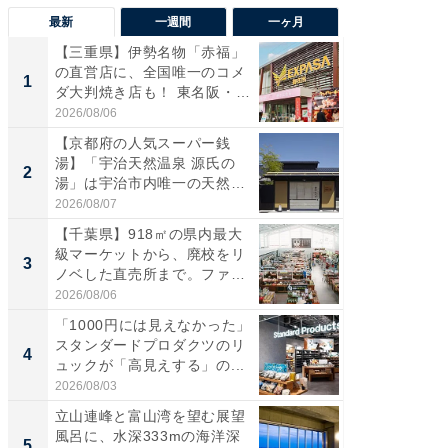
最新
一週間
一ヶ月
【三重県】伊勢名物「赤福」
【兵庫
の直営店に、全国唯一のコメ
ーメン
1
1
ダ大判焼き店も！ 東名阪・
再現した
伊...
道...
2026/08/06
2026/08/0
【京都府の人気スーパー銭
【三重
湯】「宇治天然温泉 源氏の
の直営
2
2
湯」は宇治市内唯一の天然温
ダ大判焼
泉と...
伊...
2026/08/07
2026/08/0
【千葉県】918㎡の県内最大
【千葉県
級マーケットから、廃校をリ
級マー
3
3
ノベした直売所まで。ファ
ノベし
ー...
ー...
2026/08/06
2026/08/0
「1000円には見えなかった」
立山連
スタンダードプロダクツのリ
風呂に、
4
4
ュックが「高見えする」の...
層水風
帰...
2026/08/03
2026/08/0
立山連峰と富山湾を望む展望
「これ
風呂に、水深333mの海洋深
ダイソ
5
5