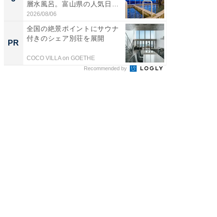
層水風呂。富山県の人気日
リーバ
帰...
わ...
2026/08/06
2026/08/0
全国の絶景ポイントにサウナ
「え、
付きのシェア別荘を展開
の？」8
PR
PR
場！Ama
COCO VILLA on GOETHE
Amazon
Recommended by