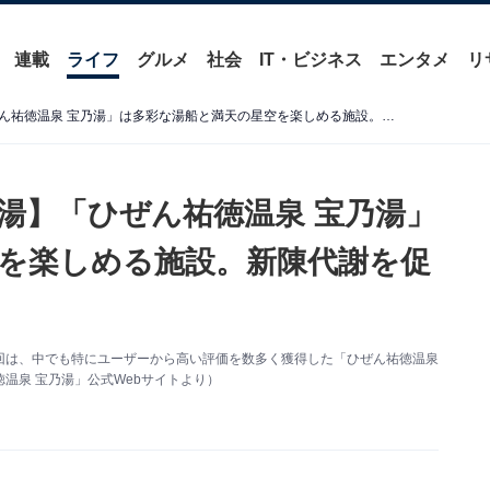
連載
ライフ
グルメ
社会
IT・ビジネス
エンタメ
リ
【佐賀県の人気スーパー銭湯】「ひぜん祐徳温泉 宝乃湯」は多彩な湯船と満天の星空を楽しめる施設。新陳代謝を促す気泡浴に注目
湯】「ひぜん祐徳温泉 宝乃湯」
を楽しめる施設。新陳代謝を促
回は、中でも特にユーザーから高い評価を数多く獲得した「ひぜん祐徳温泉
温泉 宝乃湯」公式Webサイトより）