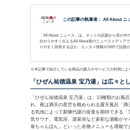
この記事の執筆者：
All About
「All About ニュース」は、ネットの話題から
分かりやすく伝えるAll About発のニュースメデ
りやすく回答するほか、エンタメ情報やSNSで話題
※本記事で紹介している商品の購入やサービスの利用によ
「ひぜん祐徳温泉 宝乃湯」は広々と
「ひぜん祐徳温泉 宝乃湯」は、13種類のお風
れ、夜は満天の星空を眺められる露天風呂「満
る気泡によって新陳代謝の促進を期待できる「
気サウナ、電気浴、源泉浴など多彩な湯船がそ
泉ちゃんぽん」といった名物メニューも堪能で