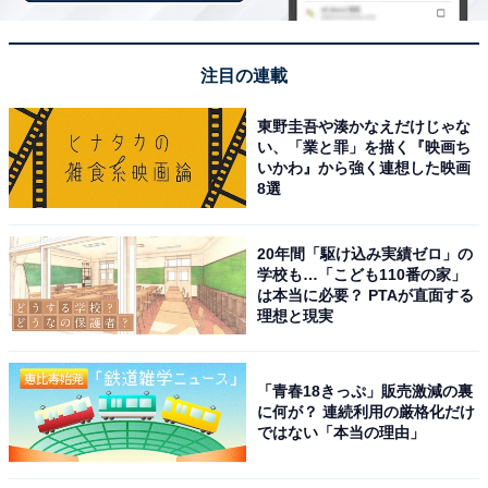
注目の連載
東野圭吾や湊かなえだけじゃな
い、「業と罪」を描く『映画ち
いかわ』から強く連想した映画
8選
20年間「駆け込み実績ゼロ」の
学校も…「こども110番の家」
は本当に必要？ PTAが直面する
理想と現実
「青春18きっぷ」販売激減の裏
アクセス・料金情報は？ 泊まれる？
に何が？ 連続利用の厳格化だけ
ではない「本当の理由」
アクセス