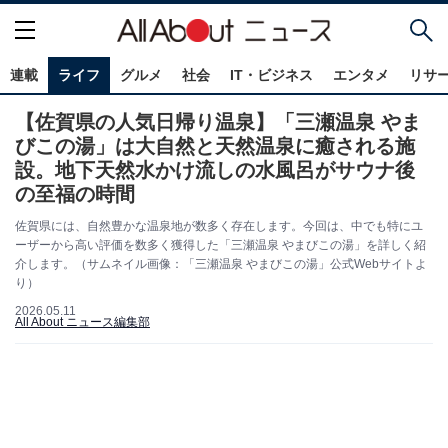
連載
ライフ
グルメ
社会
IT・ビジネス
エンタメ
リサ
【佐賀県の人気日帰り温泉】「三瀬温泉 やま
びこの湯」は大自然と天然温泉に癒される施
設。地下天然水かけ流しの水風呂がサウナ後
の至福の時間
佐賀県には、自然豊かな温泉地が数多く存在します。今回は、中でも特にユ
ーザーから高い評価を数多く獲得した「三瀬温泉 やまびこの湯」を詳しく紹
介します。（サムネイル画像：「三瀬温泉 やまびこの湯」公式Webサイトよ
り）
2026.05.11
All About ニュース編集部