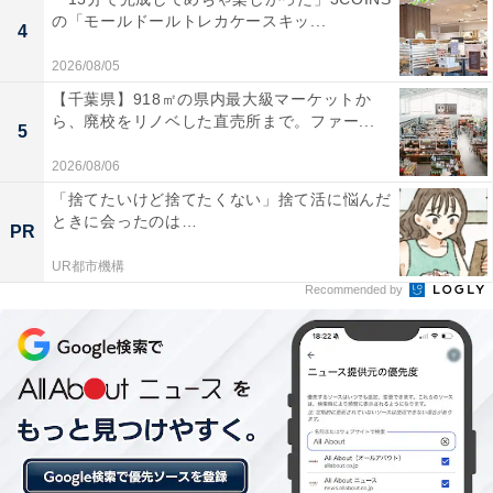
の「モールドールトレカケースキッ...
4
「三瀬温泉 やまびこの湯」には以下のような口コミが寄
せられています。
2026/08/05
【千葉県】918㎡の県内最大級マーケットか
ら、廃校をリノベした直売所まで。ファー...
5
地下天然水を使用した水風呂の質が非常に高く、サ
ウナ後の「ととのい」が格別。
2026/08/06
「捨てたいけど捨てたくない」捨て活に悩んだ
ときに会ったのは…
PR
三瀬の豊かな自然に囲まれたロケーションが素晴ら
UR都市機構
Recommended by
しく、都会の喧騒を忘れてゆっくりと露天風呂を楽
しめる。
食事処の「みつせ鶏」を使った料理が美味しく、お
風呂とセットで地元の味覚を堪能できる。