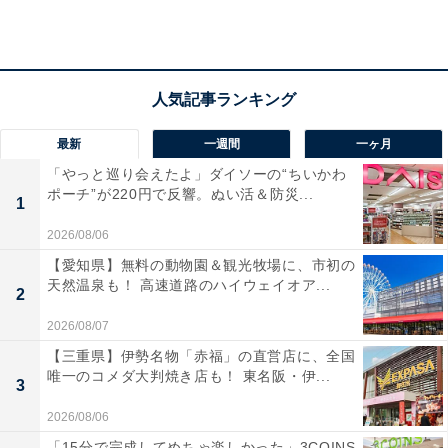
最新
一週間
一ヶ月
「やっと巡り会えたよ」ダイソーの“ちいかわ
ポーチ”が220円で反響。ぬい活＆防災...
1
2026/08/06
【愛知県】無料の動物園＆観光牧場に、市初の
天然温泉も！ 高速道路のハイウェイオア...
2
2026/08/07
【三重県】伊勢名物「赤福」の直営店に、全国
唯一のコメダ大判焼き店も！ 東名阪・伊...
3
2026/08/06
「三瀬温泉 やまびこの湯」の口コミは？
「15分で完成してめちゃ楽しかった」3COINS