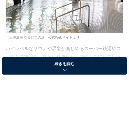
「三瀬温泉 やまびこの湯」公式Webサイトより
ハイレベルなサウナや温泉が楽しめるスーパー銭湯やス
パなどの施設を、休日や仕事終わりの楽しみにしている
続きを読む
人も少なくないはず。日々の疲れを癒すリラックスタイ
ムは、何物にも代えがたい時間ですよね。しかし、近年
では高い人気をほこる施設も多く、どこに行けばよいか
迷ってしまう……そんな思いを抱えている人もいるので
はないでしょうか。
そんな人に向けて、All About ニュース編集部が厳選し
た、人気かつ評価の高いサウナやスーパー銭湯の施設を