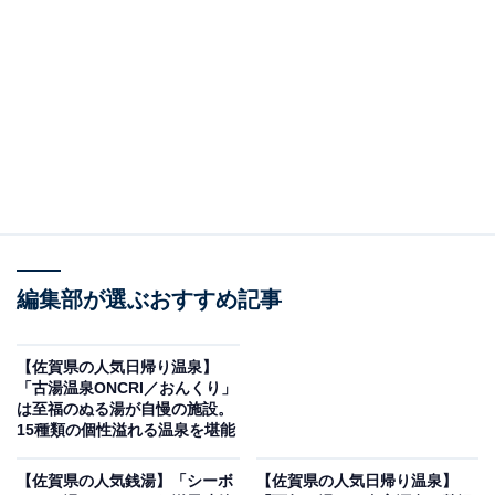
紹介します。今回紹介するのは、佐賀県で人気の施設
「三瀬温泉 やまびこの湯」です。
※2026年5月時点で、Googleクチコミが500件以上、平
均評価が3.5超えの銭湯を紹介しています
＞アクセスと料金をチェックする
この記事の執筆者：
All About ニュース編集
部
編集部が選ぶおすすめ記事
「All About ニュース」は、ネットの話題から世の中の動きまで、暮
らしの中にあふれる「なぜ？」「どうして？」を分かりやすく伝え
【佐賀県の人気日帰り温泉】
るAll About発のニュースメディアです。お金や仕事、恋愛、ITに関
...続きを読む
「古湯温泉ONCRI／おんくり」
する疑問に対して専門家が分かりやすく回答するほか、エンタメ情
は至福のぬる湯が自慢の施設。
報やSNSで話題のトピックスを紹介しています。
15種類の個性溢れる温泉を堪能
※本記事で紹介している商品の購入やサービスの利用により、売上の一部が
オールアバウトに還元されることがあります。
【佐賀県の人気銭湯】「シーボ
【佐賀県の人気日帰り温泉】