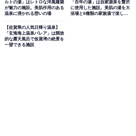
「三瀬温泉 やまびこの湯」は里山の空気と地下天
ルトの湯」はレトロな洋風建築
「百年の湯」は自家源泉を贅沢
が魅力の施設。美肌作用のある
に使用した施設。美肌の湯を大
然水が自慢の癒しスポット
温泉に浸かれる憩いの場
浴場と6種類の家族湯で楽しめ
る
「三瀬温泉 やまびこの湯」は、三瀬の里山の空気を満喫
【佐賀県の人気日帰り温泉】
「玄海海上温泉パレア」は開放
できる「露天風呂」や、ガラス張りで開放感のある大浴
的な露天風呂で仮屋湾の絶景を
場「ひだまり」が特徴です。サウナ愛好家にはたまらな
一望できる施設
い、三瀬の清らかな地下天然水をかけ流した「地下天然
水かけ流しの水風呂」も完備。温泉での癒しとともに、
贅沢な「ととのう」時間を過ごせます。食事処「やまび
こ亭」では、地元ブランドの「みつせ鶏」を使用した絶
品メニューを楽しむことができ、心身ともに深いリラッ
クス体験が可能です。
楽天トラベルで泊まれるサウナを探す