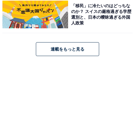
所在地：佐賀県佐賀市三瀬村藤原3929-2
「移民」に冷たいのはどっちな
のか？ スイスの厳格過ぎる学歴
アクセス：長崎自動車道「佐賀大和IC」より車で約25
選別と、日本の曖昧過ぎる外国
分、国道263号線「三瀬トンネル」より車で約10分。約
人政策
200台収容の駐車場を完備。
料金
連載をもっと見る
※浴室内にボディソープ、リンスインシャンプーを完
備。ドライヤーも脱衣所に用意されています。
平日：650円
土・日・祝：650円
宿泊可否
宿泊：不可（日帰り温泉施設のため）