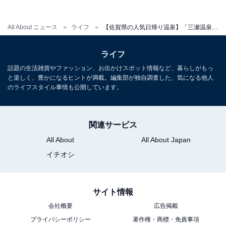
All About ニュース
ライフ
【佐賀県の人気日帰り温泉】「三瀬温泉 やまびこの湯」は大自然と天然温泉に癒される施設。地下天然水かけ流しの水風呂がサウナ後の至福の時間
ライフ
話題の生活雑貨やファッション、お出かけスポット情報など、暮らしがもっ
と楽しく、豊かになるヒントが満載。編集部が独自調査した、気になる他人
のライフスタイル事情も公開しています。
関連サービス
All About
All About Japan
こちらもおすすめ
イチオシ
【佐賀県の人気温泉】「椎葉山荘 しいばの湯」
は嬉野随一の広さを誇る大露天風呂が自慢。日
本三大美肌の湯を大自然の中で堪能
サイト情報
会社概要
広告掲載
プライバシーポリシー
著作権・商標・免責事項