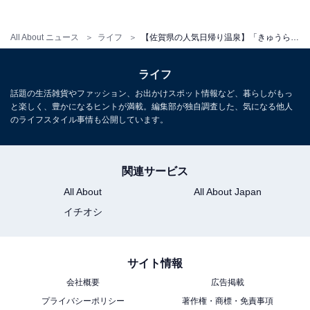
定休日：火曜日
宿泊可否
All About ニュース
ライフ
【佐賀県の人気日帰り温泉】「きゅうらぎ温泉 佐用姫の湯」は県内屈指の「美肌の湯」が自慢。岩盤浴や週替わりの香風呂でリフレッシュ
宿泊：不可（日帰り入浴施設のため。営業時間は9:30～
ライフ
21:00です。）
話題の生活雑貨やファッション、お出かけスポット情報など、暮らしがもっ
と楽しく、豊かになるヒントが満載。編集部が独自調査した、気になる他人
のライフスタイル事情も公開しています。
関連サービス
All About
All About Japan
イチオシ
サイト情報
会社概要
広告掲載
プライバシーポリシー
著作権・商標・免責事項