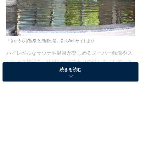
「きゅうらぎ温泉 佐用姫の湯」公式Webサイトより
ハイレベルなサウナや温泉が楽しめるスーパー銭湯やス
パなどの施設を、休日や仕事終わりの楽しみにしている
続きを読む
人も少なくないはず。日々の疲れを癒すリラックスタイ
ムは、何物にも代えがたい時間ですよね。しかし、近年
では高い人気をほこる施設も多く、どこに行けばよいか
迷ってしまう……そんな思いを抱えている人もいるので
はないでしょうか。
そんな人に向けて、All About ニュース編集部が厳選し
た、人気かつ評価の高いサウナやスーパー銭湯の施設を