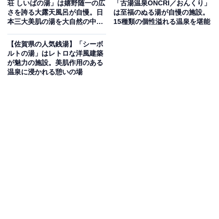
「きゅうらぎ温泉 佐用姫の湯」は県内屈指のアル
荘 しいばの湯」は嬉野随一の広
「古湯温泉ONCRI／おんくり」
さを誇る大露天風呂が自慢。日
は至福のぬる湯が自慢の施設。
カリ泉と充実のデトックス環境が魅力
本三大美肌の湯を大自然の中で
15種類の個性溢れる温泉を堪能
堪能
「きゅうらぎ温泉 佐用姫の湯」は、「美肌の湯」として
【佐賀県の人気銭湯】「シーボ
ルトの湯」はレトロな洋風建築
知られる県内屈指の単純アルカリ泉を楽しめるのが最大
が魅力の施設。美肌作用のある
の特徴です。内風呂には、週替わりの「香風呂」や「薬
温泉に浸かれる憩いの場
湯」、「ジェットバス」などがそろい、遠赤外線サウナ
も完備。さらに、身体の芯から温まる「岩盤浴」は老廃
物の排出を助け、お肌に潤いを与えてくれると評判で
す。湯上がりには広い大広間でくつろいだり、食事処の
定食や丼物をリーズナブルに味わったりと、1日ゆった
りと過ごせます。
楽天トラベルで泊まれるサウナを探す