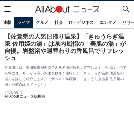
連載
ライフ
グルメ
社会
IT・ビジネス
エンタメ
リサ
【佐賀県の人気日帰り温泉】「きゅうらぎ温
泉 佐用姫の湯」は県内屈指の「美肌の湯」が
自慢。岩盤浴や週替わりの香風呂でリフレッ
シュ
佐賀県には、美肌効果が期待できる名湯が数多く存在します。今回は、中で
も特にユーザーから高い評価を数多く獲得した「きゅうらぎ温泉 佐用姫の
湯」を詳しく紹介します。（サムネイル画像：「きゅうらぎ温泉 佐用姫の
湯」公式Webサイトより）
2026.05.11
All About ニュース編集部