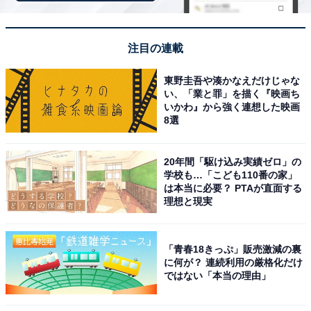
軽に通いやすい。
注目の連載
東野圭吾や湊かなえだけじゃな
い、「業と罪」を描く『映画ち
いかわ』から強く連想した映画
8選
20年間「駆け込み実績ゼロ」の
学校も…「こども110番の家」
は本当に必要？ PTAが直面する
理想と現実
「青春18きっぷ」販売激減の裏
に何が？ 連続利用の厳格化だけ
ではない「本当の理由」
アクセス・料金情報は？ 泊まれる？