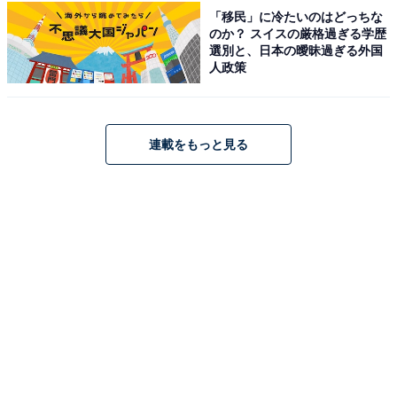
「移民」に冷たいのはどっちな
アクセス
のか？ スイスの厳格過ぎる学歴
選別と、日本の曖昧過ぎる外国
所在地：佐賀県唐津市厳木町牧瀬34-2
人政策
アクセス：長崎自動車道「多久I.C」から厳木多久道路、
国道203号経由で約7km。84台収容の駐車場を完備して
います。
連載をもっと見る
料金
※浴室内にはボディソープ、リンスインシャンプーを完
備。入館料には入浴と大広間の利用が含まれます。
大人（中学生以上）：600円（17:00以降 460円）
小人（4歳～小学生）：300円（17:00以降 230円）
営業時間
営業時間：9:30～21:00