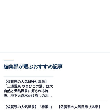
紹介します。今回紹介するのは、佐賀県で人気の施設
「きゅうらぎ温泉 佐用姫の湯」です。
※2026年5月時点で、Googleクチコミが300件以上、平
均評価が3.5超えの銭湯を紹介しています
＞営業時間をチェックする
この記事の執筆者：
All About ニュース編集
部
編集部が選ぶおすすめ記事
「All About ニュース」は、ネットの話題から世の中の動きまで、暮
らしの中にあふれる「なぜ？」「どうして？」を分かりやすく伝え
【佐賀県の人気日帰り温泉】
るAll About発のニュースメディアです。お金や仕事、恋愛、ITに関
...続きを読む
「三瀬温泉 やまびこの湯」は大
する疑問に対して専門家が分かりやすく回答するほか、エンタメ情
自然と天然温泉に癒される施
報やSNSで話題のトピックスを紹介しています。
設。地下天然水かけ流しの水風
※本記事で紹介している商品の購入やサービスの利用により、売上の一部が
呂がサウナ後の至福の時間
オールアバウトに還元されることがあります。
【佐賀県の人気温泉】「椎葉山
【佐賀県の人気日帰り温泉】