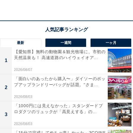
最新
一週間
一ヶ月
【愛知県】無料の動物園＆観光牧場に、市初の
天然温泉も！ 高速道路のハイウェイオア...
1
2026/08/07
「面白いのあったから購入〜」ダイソーのポッ
プアップランドリーバッグが話題。“さま...
2
2026/08/03
「1000円には見えなかった」スタンダードプ
ロダクツのリュックが「高見えする」の...
3
2026/08/03
「きゅうらぎ温泉 佐用姫の湯」の口コミは？
「15分で完成してめちゃ楽しかった」3COINS