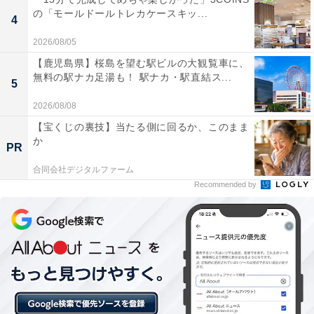
の「モールドールトレカケースキッ...
4
「きゅうらぎ温泉 佐用姫の湯」には以下のような口コミ
が寄せられています。
2026/08/05
【鹿児島県】桜島を望む駅ビルの大観覧車に、
無料の駅ナカ足湯も！ 駅ナカ・駅直結ス...
5
アルカリ性の泉質が非常になめらかで、入浴後にお
肌がしっとりつるつるになる「美肌の湯」を実感で
2026/08/08
きる。
【宝くじの裏技】当たる側に回るか、このまま
か
PR
合同会社デジタルファーム
Recommended by
岩盤浴のデトックス効果が素晴らしく、サラサラと
した汗を流してリフレッシュできる点や、週替わり
の香風呂などの変化が楽しめる点も魅力。
入館料がリーズナブルで、夕方以降の割引や水曜日
のお子様サービスデーなどもあり、家族連れでも気