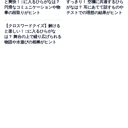
と爽快！ □に入るひらがなは？
すっきり！ 空欄に共通するひら
円滑なコミュニケーションや物
がなは？ 耳にあてて話すものや
事の段取りがヒント
テストでの理想の結果がヒント
【クロスワードクイズ】解ける
と楽しい！ □に入るひらがな
は？ 舞台の上で繰り広げられる
物語や水遊びの相棒がヒント
こちらもおすすめ
【クロスワードクイズ】解けるとすっきり！ □
に入るひらがなは？ 電車が走る道や眠い時のし
ぐさがヒント