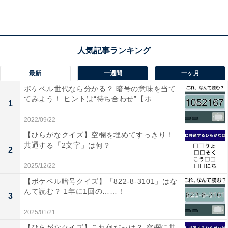
1
2
最新
一週間
一ヶ月
ポケベル世代なら分かる？ 暗号の意味を当て
てみよう！ ヒントは“待ち合わせ”【ポ...
1
2022/09/22
【ひらがなクイズ】空欄を埋めてすっきり！
共通する「2文字」は何？
2
2025/12/22
【ポケベル暗号クイズ】「822-8-3101」はな
んて読む？ 1年に1回の……！
3
2025/01/21
【ひらがなクイズ】これ何だっけ？ 空欄に共