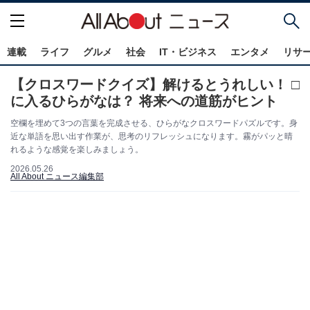
連載
ライフ
グルメ
社会
IT・ビジネス
エンタメ
リサ
【クロスワードクイズ】解けるとうれしい！ □
に入るひらがなは？ 将来への道筋がヒント
空欄を埋めて3つの言葉を完成させる、ひらがなクロスワードパズルです。身
近な単語を思い出す作業が、思考のリフレッシュになります。霧がパッと晴
れるような感覚を楽しみましょう。
2026.05.26
All About ニュース編集部