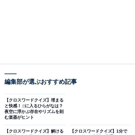
□に入るひらがなは？
マスの交差する部分に注目して、2つの□に入るひらがな
を考えてみてください。文字のつながりは以下の通りで
す。
・横の並び：こ ＋ □ ＋ し ＋ □
・縦の並び（左）：ゆ ＋ □ ＋ ひ
・縦の並び（右）：し ＋ □ ＋ ろ
編集部が選ぶおすすめ記事
次ページ
正解を見る
【クロスワードクイズ】埋まる
と快感！ □に入るひらがなは？
夜空に浮かぶ存在やリズムを刻
む楽器がヒント
【クロスワードクイズ】解ける
【クロスワードクイズ】1分で