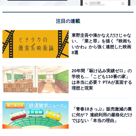
注目の連載
東野圭吾や湊かなえだけじゃな
い、「業と罪」を描く『映画ち
いかわ』から強く連想した映画
8選
20年間「駆け込み実績ゼロ」の
学校も…「こども110番の家」
は本当に必要？ PTAが直面する
理想と現実
「青春18きっぷ」販売激減の裏
に何が？ 連続利用の厳格化だけ
ではない「本当の理由」