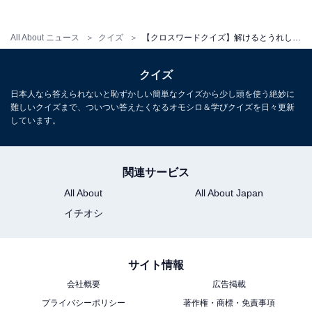
All About ニュース
クイズ
【クロスワードクイズ】解けるとうれしい！ □に入るひらがなは？ 将来への道筋がヒント
クイズ
日本人なら答えられないと恥ずかしい簡単なクイズから少し頭を使う絶妙に
難しいクイズまで、ついつい答えたくなるオモシロ＆学びクイズを日々更新
しています。
関連サービス
All About
All About Japan
イチオシ
サイト情報
会社概要
広告掲載
プライバシーポリシー
著作権・商標・免責事項