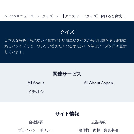
All About ニュース
クイズ
【クロスワードクイズ】解けると爽快！ □に入るひらがなは？ 物事の段取りがヒント
クイズ
日本人なら答えられないと恥ずかしい簡単なクイズから少し頭を使う絶妙に
難しいクイズまで、ついつい答えたくなるオモシロ＆学びクイズを日々更新
しています。
関連サービス
All About
All About Japan
イチオシ
サイト情報
会社概要
広告掲載
プライバシーポリシー
著作権・商標・免責事項