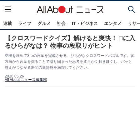
連載
ライフ
グルメ
社会
IT・ビジネス
エンタメ
リサ
【クロスワードクイズ】解けると爽快！ □に入
るひらがなは？ 物事の段取りがヒント
空欄を埋めて3つの言葉を完成させる、ひらがなクロスワードパズルです。多
方向から言葉を探ることで凝り固まった思考を柔らかく解きほぐし、パッと
答えがつながる瞬間の爽快感を満喫してください。
2026.05.26
All About ニュース編集部