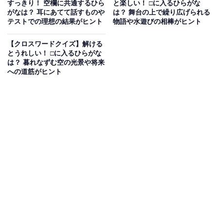
すっきり！ 空欄に共通するひら
と楽しい！ □に入るひらがな
がなは？ 耳にあてて話すものや
は？ 舞台の上で繰り広げられる
テストでの理想の結果がヒント
物語や水遊びの相棒がヒント
【クロスワードクイズ】解ける
とうれしい！ □に入るひらがな
は？ 暮れなずむ空の光景や将来
への道筋がヒント
こちらもおすすめ
【クロスワードクイズ】解けるとすっきり！ □
に入るひらがなは？ 電車が走る道や眠い時のし
ぐさがヒント