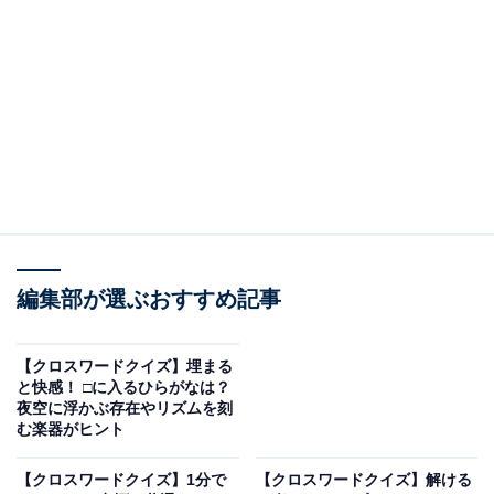
□に入るひらがなは？
マスの交差する部分に注目して、2つの□に入るひらがな
を考えてみてください。文字のつながりは以下の通りで
す。
・横の並び：け ＋ □ ＋ か ＋ □
・縦の並び（左）：か ＋ □ ＋ わ
・縦の並び（右）：こ ＋ □ ＋ ご
編集部が選ぶおすすめ記事
次ページ
正解を見る
【クロスワードクイズ】埋まる
と快感！ □に入るひらがなは？
夜空に浮かぶ存在やリズムを刻
む楽器がヒント
【クロスワードクイズ】1分で
【クロスワードクイズ】解ける