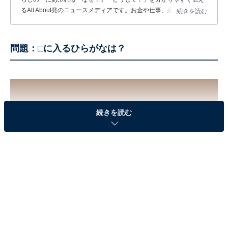
るAll About発のニュースメディアです。お金や仕事、恋愛、ITに関
...続きを読む
する疑問に対して専門家が分かりやすく回答するほか、エンタメ情
報やSNSで話題のトピックスを紹介しています。
問題：□に入るひらがなは？
続きを読む