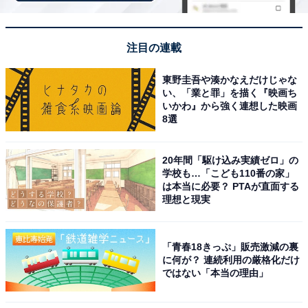
注目の連載
東野圭吾や湊かなえだけじゃな
い、「業と罪」を描く『映画ち
いかわ』から強く連想した映画
8選
20年間「駆け込み実績ゼロ」の
学校も…「こども110番の家」
は本当に必要？ PTAが直面する
理想と現実
「青春18きっぷ」販売激減の裏
に何が？ 連続利用の厳格化だけ
ではない「本当の理由」