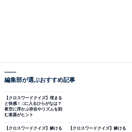
□に入るひらがなは？
次の言葉に共通して入るひらがなを考えてみましょう。
・横の並び：ま ＋ □ ＋ て ＋ □
・縦の並び（左）：で ＋ □ ＋ わ
・縦の並び（右）：さ ＋ □ ＋ そ
次ページ
正解を見る
編集部が選ぶおすすめ記事
【クロスワードクイズ】埋まる
と快感！ □に入るひらがなは？
夜空に浮かぶ存在やリズムを刻
む楽器がヒント
【クロスワードクイズ】解ける
【クロスワードクイズ】解ける