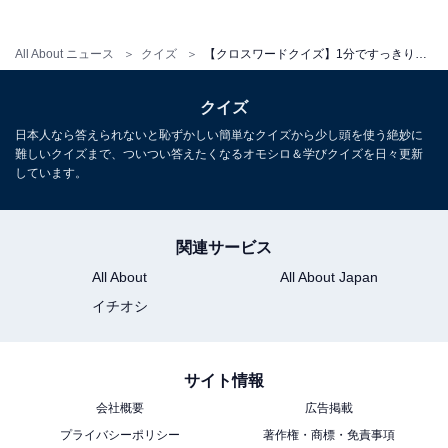
All About ニュース
クイズ
【クロスワードクイズ】1分ですっきり！ 空欄に共通するひらがなは？ テストでの理想の結果がヒント
クイズ
日本人なら答えられないと恥ずかしい簡単なクイズから少し頭を使う絶妙に
難しいクイズまで、ついつい答えたくなるオモシロ＆学びクイズを日々更新
しています。
関連サービス
All About
All About Japan
イチオシ
サイト情報
会社概要
広告掲載
プライバシーポリシー
著作権・商標・免責事項