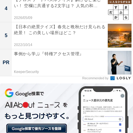
い！ 空欄に共通する2文字は？ 人気の和...
4
2026/05/09
【日本の絶景クイズ】春先と晩秋だけ見られる
絶景！ この美しい場所はどこ？
5
2022/10/14
事例から学ぶ『特権アクセス管理』
PR
KeeperSecurity
Recommended by