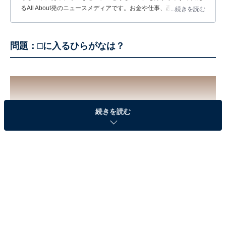
るAll About発のニュースメディアです。お金や仕事、恋愛、ITに関
...続きを読む
する疑問に対して専門家が分かりやすく回答するほか、エンタメ情
報やSNSで話題のトピックスを紹介しています。
問題：□に入るひらがなは？
続きを読む