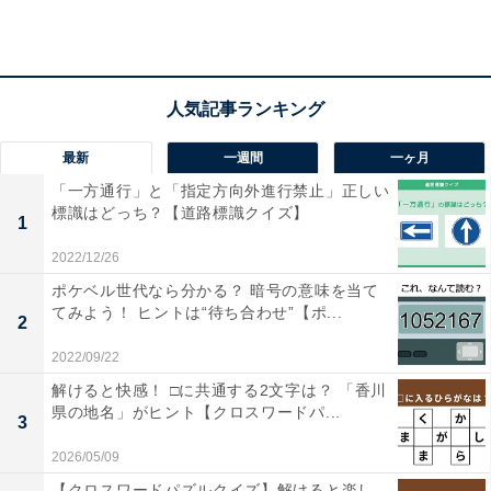
1
2
最新
一週間
一ヶ月
「一方通行」と「指定方向外進行禁止」正しい
標識はどっち？【道路標識クイズ】
1
2022/12/26
ポケベル世代なら分かる？ 暗号の意味を当て
てみよう！ ヒントは“待ち合わせ”【ポ...
2
2022/09/22
解けると快感！ □に共通する2文字は？ 「香川
県の地名」がヒント【クロスワードパ...
3
2026/05/09
【クロスワードパズルクイズ】解けると楽し