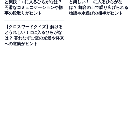
と爽快！ □に入るひらがなは？
と楽しい！ □に入るひらがな
円滑なコミュニケーションや物
は？ 舞台の上で繰り広げられる
事の段取りがヒント
物語や水遊びの相棒がヒント
【クロスワードクイズ】解ける
とうれしい！ □に入るひらがな
は？ 暮れなずむ空の光景や将来
への道筋がヒント
こちらもおすすめ
【クロスワードクイズ】解けるとすっきり！ □
に入るひらがなは？ 電車が走る道や眠い時のし
ぐさがヒント