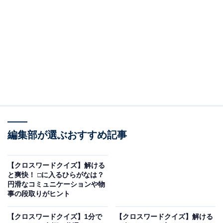
□に入るひらがなは？
マスの交差する部分に注目して、2つの□に入るひらがな
を考えてみてください。文字のつながりは以下の通りで
す。
・横の並び：て ＋ □ ＋ た ＋ □
・縦の並び（左）：こ ＋ □ ＋ ぶ
・縦の並び（右）：た ＋ □ ＋ こ
編集部が選ぶおすすめ記事
次ページ
正解を見る
【クロスワードクイズ】解ける
と爽快！ □に入るひらがなは？
円滑なコミュニケーションや物
事の段取りがヒント
【クロスワードクイズ】1分で
【クロスワードクイズ】解ける