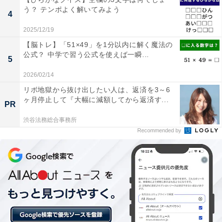
う？ テンポよく解いてみよう
4
2025/12/19
【脳トレ】「51×49」を1分以内に解く魔法の
公式？ 中学で習う公式を使えば一瞬...
5
2026/02/14
リボ地獄から抜け出したい人は、返済を3～6
ヶ月停止して『大幅に減額してから返済す...
PR
渋谷法務総合事務所
Recommended by