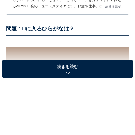
るAll About発のニュースメディアです。お金や仕事、恋愛、ITに関
...続きを読む
する疑問に対して専門家が分かりやすく回答するほか、エンタメ情
報やSNSで話題のトピックスを紹介しています。
問題：□に入るひらがなは？
続きを読む