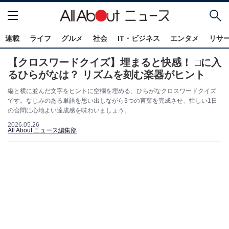
連載
ライフ
グルメ
社会
IT・ビジネス
エンタメ
リサ
【クロスワードクイズ】埋まると快感！ □に入
るひらがなは？ リズムを刻む楽器がヒント
縦と横に並んだ文字をヒントに空欄を埋める、ひらがなクロスワードクイズ
です。なじみのある単語を思い出しながら3つの言葉を完成させ、忙しい1日
の合間に心地よい達成感を味わいましょう。
2026.05.26
All About ニュース編集部