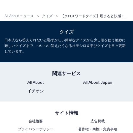
All About ニュース
クイズ
【クロスワードクイズ】埋まると快感！ □に入るひらがなは？ リズムを刻む楽器がヒント
クイズ
日本人なら答えられないと恥ずかしい簡単なクイズから少し頭を使う絶妙に
難しいクイズまで、ついつい答えたくなるオモシロ＆学びクイズを日々更新
しています。
関連サービス
All About
All About Japan
イチオシ
サイト情報
会社概要
広告掲載
プライバシーポリシー
著作権・商標・免責事項