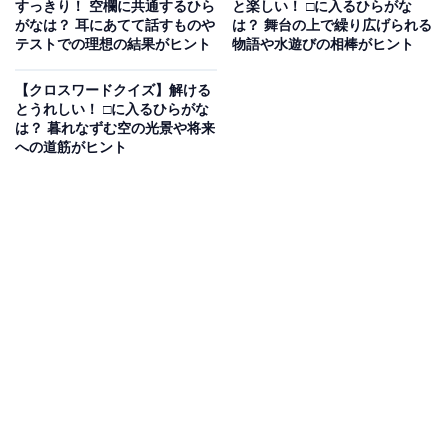
すっきり！ 空欄に共通するひら
と楽しい！ □に入るひらがな
がなは？ 耳にあてて話すものや
は？ 舞台の上で繰り広げられる
テストでの理想の結果がヒント
物語や水遊びの相棒がヒント
【クロスワードクイズ】解ける
とうれしい！ □に入るひらがな
は？ 暮れなずむ空の光景や将来
への道筋がヒント
こちらもおすすめ
【クロスワードクイズ】解けるとすっきり！ □
に入るひらがなは？ 電車が走る道や眠い時のし
ぐさがヒント