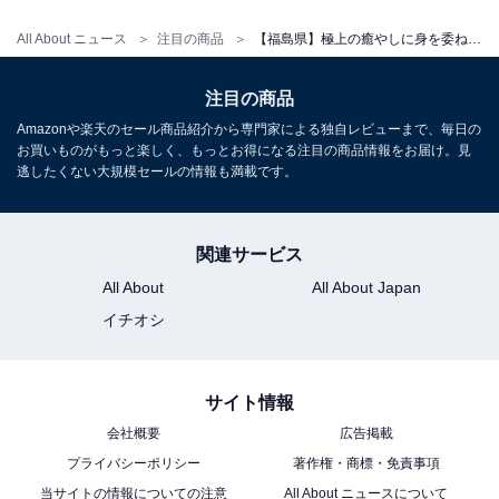
All About ニュース
注目の商品
【福島県】極上の癒やしに身を委ねる。クチコミで話題の「一度は泊まりたいホテル」3選
注目の商品
アクセス
Amazonや楽天のセール商品紹介から専門家による独自レビューまで、毎日の
お買いものがもっと楽しく、もっとお得になる注目の商品情報をお届け。見
所在地：福島県会津若松市東山町湯本川向222
逃したくない大規模セールの情報も満載です。
交通手段：JR会津若松駅からタクシーで約15分／磐越自
動車道 会津若松ICから約20分
関連サービス
料金
All About
All About Japan
イチオシ
大人1名（参考価格）：1万2800円
※料金は公式Webサイト参考価格
※プラン・部屋により価格は変動します
サイト情報
会社概要
広告掲載
チェックイン・チェックアウト
プライバシーポリシー
著作権・商標・免責事項
当サイトの情報についての注意
All About ニュースについて
チェックイン：15:00