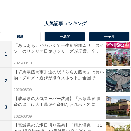
アクセス
最新
一週間
一ヶ月
所在地：福島県福島市飯坂町湯野字新湯6
「あぁぁぁ。かわいくて一生断捨離ムリ」ダイ
交通手段：福島交通飯坂線 飯坂温泉駅より車で約5分
ソーのサンリオ日焼けシリーズが反響。全...
1
（無料送迎バスあり）／東北自動車道 福島飯坂ICより約
12分
2026/08/10
【群馬県藤岡市】道の駅「ららん藤岡」は買い
物・グルメ・遊びが揃うスポット。全国で...
料金
2
大人1名（参考価格）：1万7600円
2026/08/09
※料金は公式Webサイト参考価格
【岐阜県の人気スーパー銭湯】「六条温泉 喜
多の湯」は人工温泉や多彩なお風呂・岩盤...
※プラン・部屋により価格は変動します
3
2026/08/09
チェックイン・チェックアウト
【宮城県の穴場日帰り温泉】「晴れ温泉」は1