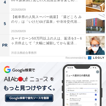
00％源泉掛け流しの天然混合泉を楽しめ...
チェックイン：15:00
4
チェックアウト：10:00
2026/08/09
※プランにより時間が異なる可能性があります
【岐阜県の人気スーパー銭湯】「湯どころ み
のり」は「いけだゆげ温泉」や冷冷交代浴...
5
あわせて読みたい
2026/08/09
【福島県の人気ホテル】「奥飯坂 穴原温泉
匠のこころ 吉川屋」は絶景露天風呂と歴史あ
カードローン50万円以上の人は、返済を3～6
るおもてなしが魅力
ヶ月停止して『大幅に減額してから返済...
PR
渋谷法務総合事務所
Recommended by