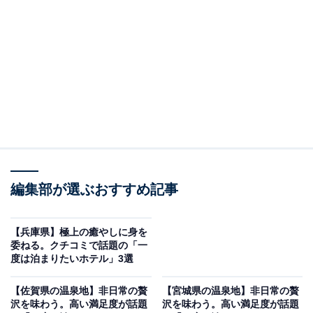
の渓谷美と名湯を堪能する老舗宿
編集部が選ぶおすすめ記事
【兵庫県】極上の癒やしに身を
委ねる。クチコミで話題の「一
度は泊まりたいホテル」3選
奥飯坂 穴原温泉 匠のこころ 吉川屋（画像：「奥飯坂 穴原温泉 匠のこころ
吉川屋」公式Webサイトより）
【佐賀県の温泉地】非日常の贅
【宮城県の温泉地】非日常の贅
沢を味わう。高い満足度が話題
沢を味わう。高い満足度が話題