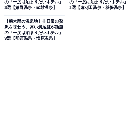
「奥飯坂 穴原温泉 匠のこころ 吉川屋」は、天保12年創
の「一度は泊まりたいホテル」
の「一度は泊まりたいホテル」
3選【嬉野温泉・武雄温泉】
3選【遠刈田温泉・秋保温泉】
業の歴史を誇り、摺上川の渓谷美を望む穴原温泉の老舗
旅館です。最大の見どころは、摺上川のせせらぎと片倉
【栃木県の温泉地】非日常の贅
山を間近に感じる露天風呂「さるあみの湯」や大浴場
沢を味わう。高い満足度が話題
の「一度は泊まりたいホテル」
「藤太の湯」で、自然と一体となる開放感に包まれま
3選【那須温泉・塩原温泉】
す。食事は、福島県産のブランド牛や旬の地産食材を贅
沢に使用した「会席料理」を堪能できます。創業以来受
け継がれてきた「匠のこころ」のおもてなしと渓谷に面
した静かな客室で、日常を忘れ、心身ともに満たされる
ひとときを過ごせるのが魅力です。
楽天トラベルでホテルを見る