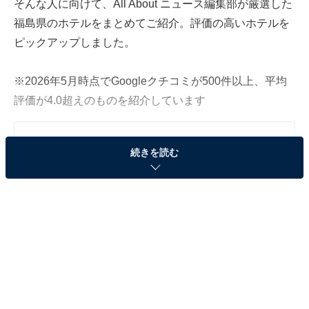
そんな人に向けて、All About ニュース編集部が厳選した
福島県のホテルをまとめてご紹介。評価の高いホテルを
ピックアップしました。
※2026年5月時点でGoogleクチコミが500件以上、平均
評価が4.0超えのものを紹介しています
この記事の執筆者：
All About ニュース 旅行
続きを読む
部
全国の人気ホテルから今泊まりたい宿を厳選してご紹介。日々更新
される売れ筋ランキングや、見逃せないセール・キャンペーン情報
など、お得に旅を楽しむための秘けつが満載です。さらに、ここで
...続きを読む
しか読めない独自コンテンツも充実。編集部員による宿泊レビュー
では、公式Webサイトだけでは分からないリアルな様子を紹介しま
※本記事で紹介している商品の購入やサービスの利用により、売上の一部が
す。
オールアバウトに還元されることがあります。
「奥飯坂 穴原温泉 匠のこころ 吉川屋」は摺上川