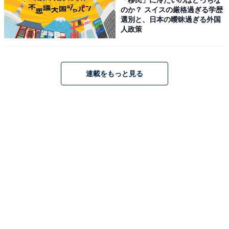
のか？ スイスの厳格過ぎる学歴
選別と、日本の曖昧過ぎる外国
人政策
会津東山温泉 くつろぎ宿 新滝（画像：「会津東山温泉 くつろぎ宿 新滝」公
式Webサイトより）
会津東山温泉 くつろぎ宿 新滝は、江戸時代に会津藩公の
連載をもっと見る
湯治場として栄えた東山温泉を楽しめる宿です。土方歳
三ゆかりの「猿の湯」など、個性豊かな4種類の源泉か
け流しの風呂を館内で湯巡りできます。食事は創作会津
郷土料理膳や、地元の食材を活かした手づくりビュッフ
ェが楽しめ、常時30種類以上の地酒も揃っています。
楽天トラベルでホテルを見る