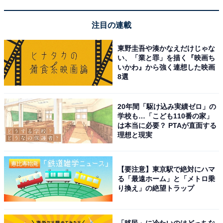
注目の連載
東野圭吾や湊かなえだけじゃな
「会津東山温泉 くつろぎ宿 新滝」は4種の源泉か
い、「業と罪」を描く『映画ち
いかわ』から強く連想した映画
け流しを湯巡りで楽しむ宿
8選
20年間「駆け込み実績ゼロ」の
学校も…「こども110番の家」
は本当に必要？ PTAが直面する
理想と現実
【要注意】東京駅で絶対にハマ
る「最遠ホーム」と「メトロ乗
り換え」の絶望トラップ
「移民」に冷たいのはどっちな