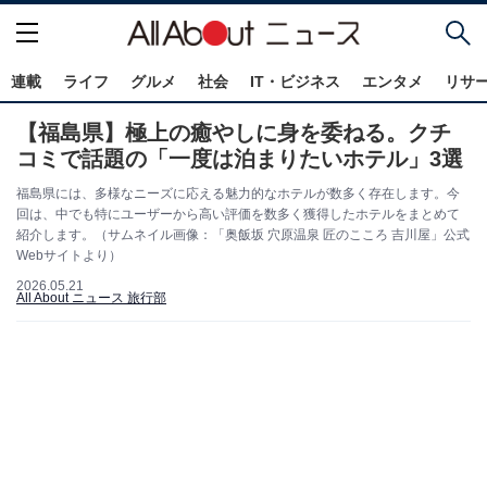
連載
ライフ
グルメ
社会
IT・ビジネス
エンタメ
リサ
【福島県】極上の癒やしに身を委ねる。クチ
コミで話題の「一度は泊まりたいホテル」3選
福島県には、多様なニーズに応える魅力的なホテルが数多く存在します。今
回は、中でも特にユーザーから高い評価を数多く獲得したホテルをまとめて
紹介します。（サムネイル画像：「奥飯坂 穴原温泉 匠のこころ 吉川屋」公式
Webサイトより）
2026.05.21
All About ニュース 旅行部