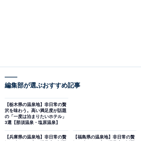
「嬉野温泉 宿屋うちろじ」は、美肌の湯とモダン
な和の空間に心解ける宿
編集部が選ぶおすすめ記事
【栃木県の温泉地】非日常の贅
沢を味わう。高い満足度が話題
の「一度は泊まりたいホテル」
3選【那須温泉・塩原温泉】
嬉野温泉 宿屋うちろじ（画像：「嬉野温泉 宿屋うちろじ」公式Webサイト
より）
【兵庫県の温泉地】非日常の贅
【福島県の温泉地】非日常の贅