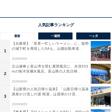
アクセス
所在地：佐賀県嬉野市嬉野町下宿乙932
最新
一週間
一ヶ月
交通手段：JR嬉野温泉よりJRバスで約8分、「ユースポ
【兵庫県】「世界一忙しいラーメン」に、龍野
入口」下車、徒歩約2分／長崎自動車道「嬉野IC」より
の城下町を再現したSAも。山陽自動車道...
1
車で約5分
2026/08/04
料金
立山連峰と富山湾を望む展望風呂に、水深333
mの海洋深層水風呂。富山県の人気日帰...
2
大人1名（参考価格）：1万7300円
2026/08/06
※料金は公式Webサイト参考価格
【山梨県の人気日帰り温泉】「山梨日帰り温泉
※プラン・部屋により価格は変動します
源泉かけ流しの湯 桜湯」は源泉かけ流...
3
チェックイン・チェックアウト
2026/08/05
【栃木県】アウトレット近くのSAに、600㎡の