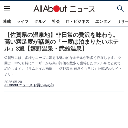
連載
ライフ
グルメ
社会
IT・ビジネス
エンタメ
リサ
【佐賀県の温泉地】非日常の贅沢を味わう。
高い満足度が話題の「一度は泊まりたいホテ
ル」3選【嬉野温泉・武雄温泉】
佐賀県には、多様なニーズに応える魅力的なホテルが数多く存在します。今
回は、中でも特にユーザーから高い評価を数多く獲得したホテルをまとめて
紹介します。（サムネイル画像：「嬉野温泉 宿屋うちろじ」公式Webサイト
より）
2026.05.20
All About ニュース お買いもの部