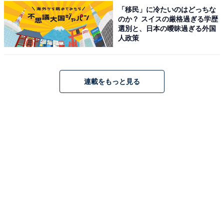
「移民」に冷たいのはどっちな
のか？ スイスの厳格過ぎる学歴
佐賀牛の宿 光陽閣（画像：「佐賀牛の宿 光陽閣」公式Webサイトより）
選別と、日本の曖昧過ぎる外国
人政策
「佐賀牛の宿 光陽閣」は、日本三大美肌の湯と称される
嬉野の湯を源泉ほぼ100％で堪能できる宿です。7階には
温泉街を望む「展望露天風呂」があり、トロトロの肌触
連載をもっと見る
りの湯に癒やされます。食事は「佐賀牛すき焼き」など
の豪華な「佐賀牛」料理がお部屋食で楽しめ、朝食の
「湯豆腐雑炊」も格別な味わいです。
楽天トラベルでホテルを見る