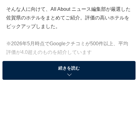
そんな人に向けて、All About ニュース編集部が厳選した
佐賀県のホテルをまとめてご紹介。評価の高いホテルを
ピックアップしました。
※2026年5月時点でGoogleクチコミが500件以上、平均
評価が4.0超えのものを紹介しています
続きを読む
この記事の執筆者：
All About ニュース お買
いもの部
Amazonのセール商品から売れ筋ランキングまで、毎日のお買いも
のがもっと楽しく、もっとお得になる情報をお届け。編集部員によ
る独自レビューなど、ここでしか手に入らない情報も満載です。
...続きを読む
※本記事で紹介している商品の購入やサービスの利用により、売上の一部が
オールアバウトに還元されることがあります。