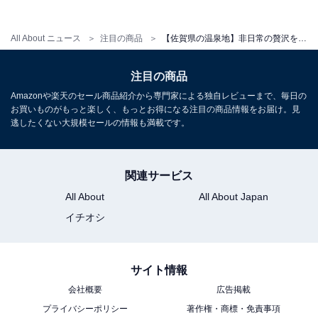
All About ニュース
注目の商品
【佐賀県の温泉地】非日常の贅沢を味わう。高い満足度が話題の「一度は泊まりたいホテル」3選【嬉野温泉・武雄温泉】
アクセス
注目の商品
所在地：佐賀県嬉野市嬉野町大字下宿乙730-5
Amazonや楽天のセール商品紹介から専門家による独自レビューまで、毎日の
交通手段：西九州新幹線 嬉野温泉駅より車で約5分（送
お買いものがもっと楽しく、もっとお得になる注目の商品情報をお届け。見
迎有）／JR武雄温泉駅よりJRバスにて嬉野温泉駅下車
逃したくない大規模セールの情報も満載です。
（約15分）／長崎自動車道嬉野ICより約7分
料金
関連サービス
All About
All About Japan
大人1名（参考価格）：1万4050円
イチオシ
※料金は公式Webサイト参考価格
※プラン・部屋により価格は変動します
サイト情報
チェックイン・チェックアウト
会社概要
広告掲載
チェックイン：15:00
プライバシーポリシー
著作権・商標・免責事項