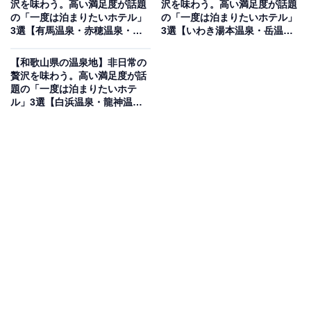
沢を味わう。高い満足度が話題
沢を味わう。高い満足度が話題
「嬉野温泉 宿屋うちろじ」は、伝統的な和の趣と現代的
の「一度は泊まりたいホテル」
の「一度は泊まりたいホテル」
3選【有馬温泉・赤穂温泉・城
3選【いわき湯本温泉・岳温
なデザインが調和した隠れ家のような宿です。日本三大
崎温泉】
泉】
美肌の湯に数えられる嬉野の湯を、源泉掛け流しの露天
【和歌山県の温泉地】非日常の
風呂付き客室や落ち着いた雰囲気の大浴場で存分に堪能
贅沢を味わう。高い満足度が話
題の「一度は泊まりたいホテ
できます。お食事は、佐賀の豊かな山海の幸を活かした
ル」3選【白浜温泉・龍神温
創作料理を楽しめるほか、隣接する「湯上がりサロン
泉】
Maison Bunpuku」などの施設も充実。静寂に包まれた
「うちろじ（裏路地）」のような空間で、上質なひとと
きを過ごせます。
楽天トラベルでホテルを見る