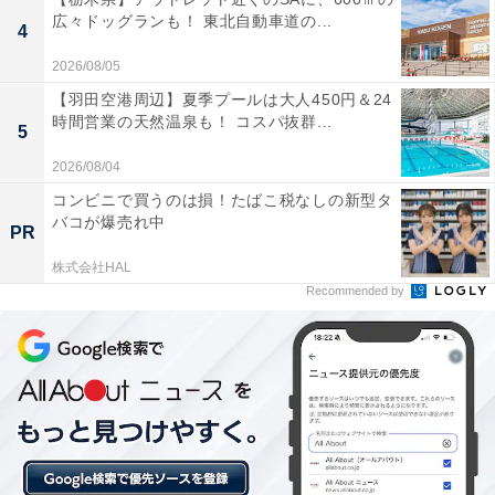
チェックイン：15:00
広々ドッグランも！ 東北自動車道の...
4
チェックアウト：10:00
※プランにより時間が異なる可能性があります
2026/08/05
【羽田空港周辺】夏季プールは大人450円＆24
あわせて読みたい
時間営業の天然温泉も！ コスパ抜群...
5
【嬉野温泉の人気ホテル】「嬉野温泉 宿屋う
2026/08/04
ちろじ」が選ばれる理由
コンビニで買うのは損！たばこ税なしの新型タ
バコが爆売れ中
PR
株式会社HAL
Recommended by