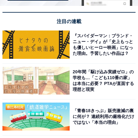
注目の連載
「佐賀牛の宿 光陽閣」は極上の佐賀牛と日本三大
『スパイダーマン：ブランド・
美肌の湯を堪能できる
ニュー・デイ』が「史上もっと
も優しいヒーロー映画」になっ
た理由。予習したい作品は？
20年間「駆け込み実績ゼロ」の
学校も…「こども110番の家」
は本当に必要？ PTAが直面する
理想と現実
「青春18きっぷ」販売激減の裏
に何が？ 連続利用の厳格化だけ
ではない「本当の理由」