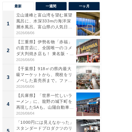
最新
一週間
一ヶ月
立山連峰と富山湾を望む展望
【兵庫
風呂に、水深333mの海洋深
ーメン
1
1
層水風呂。富山県の人気日
再現した
帰...
道...
2026/08/06
2026/08/0
【三重県】伊勢名物「赤福」
【三重
の直営店に、全国唯一のコメ
「鈴鹿天
2
2
ダ大判焼き店も！ 東名阪・
は100
伊...
2026/08/06
2026/08/0
【千葉県】918㎡の県内最大
ステラ
級マーケットから、廃校をリ
詰め放題
3
3
ノベした直売所まで。ファ
00円で「
ー...
2026/08/06
2026/08/0
【兵庫県】「世界一忙しいラ
「ミニオ
ーメン」に、龍野の城下町を
ッグ！ 
4
4
再現したSAも。山陽自動車
ど、夏限
道...
2026/08/04
2026/08/0
「1000円には見えなかった」
【埼玉
スタンダードプロダクツのリ
「行田天
5
5