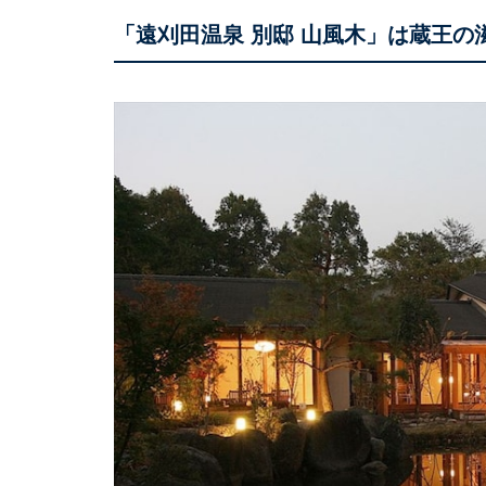
「遠刈田温泉 別邸 山風木」は蔵王