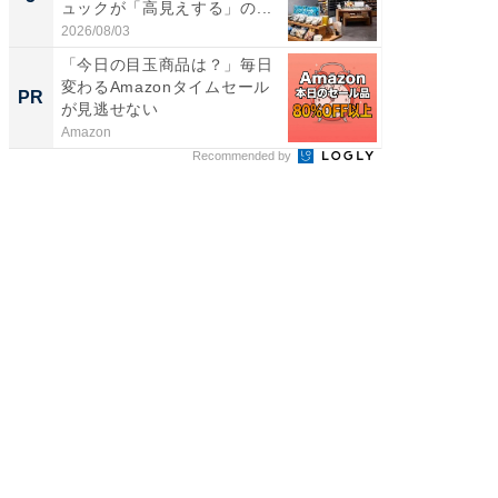
ュックが「高見えする」の...
は和の
が...
2026/08/03
2026/08/0
「今日の目玉商品は？」毎日
【毎日変
変わるAmazonタイムセール
ムセー
PR
PR
が見逃せない
Amazon
Amazon
Recommended by