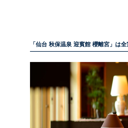
「仙台 秋保温泉 迎賓館 櫻離宮」は