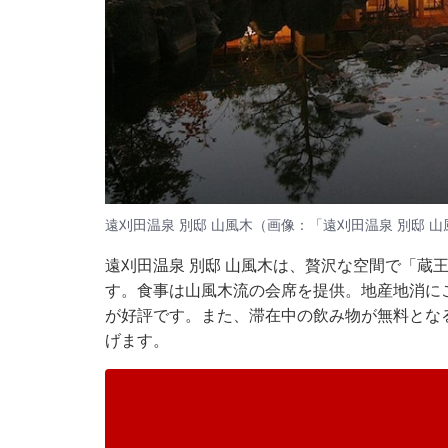
遠刈田温泉 別邸 山風木（画像：「遠刈田温泉 別邸 山
遠刈田温泉 別邸 山風木は、贅沢な空間で「蔵
す。食事は山風木流の会席を提供。地産地消に
が好評です。また、滞在中の飲み物が無料とな
げます。