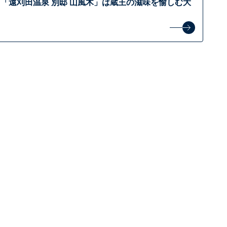
「遠刈田温泉 別邸 山風木」は蔵王の滋味を愉しむ大