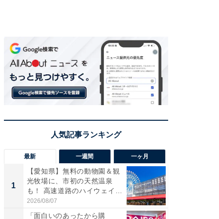
最新
一週間
一ヶ月
【愛知県】無料の動物園＆観
【兵庫
光牧場に、市初の天然温泉
ーメン
1
1
も！ 高速道路のハイウェイオ
再現した
ア...
道...
2026/08/07
2026/08/0
「面白いのあったから購
【三重