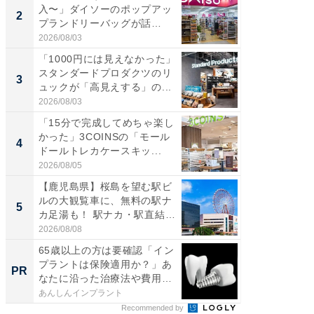
入〜」ダイソーのポップアッ
の直営
2
2
プランドリーバッグが話
ダ大判焼
題。“さま...
伊...
2026/08/03
2026/08/0
「1000円には見えなかった」
【千葉県
スタンダードプロダクツのリ
級マー
3
3
ュックが「高見えする」の...
ノベし
ー...
2026/08/03
2026/08/0
「15分で完成してめちゃ楽し
「100
かった」3COINSの「モール
スタン
4
4
ドールトレカケースキッ...
ュックが
2026/08/05
2026/08/0
【鹿児島県】桜島を望む駅ビ
立山連
ルの大観覧車に、無料の駅ナ
風呂に、
5
5
カ足湯も！ 駅ナカ・駅直結
層水風
ス...
帰...
2026/08/08
2026/08/0
65歳以上の方は要確認「イン
65歳以
プラントは保険適用か？」あ
プラン
PR
PR
なたに沿った治療法や費用
なたに
を...
を...
あんしんインプラント
あんしん
Recommended by