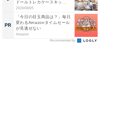
ドールトレカケースキッ...
層水風
帰...
2026/08/05
2026/08/0
「今日の目玉商品は？」毎日
GOETH
変わるAmazonタイムセール
を組み
PR
PR
が見逃せない
Amazon
FINCHI o
Recommended by