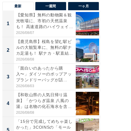
最新
一週間
一ヶ月
【愛知県】無料の動物園＆観
【兵庫
光牧場に、市初の天然温泉
ーメン
1
1
も！ 高速道路のハイウェイオ
再現した
ア...
道...
2026/08/07
2026/08/0
【鹿児島県】桜島を望む駅ビ
【三重
ルの大観覧車に、無料の駅ナ
の直営
2
2
カ足湯も！ 駅ナカ・駅直結
ダ大判焼
ス...
伊...
2026/08/08
2026/08/0
「面白いのあったから購
【千葉県
入〜」ダイソーのポップアッ
級マー
3
3
プランドリーバッグが話
ノベし
題。“さま...
ー...
2026/08/03
2026/08/0
【和歌山県の人気日帰り温
「100
泉】「かつらぎ温泉 八風の
スタン
4
4
湯」は名物の化石海水を含ん
ュックが
だ濃...
2026/08/08
2026/08/0
「15分で完成してめちゃ楽し
立山連
かった」3COINSの「モール
風呂に、
5
5