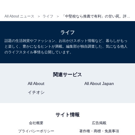
All About ニュース
ライフ
「中堅校なら推薦で有利」の甘い罠。評定4.2でも“推薦消滅”の衝撃…下位半分を切り捨てる学校の実態
1
2
ライフ
話題の生活雑貨やファッション、お出かけスポット情報など、暮らしがもっ
と楽しく、豊かになるヒントが満載。編集部が独自調査した、気になる他人
のライフスタイル事情も公開しています。
関連サービス
All About
All About Japan
イチオシ
サイト情報
会社概要
広告掲載
プライバシーポリシー
著作権・商標・免責事項