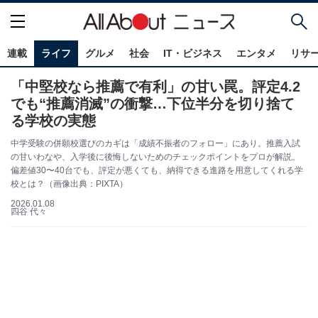
連載
ライフ
グルメ
社会
IT・ビジネス
エンタメ
リサ
「中堅校なら推薦で有利」の甘い罠。評定4.2
でも“推薦消滅”の衝撃…下位半分を切り捨て
る学校の実態
中学受験の併願校選びのカギは「成績不振者のフォロー」にあり。推薦入試
の甘いわなや、入学後に後悔しないためのチェックポイントをプロが解説。
偏差値30〜40台でも、評定が悪くても、納得できる進路を用意してくれる学
校とは？（画像出典：PIXTA）
2026.01.08
四谷 代々