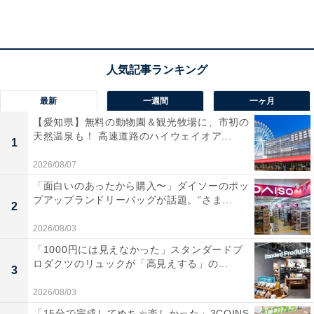
最新
一週間
一ヶ月
【愛知県】無料の動物園＆観光牧場に、市初の
天然温泉も！ 高速道路のハイウェイオア...
1
2026/08/07
「面白いのあったから購入〜」ダイソーのポッ
プアップランドリーバッグが話題。“さま...
2
2026/08/03
「1000円には見えなかった」スタンダードプ
「下位半分は切り捨て」中堅校でも起きる選別の
ロダクツのリュックが「高見えする」の...
3
実態
2026/08/03
中堅校は特進クラスとレギュラークラスを分けていて、
「15分で完成してめちゃ楽しかった」3COINS