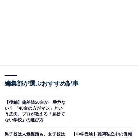
験しない。偏差値50の獨協中学校が残念だったら公立に
進学する」というのは昔の話で、今はみんなどこかの私
立に進学しようとします。
「推薦で有利」の甘いわなと、中堅校のリアル
さて、なぜ中学から私立に入れたいのかと言えば、やは
り「大学進学に有利だ」と思うからでしょう。
編集部が選ぶおすすめ記事
特に勉強が苦手な場合、公立中学に進学すれば、そのま
ま中堅高校に進学することになります。「それなら中学
から私立に通った方がいい」と判断する保護者もよく見
【後編】偏差値50台が一番危な
い？ 「40台の方がマシ」とい
られます。
う皮肉。プロが教える「見捨て
ない学校」の選び方
そういった中堅校では、推薦入試での大学進学を目指し
男子校は人気復活も、女子校は
【中学受験】難関私立中の併願
ます。