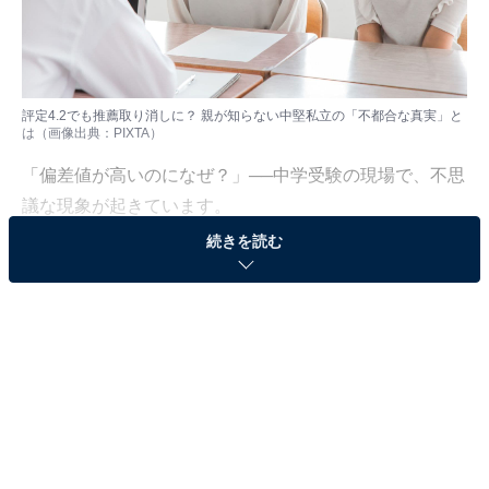
評定4.2でも推薦取り消しに？ 親が知らない中堅私立の「不都合な真実」と
は（画像出典：PIXTA）
「偏差値が高いのになぜ？」──中学受験の現場で、不思
議な現象が起きています。
続きを読む
ある受験生が本命校のかえつ有明中学校を受験したら、
同じ塾の生徒が声を掛けてきたそうです。その子は塾で
一番上のクラスにいて、御三家を受験したはずです。
「そんな偏差値の高い子が、なぜかえつ有明中学校を受
けるの!?」とお母さまも驚いていました。
今、御三家を受けるほどの学力がある受験生も偏差値40
台の学校を受験しています。「偏差値50以下の学校は受