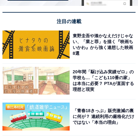
ば、それが合格実績になるからです。こういう学校は8
割の生徒を切り捨てていきます。
注目の連載
ただ、学校経営を考えると致し方ない面もあります。難
東野圭吾や湊かなえだけじゃな
い、「業と罪」を描く『映画ち
関校が成績下位8割を切り捨てるように、中堅校の中に
いかわ』から強く連想した映画
は評定平均値が低い生徒を見捨てることも少なくありま
8選
せん。
20年間「駆け込み実績ゼロ」の
学校も…「こども110番の家」
評定4.2でもアウト？ 突如として
は本当に必要？ PTAが直面する
次ページ
「推薦」が消滅した“まさかの理
理想と現実
由”
「青春18きっぷ」販売激減の裏
に何が？ 連続利用の厳格化だけ
ではない「本当の理由」