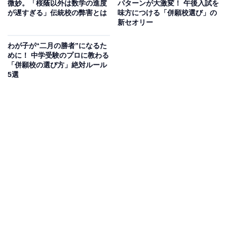
微妙。「桜蔭以外は数学の進度
パターンが大激変！ 午後入試を
が遅すぎる」伝統校の弊害とは
味方につける「併願校選び」の
新セオリー
そのため、「難関校より中堅校の方が評定平均値が取り
やすいから、推薦で有利になる」と考える保護者もいま
わが子が“二月の勝者”になるた
すが、これも難しいところです。
めに！ 中学受験のプロに教わる
「併願校の選び方」絶対ルール
5選
例えば、ある中堅校は「探究学習の成果を生かし、総合
型選抜で大学に行かせる」とアピールします。しかし、
その学校から総合型選抜で慶應義塾大学SFC（総合政策
学部・環境情報学部）に行けるのは、ごくわずかなエリ
ートだけです。
多くの生徒は、大東亜帝国（大東文化大学、東海大学、
亜細亜大学、帝京大学、国士舘大学）や桜美林大学など
の中堅大学に指定校推薦や総合型選抜で進学します。そ
して、こうした知名度のある大学に推薦で進学できるの
は、まだ「上澄み」なのです。