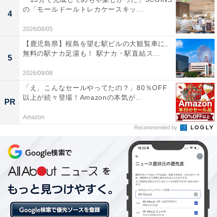
の「モールドールトレカケースキッ...
後者は「推薦で大学に行かせる」という方針のケースも
4
多いです。しかし、実際に推薦で大学に行けるのは半分
2026/08/05
ぐらい、ということも。特に男子校はその傾向がありま
【鹿児島県】桜島を望む駅ビルの大観覧車に、
無料の駅ナカ足湯も！ 駅ナカ・駅直結ス...
す。残り半分は評定平均値が低いので、推薦入試に出願
5
すらできません。
2026/08/08
「え、こんなセールやってたの？」80％OFF
加えて、一般選抜の対策を熱心にしているわけでもない
以上が続々登場！Amazonの本気が...
PR
ので学力も高くなく、一般選抜で希望する大学に行くの
Amazon
も困難です。
Recommended by
一方で、特進クラスの生徒たちは一般選抜向けの対策を
してきているため、まだ救いがあります。
難関校で「上位2割しか相手にしない」ケースは珍しく
ありません。なぜなら上位2割が東京大学含む旧帝大や
医学部、早稲田大学や慶應義塾大学に受かってくれれ