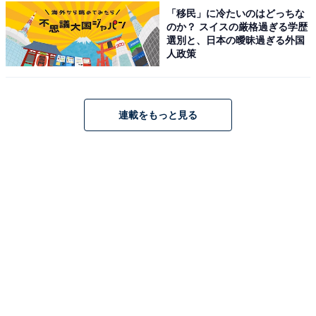
「移民」に冷たいのはどっちな
のか？ スイスの厳格過ぎる学歴
選別と、日本の曖昧過ぎる外国
人政策
連載をもっと見る
こちらもおすすめ
【前編】年収3000万夫婦が絶句「なぜ偏差値40
台を勧めるのか」。中受の死角「40台こそ受け
るべき」その理由