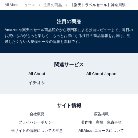
All About ニュース
注目の商品
【楽天トラベルセール】神奈川県「強羅温泉 自家源泉掛け流しの宿 強羅環翠楼」が今だけ特別価格に！ 2つの自家源泉を掛け流しで堪能できる温泉宿【5月21日】
注目の商品
Amazonや楽天のセール商品紹介から専門家による独自レビューまで、毎日の
お買いものがもっと楽しく、もっとお得になる注目の商品情報をお届け。見
逃したくない大規模セールの情報も満載です。
関連サービス
All About
All About Japan
イチオシ
サイト情報
会社概要
広告掲載
プライバシーポリシー
著作権・商標・免責事項
当サイトの情報についての注意
All About ニュースについて