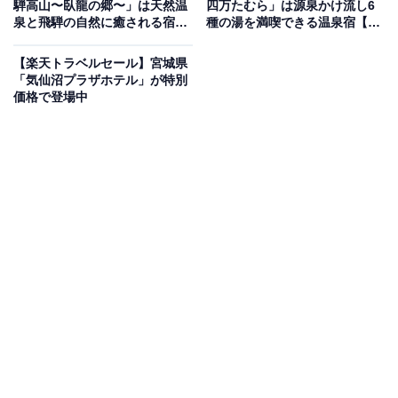
騨高山〜臥龍の郷〜」は天然温
四万たむら」は源泉かけ流し6
泉と飛騨の自然に癒される宿
種の湯を満喫できる温泉宿【5
【5月21日】
月20日】
楽天トラベルでホテルを見る
【楽天トラベルセール】宮城県
「気仙沼プラザホテル」が特別
価格で登場中
この宿泊施設のおすすめポイントは？
強羅温泉にある「強羅環翠楼」は、2つの自家源泉を掛
け流しで堪能できる温泉宿。鮮度と品質にこだわった魚
介中心の料理を、一品ずつ絶妙な頃合いで味わえる細や
かな配膳が魅力です。木造建築ならではの心地よい空気
が漂う客室は、すべて造りが異なる個性豊かな14室から
選べます。
宿泊者からは「とにかく食事がおいしい。夕、朝食共に