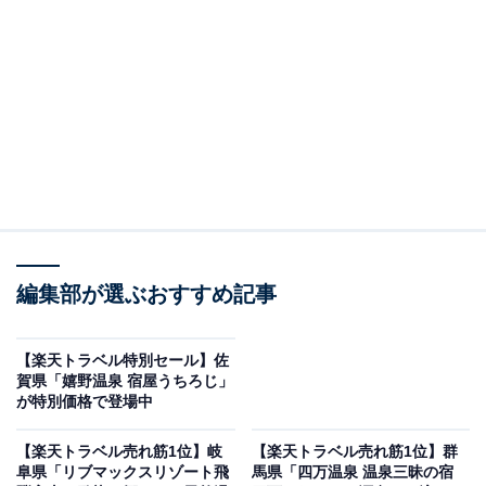
編集部が選ぶおすすめ記事
強羅温泉 自家源泉掛け流しの宿 強羅環翠楼（画像出典：楽天トラベル）
【楽天トラベル特別セール】佐
「強羅温泉 自家源泉掛け流しの宿 強羅環翠楼」は現在特
賀県「嬉野温泉 宿屋うちろじ」
別価格で宿泊可能です。
が特別価格で登場中
【楽天トラベル売れ筋1位】岐
【楽天トラベル売れ筋1位】群
阜県「リブマックスリゾート飛
馬県「四万温泉 温泉三昧の宿