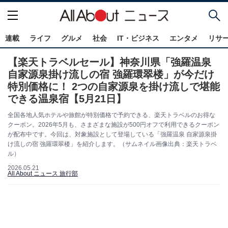
連載
ライフ
グルメ
社会
IT・ビジネス
エンタメ
リサ
【楽天トラベルセール】神奈川県「強羅温泉
自家源泉掛け流しの宿 強羅環翠楼」が今だけ
特別価格に！ 2つの自家源泉を掛け流しで堪能
できる温泉宿【5月21日】
全国各地人気ホテルや旅館が特別価格で予約できる、楽天トラベルのお得な
クーポン。2026年5月も、さまざまな施設が500円オフで利用できるクーポン
が配布中です。今回は、対象施設として登場している「強羅温泉 自家源泉掛
け流しの宿 強羅環翠楼」を紹介します。（サムネイル画像出典：楽天トラベ
ル）
2026.05.21
All About ニュース 旅行部