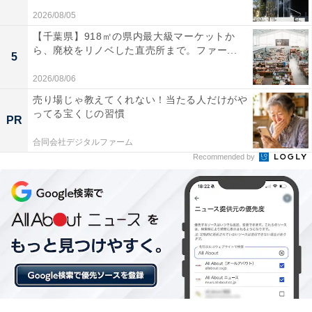
2026/08/05
【千葉県】918㎡の県内最大級マーケットか
ら、廃校をリノベした直売所まで。ファー...
5
2026/08/06
売り場じゃ教えてくれない！当たる人だけがや
ってる宝くじの習慣
PR
楽天トラベルの「クーポン祭」とは？
合同会社デジタルファーム
Recommended by
楽天トラベル
では、定期的に「クーポン祭」を開催。人
気の宿やホテルを対象に、宿泊予約で使えるお得な割引
クーポンを配布します。
クーポンは、国内宿泊や海外ツアー、レンタカーなど、
さまざまな旅行商品で利用可能。複数のクーポンを組み
合わせて、さらに割引率をアップできる場合もありま
す。賢く旅の計画を立てて、お得に旅行を楽しみましょ