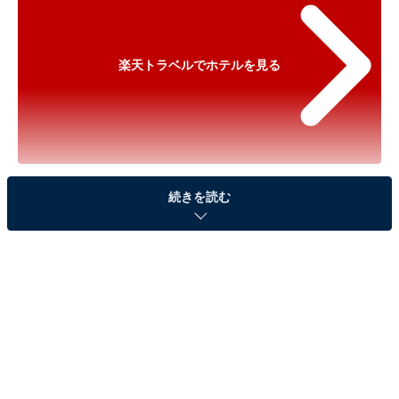
楽天トラベルでホテルを見る
※以下のセール情報は2026年5月21日10時現在のもので
続きを読む
す。料金の変更、満室の場合もあります。
※本記事で紹介している商品の購入やサービスの利用により、売上の一部が
オールアバウトに還元されることがあります。
「強羅温泉 自家源泉掛け流しの宿 強羅環翠楼」が
500円オフで登場！