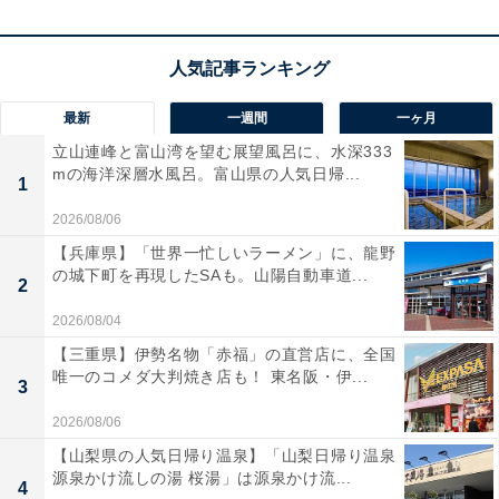
厳選された食材を使い、味付けも絶妙」「露天風呂では
ないものの部屋についていた源泉掛け流しの温泉はとて
も良かったです」という声があがっています。木造建築
最新
一週間
一ヶ月
の情緒を感じながら上質な温泉を満喫したい人や、こだ
わりの料理を心ゆくまで堪能したい人におすすめの宿で
立山連峰と富山湾を望む展望風呂に、水深333
mの海洋深層水風呂。富山県の人気日帰...
す。
1
2026/08/06
あわせて読みたい
【兵庫県】「世界一忙しいラーメン」に、龍野
【岳温泉の人気ホテル】「岳温泉 お宿 花か
の城下町を再現したSAも。山陽自動車道...
2
んざし」は大正ロマン漂う趣ある空間が魅力
2026/08/04
【三重県】伊勢名物「赤福」の直営店に、全国
唯一のコメダ大判焼き店も！ 東名阪・伊...
3
2026/08/06
【山梨県の人気日帰り温泉】「山梨日帰り温泉
源泉かけ流しの湯 桜湯」は源泉かけ流...
4