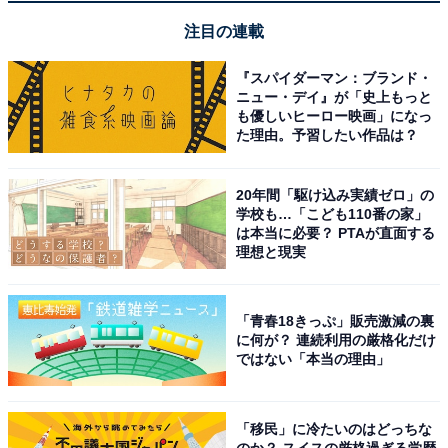
う。
注目の連載
『スパイダーマン：ブランド・
ニュー・デイ』が「史上もっと
も優しいヒーロー映画」になっ
た理由。予習したい作品は？
楽天トラベルでクーポン祭を見る
20年間「駆け込み実績ゼロ」の
学校も…「こども110番の家」
は本当に必要？ PTAが直面する
理想と現実
※掲載されている情報は記事公開時のものです。あらか
じめご了承ください。また、記事中の宿泊プランを予約
「青春18きっぷ」販売激減の裏
すると、売上の一部がオールアバウトに還元されること
に何が？ 連続利用の厳格化だけ
ではない「本当の理由」
があります。
「移民」に冷たいのはどっちな
この記事の執筆者：
All About ニュース 旅行
のか？ スイスの厳格過ぎる学歴