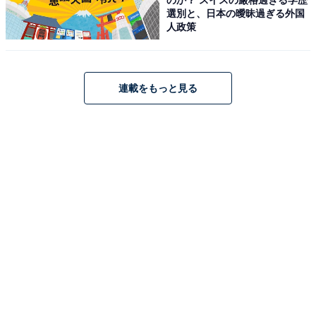
部
選別と、日本の曖昧過ぎる外国
人政策
全国の人気ホテルから今泊まりたい宿を厳選してご紹介。日々更新
される売れ筋ランキングや、見逃せないセール・キャンペーン情報
など、お得に旅を楽しむための秘けつが満載です。さらに、ここで
...続きを読む
しか読めない独自コンテンツも充実。編集部員による宿泊レビュー
連載をもっと見る
では、公式Webサイトだけでは分からないリアルな様子を紹介しま
あわせて読みたい
す。
【岳温泉の人気ホテル】「岳温泉 お宿 花か
んざし」は大正ロマン漂う趣ある空間が魅力
こちらもおすすめ
【楽天トラベル売れ筋1位】群馬県「草津温泉
大東舘」が選ばれる理由