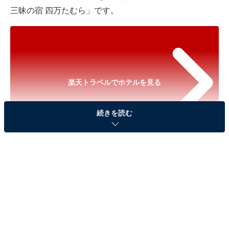
三昧の宿 四万たむら」です。
楽天トラベルでホテルを見る
続きを読む
※以下のセール情報は2026年5月20日21時現在のもので
す。料金の変更、満室の場合もあります。
※本記事で紹介している商品の購入やサービスの利用により、売上の一部が
オールアバウトに還元されることがあります。
「四万温泉 温泉三昧の宿 四万たむら」は毎分