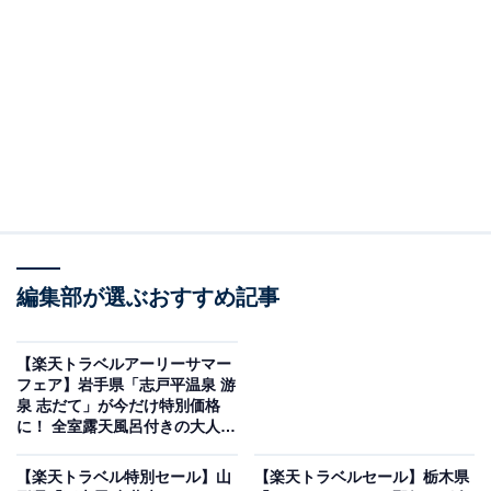
1600リットルもの湯が湧き出る北関東屈指の温泉
宿
編集部が選ぶおすすめ記事
【楽天トラベルアーリーサマー
フェア】岩手県「志戸平温泉 游
泉 志だて」が今だけ特別価格
に！ 全室露天風呂付きの大人の
隠れ家【5月20日】
四万温泉 温泉三昧の宿 四万たむら（画像出典：楽天トラベル）
【楽天トラベル特別セール】山
【楽天トラベルセール】栃木県