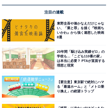
イント還元率もアップします。
注目の連載
さらに、キャンペーン対象施設の中には、期間限定のス
ペシャルプランや豪華特典が付く場合もあります。旅行
東野圭吾や湊かなえだけじゃな
をお得に楽しみたい方は、ぜひこの機会を活用しましょ
い、「業と罪」を描く『映画ち
いかわ』から強く連想した映画
う。
8選
20年間「駆け込み実績ゼロ」の
学校も…「こども110番の家」
は本当に必要？ PTAが直面する
楽天トラベルでキャンペーンを見る
理想と現実
【要注意】東京駅で絶対にハマ
る「最遠ホーム」と「メトロ乗
り換え」の絶望トラップ
※掲載されている情報は記事公開時のものです。あらか
じめご了承ください。また、記事中の宿泊プランを予約
すると、売上の一部がオールアバウトに還元されること
「移民」に冷たいのはどっちな