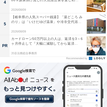
00％源泉掛け流しの天然混合泉を楽しめ...
4
2026/08/09
【岐阜県の人気スーパー銭湯】「湯どころ み
のり」は「いけだゆげ温泉」や冷冷交代浴...
5
2026/08/09
カードローン50万円以上の人は、返済を3～6
ヶ月停止して『大幅に減額してから返済...
PR
渋谷法務総合事務所
Recommended by
楽天トラベルの「5と0のつく日」キャンペーンと
は？
楽天トラベル
では、毎月5日・10日・15日・20日・25
日・30日に特別キャンペーンを実施。対象日にエントリ
ー＆予約をすると、宿泊料金が特別価格になるほか、ポ