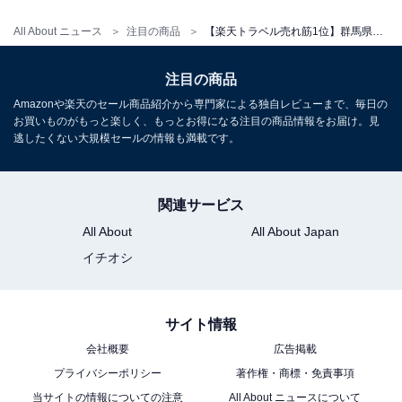
All About ニュース
注目の商品
【楽天トラベル売れ筋1位】群馬県「四万温泉 温泉三昧の宿 四万たむら」は源泉かけ流し6種の湯を満喫できる温泉宿【5月20日】
注目の商品
Amazonや楽天のセール商品紹介から専門家による独自レビューまで、毎日の
お買いものがもっと楽しく、もっとお得になる注目の商品情報をお届け。見
逃したくない大規模セールの情報も満載です。
関連サービス
All About
All About Japan
イチオシ
サイト情報
会社概要
広告掲載
プライバシーポリシー
著作権・商標・免責事項
当サイトの情報についての注意
All About ニュースについて