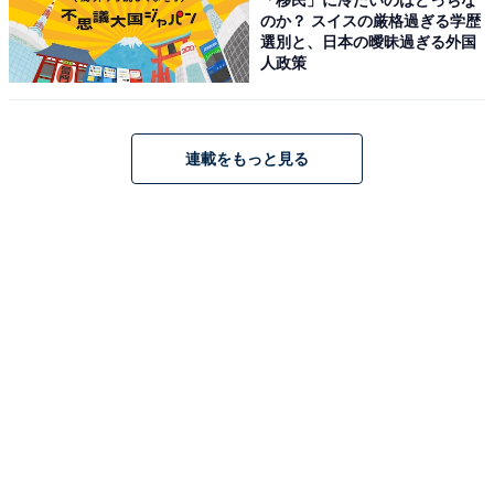
のか？ スイスの厳格過ぎる学歴
があります。
選別と、日本の曖昧過ぎる外国
人政策
この記事の執筆者：
All About ニュース 旅行
部
連載をもっと見る
全国の人気ホテルから今泊まりたい宿を厳選してご紹介。日々更新
される売れ筋ランキングや、見逃せないセール・キャンペーン情報
など、お得に旅を楽しむための秘けつが満載です。さらに、ここで
...続きを読む
しか読めない独自コンテンツも充実。編集部員による宿泊レビュー
では、公式Webサイトだけでは分からないリアルな様子を紹介しま
す。
こちらもおすすめ
【楽天トラベルセール】宮城県「気仙沼プラザ
ホテル」が特別価格で登場中