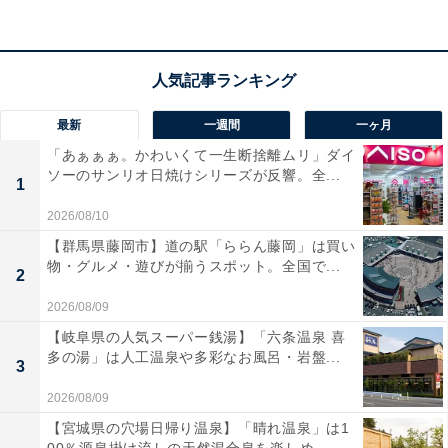
宿。露天風呂「森のこだま」をはじめ、趣の異なる6種
類の浴場で贅沢な温泉三昧を体験できます。食事は四万
の恵みを大事にしながら、お客さまの好みや体調まで考
えて仕立てる本格懐石料理。せせらぎの水音が心地よ
い、歴史と伝統を残す3つの趣の違う館で極上の休息を
最新
一週間
一ヶ月
叶えます。
「あぁぁぁ。かわいくて一生断捨離ムリ」ダイ
ソーのサンリオ日焼けシリーズが反響。全...
1
宿泊者からは「立派なお風呂も、源泉掛け流しのお湯の
2026/08/10
泉質もとても良かったです」「清潔なお宿で食事も美味
【群馬県藤岡市】道の駅「ららん藤岡」は買い
しく、温泉の風呂付の部屋でしたが何回も入りまし
物・グルメ・遊びが揃うスポット。全国で...
2
た！」という声があがっています。豊富な湯量の温泉を
心ゆくまで巡りたい人や、自然に囲まれた歴史ある空間
2026/08/09
で本格的な懐石料理を味わいたい人におすすめの宿で
【岐阜県の人気スーパー銭湯】「六条温泉 喜
多の湯」は人工温泉や多彩なお風呂・岩盤...
す。
3
2026/08/09
【宮城県の穴場日帰り温泉】「晴れ温泉」は1