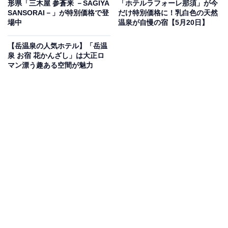
形県「三木屋 参蒼来 －SAGIYA
「ホテルラフォーレ那須」が今
「四万温泉の50～11室のホテル・旅館」で1位を獲得し
SANSORAI－」が特別価格で登
だけ特別価格に！乳白色の天然
ているのは、「四万温泉 温泉三昧の宿 四万たむら」で
場中
温泉が自慢の宿【5月20日】
す。
【岳温泉の人気ホテル】「岳温
泉 お宿 花かんざし」は大正ロ
マン漂う趣ある空間が魅力
楽天トラベルでホテルを見る
この宿泊施設のおすすめポイントは？
「四万温泉 温泉三昧の宿 四万たむら」は、6つの源泉か
ら毎分1600リットルもの湯が湧き出る北関東屈指の温泉