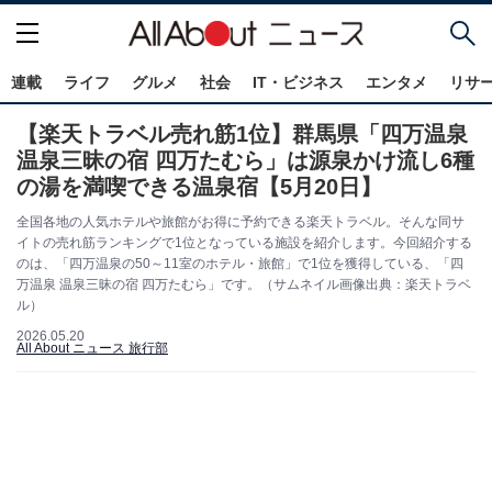
連載
ライフ
グルメ
社会
IT・ビジネス
エンタメ
リサ
【楽天トラベル売れ筋1位】群馬県「四万温泉
温泉三昧の宿 四万たむら」は源泉かけ流し6種
の湯を満喫できる温泉宿【5月20日】
全国各地の人気ホテルや旅館がお得に予約できる楽天トラベル。そんな同サ
イトの売れ筋ランキングで1位となっている施設を紹介します。今回紹介する
のは、「四万温泉の50～11室のホテル・旅館」で1位を獲得している、「四
万温泉 温泉三昧の宿 四万たむら」です。（サムネイル画像出典：楽天トラベ
ル）
2026.05.20
All About ニュース 旅行部