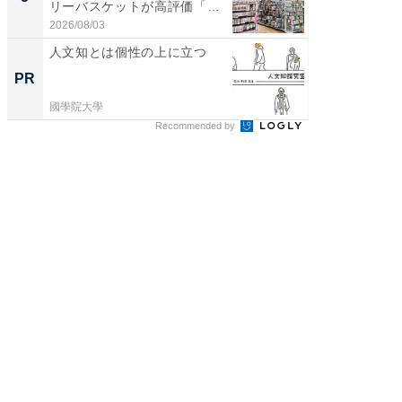
リーバスケットが高評価「使
は和の
わ...
が...
2026/08/03
2026/08/0
人文知とは個性の上に立つ
アクセ
「知識
PR
PR
する視
國學院大學
アクセン
Recommended by