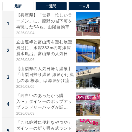
最新
一週間
一ヶ月
【兵庫県】「世界一忙しいラ
【兵庫
ーメン」に、龍野の城下町を
ーメン
1
1
再現したSAも。山陽自動車
再現した
道...
道...
2026/08/04
2026/08/0
立山連峰と富山湾を望む展望
【三重
風呂に、水深333mの海洋深
「鈴鹿天
2
2
層水風呂。富山県の人気日
は100
帰...
2026/08/06
2026/08/0
【山梨県の人気日帰り温泉】
ステラ
「山梨日帰り温泉 源泉かけ流
詰め放題
3
3
しの湯 桜湯」は源泉かけ流...
00円で「
2026/08/05
2026/08/0
「面白いのあったから購
「ミニオ
入〜」ダイソーのポップアッ
ッグ！ 
4
4
プランドリーバッグが話
ど、夏限
題。“さま...
2026/08/03
2026/08/0
「これ絶対に便利なやつや」
【埼玉
ダイソーの折り畳み式ランド
「行田天
5
5