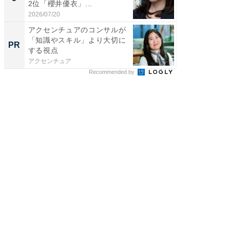
2位「櫻井優衣」...
ンキング
2026/07/20
2026/08/0
アクセンチュアのコンサルが
楽しさ
「知識やスキル」より大切に
セコで避
PR
PR
する視点
ティビ
東...
アクセンチュア
東急不動
Recommended by