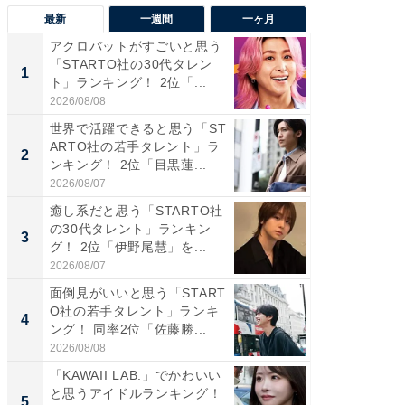
最新
一週間
一ヶ月
アクロバットがすごいと思う
癒し系だ
「STARTO社の30代タレン
の若手
1
1
ト」ランキング！ 2位「...
グ！ 2
2026/08/08
2026/08/0
世界で活躍できると思う「ST
癒し系だ
ARTO社の若手タレント」ラ
の30代
2
2
ンキング！ 2位「目黒蓮...
グ！ 2
2026/08/07
2026/08/0
癒し系だと思う「STARTO社
「パフ
の30代タレント」ランキン
思うST
3
3
グ！ 2位「伊野尾慧」を...
ンキング
2026/08/07
2026/08/0
面倒見がいいと思う「START
ギャップ
O社の若手タレント」ランキ
RTO社
4
4
ング！ 同率2位「佐藤勝...
キング！
2026/08/08
2026/08/0
「KAWAII LAB.」でかわいい
世界で活
と思うアイドルランキング！
ARTO
5
5