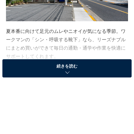
夏本番に向けて足元のムレやニオイが気になる季節。ワ
ークマンの「シン・呼吸する靴下」なら、リーズナブル
にまとめ買いができて毎日の通勤・通学や作業を快適に
サポートしてくれます。
続きを読む
この記事の執筆者：
All About ニュース編集
部
「All About ニュース」は、ネットの話題から世の中の動きまで、暮
らしの中にあふれる「なぜ？」「どうして？」を分かりやすく伝え
るAll About発のニュースメディアです。お金や仕事、恋愛、ITに関
...続きを読む
する疑問に対して専門家が分かりやすく回答するほか、エンタメ情
報やSNSで話題のトピックスを紹介しています。
夏の強い味方！「シン・呼吸する靴下」シリーズ