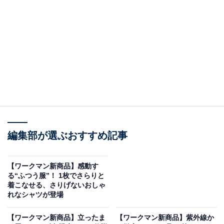
ワークマンのデイリーブランド「DAYS（デイズ）」か
ら登場した、高機能でお得なソックスをご紹介します。
シン・呼吸する靴下メッシュ先丸3足組（790円）
編集部が選ぶおすすめ記事
【ワークマン新商品】感動す
る“ふつう服”！ 1枚でさらりと
着こなせる、さりげないおしゃ
れなシャツが登場
【ワークマン新商品】立ったま
【ワークマン新商品】紫外線か