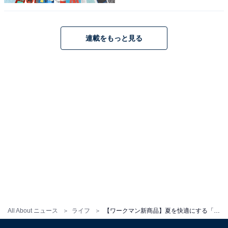
連載をもっと見る
こちらもおすすめ
【ワークマン新商品】猛暑を乗り切る！ マイナ
ス10度を達成した最強の「氷撃冷感インナー」
3選
All About ニュース
ライフ
【ワークマン新商品】夏を快適にする「シン・呼吸する靴下」が登場！ ムレ対策におすすめのソックス2選