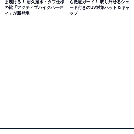
ま履ける！ 耐久撥水・タフ仕様
ら徹底ガード！ 取り外せるシェ
の靴「アクティブハイクハーデ
ード付きのUV対策ハット＆キャ
ィ」が新登場
ップ
シン・呼吸する靴下メッシュ先丸3足組（790円）（画像出典：
ワークマン公式Webサイト
）
暑い季節に最適なメッシュ仕様の先丸ソックスです。ム
レを軽減する吸放湿性と、汗をかいても安心な消臭機能
を兼ね備えています。洗い替えに便利な3足組で、素材
にはキュプラやレーヨンなどが使用されています。