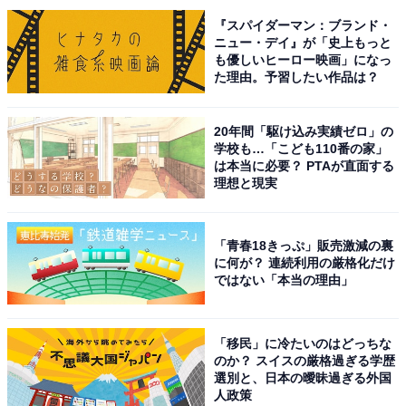
す。メッシュタイプ同様に吸放湿性と消臭機能を備えて
『スパイダーマン：ブランド・
ニュー・デイ』が「史上もっと
おり、足元の不快なムレやニオイをしっかりと軽減しま
も優しいヒーロー映画」になっ
す。白や黒、アソートなどカラー展開も豊富です。
た理由。予習したい作品は？
※画像はイメージです
20年間「駆け込み実績ゼロ」の
学校も…「こども110番の家」
※店舗によって取り扱いのない場合があります
は本当に必要？ PTAが直面する
理想と現実
ワークマン公式SNSが紹介する商
次ページ
品も見る！
「青春18きっぷ」販売激減の裏
に何が？ 連続利用の厳格化だけ
ではない「本当の理由」
「移民」に冷たいのはどっちな
のか？ スイスの厳格過ぎる学歴
選別と、日本の曖昧過ぎる外国
人政策