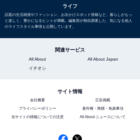
1
2
ライフ
話題の生活雑貨やファッション、お出かけスポット情報など、暮らしがもっ
と楽しく、豊かになるヒントが満載。編集部が独自調査した、気になる他人
のライフスタイル事情も公開しています。
関連サービス
All About
All About Japan
イチオシ
サイト情報
会社概要
広告掲載
プライバシーポリシー
著作権・商標・免責事項
当サイトの情報についての注意
All About ニュースについて