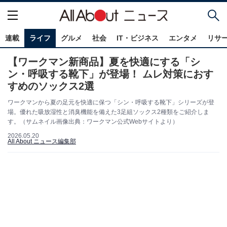
連載
ライフ
グルメ
社会
IT・ビジネス
エンタメ
リサ
【ワークマン新商品】夏を快適にする「シ
ン・呼吸する靴下」が登場！ ムレ対策におす
すめのソックス2選
ワークマンから夏の足元を快適に保つ「シン・呼吸する靴下」シリーズが登
場。優れた吸放湿性と消臭機能を備えた3足組ソックス2種類をご紹介しま
す。（サムネイル画像出典：ワークマン公式Webサイトより）
2026.05.20
All About ニュース編集部