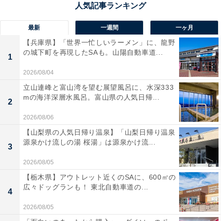
最新
一週間
一ヶ月
【兵庫県】「世界一忙しいラーメン」に、龍野
の城下町を再現したSAも。山陽自動車道...
1
2026/08/04
立山連峰と富山湾を望む展望風呂に、水深333
mの海洋深層水風呂。富山県の人気日帰...
2
定番のレギュラータイプもラインナップ
2026/08/06
【山梨県の人気日帰り温泉】「山梨日帰り温泉
コーディネートや好みに合わせて選べるレギュラー丈も
源泉かけ流しの湯 桜湯」は源泉かけ流...
3
用意されています。
2026/08/05
シン・呼吸する靴下レギュラー先丸3足組（790円）
【栃木県】アウトレット近くのSAに、600㎡の
広々ドッグランも！ 東北自動車道の...
4
2026/08/05