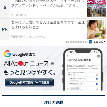
「面白いのあったから購入〜」ダイソーのポッ
プアップランドリーバッグが話題。“さま...
5
2026/08/03
玄関に〇〇置いてる人は金運落ちてます…金運
を上げる方法とは
PR
合同会社デジタルファーム
Recommended by
シン・呼吸する靴下レギュラー先丸3足組（790円）（画像出典：
ワークマン公式Webサイト
）
注目の連載
日常使いにぴったりなレギュラー丈の先丸ソックスで