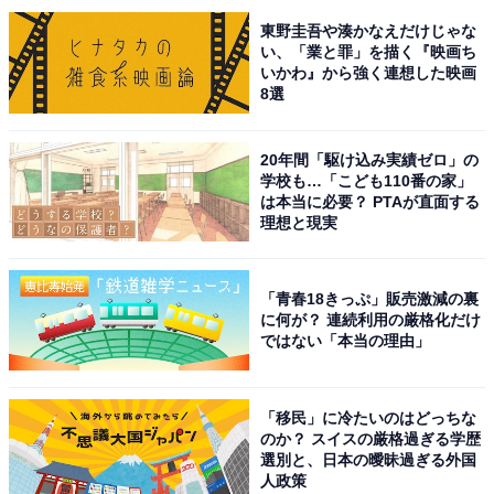
東野圭吾や湊かなえだけじゃな
い、「業と罪」を描く『映画ち
いかわ』から強く連想した映画
8選
氷撃冷感インナースリーブレスVネック（790円）（画像出典：
ワークマン公式Webサイト
）
20年間「駆け込み実績ゼロ」の
腕まわりがもたつかず、大きな動きでも突っ張りにくい
学校も…「こども110番の家」
スリーブレス仕様です。さらに、ワイシャツのボタンを
は本当に必要？ PTAが直面する
理想と現実
外してもインナーが見えにくい計算された深さのVネッ
クを採用しているため、毎日のビジネススタイルにもス
マートに取り入れられます。
「青春18きっぷ」販売激減の裏
に何が？ 連続利用の厳格化だけ
ではない「本当の理由」
氷撃冷感インナー半袖Vネック（790円）
「移民」に冷たいのはどっちな
のか？ スイスの厳格過ぎる学歴
選別と、日本の曖昧過ぎる外国
人政策