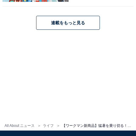
連載をもっと見る
氷撃冷感インナー半袖Vネック（790円）（画像出典：
ワークマン公式Webサイト
）
All About ニュース
ライフ
【ワークマン新商品】猛暑を乗り切る！ マイナス10度を達成した最強の「氷撃冷感インナー」3選
半袖の安心感と、首元がすっきりと開いたVネックの利