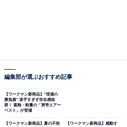
触った瞬間に冷たさを感じる「接触冷感」だけでなく、
汗をかくたびに気化冷却効果を発揮する「持続冷感」を
備え、驚異のマイナス10度を達成したクーリングアンダ
ーウエアです。
氷撃冷感インナー半袖クルーネック（790円）
編集部が選ぶおすすめ記事
【ワークマン新商品】“現場の
勝負服” 派手すぎず存在感抜
群！ 遮熱・軽量の「寅壱エアー
ベスト」が登場
【ワークマン新商品】夏の不快
【ワークマン新商品】感動す