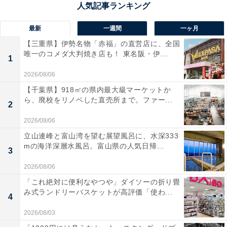
最新
一週間
一ヶ月
【三重県】伊勢名物「赤福」の直営店に、全国
唯一のコメダ大判焼き店も！ 東名阪・伊...
1
2026/08/06
【千葉県】918㎡の県内最大級マーケットか
ら、廃校をリノベした直売所まで。ファー...
2
2026/08/06
立山連峰と富山湾を望む展望風呂に、水深333
mの海洋深層水風呂。富山県の人気日帰...
3
2026/08/06
ビジネスや重ね着に最適なVネック＆スリーブレス
「これ絶対に便利なやつや」ダイソーの折り畳
み式ランドリーバスケットが高評価「使わ...
4
日常のさまざまな服装に合わせて選べるよう、異なるカ
ッティングのモデルもラインナップされています。
2026/08/03