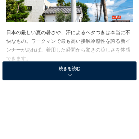
日本の厳しい夏の暑さや、汗によるベタつきは本当に不
快なもの。ワークマンで最も高い接触冷感性を誇る新イ
ンナーがあれば、着用した瞬間から驚きの涼しさを体感
できます。
続きを読む
この記事の執筆者：
All About ニュース編集
部
「All About ニュース」は、ネットの話題から世の中の動きまで、暮
らしの中にあふれる「なぜ？」「どうして？」を分かりやすく伝え
るAll About発のニュースメディアです。お金や仕事、恋愛、ITに関
...続きを読む
する疑問に対して専門家が分かりやすく回答するほか、エンタメ情
報やSNSで話題のトピックスを紹介しています。
猛暑と戦う！ 2つの冷感テクノロジー