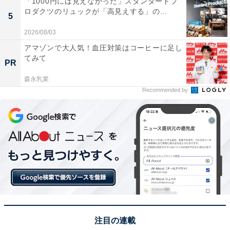
「1000円には見えなかった」スタンダードプ
氷撃冷感インナースリーブレスVネック（790円）
ロダクツのリュックが「高見えする」の...
5
2026/08/03
アマゾンで大人気！血圧対策はコーヒーに足し
てみて
PR
森永乳業
Recommended by
注目の連載