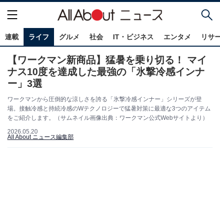
連載
ライフ
グルメ
社会
IT・ビジネス
エンタメ
リサ
【ワークマン新商品】猛暑を乗り切る！ マイ
ナス10度を達成した最強の「氷撃冷感インナ
ー」3選
ワークマンから圧倒的な涼しさを誇る「氷撃冷感インナー」シリーズが登
場。接触冷感と持続冷感のWテクノロジーで猛暑対策に最適な3つのアイテム
をご紹介します。（サムネイル画像出典：ワークマン公式Webサイトより）
2026.05.20
All About ニュース編集部