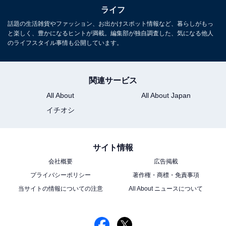
便性を兼ね備えた1着です。こちらも「シロ」「コン」
ライフ
「ブラック」と使い勝手の良い3色が用意されており、
話題の生活雑貨やファッション、お出かけスポット情報など、暮らしがもっ
と楽しく、豊かになるヒントが満載。編集部が独自調査した、気になる他人
圧倒的な冷感スペックを維持しながらも790円というお
のライフスタイル事情も公開しています。
財布に優しい価格が魅力です。
※画像はイメージです
関連サービス
※店舗によって取り扱いのない場合があります
All About
All About Japan
イチオシ
ワークマン公式SNSが紹介する商
次ページ
品も見る！
サイト情報
会社概要
広告掲載
プライバシーポリシー
著作権・商標・免責事項
当サイトの情報についての注意
All About ニュースについて