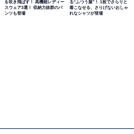
を吹き飛ばす！ 高機能レディー
る“ふつう服”！ 1枚でさらりと
スウェア3選！ 収納力抜群のパ
着こなせる、さりげないおしゃ
ンツも登場
れなシャツが登場
氷撃冷感インナー半袖クルーネック（790円）（画像出典：
ワークマン公式Webサイト
）
首元をしっかりとカバーする定番のクルーネック（丸
首）タイプです。着た方が涼しいと感じられるほどの高
い冷却性能を持ち、普段着としてはもちろん、ジョギン
グやジムでのトレーニング、現場作業などあらゆるアク
ティブシーンを快適にサポートします。