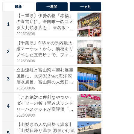
最新
一週間
一ヶ月
【三重県】伊勢名物「赤福」
【兵庫
の直営店に、全国唯一のコメ
ーメン
1
1
ダ大判焼き店も！ 東名阪・
再現した
伊...
道...
2026/08/06
2026/08/0
【千葉県】918㎡の県内最大
【三重
級マーケットから、廃校をリ
「鈴鹿天
2
2
ノベした直売所まで。ファ
は100
ー...
2026/08/06
2026/08/0
立山連峰と富山湾を望む展望
「ミニオ
風呂に、水深333mの海洋深
ッグ！ 
3
3
層水風呂。富山県の人気日
ど、夏限
帰...
2026/08/06
2026/08/0
「これ絶対に便利なやつや」
【埼玉
ダイソーの折り畳み式ランド
「行田天
4
4
リーバスケットが高評価「使
は和の
わ...
が...
2026/08/03
2026/08/0
【山梨県の人気日帰り温泉】
【石川
「山梨日帰り温泉 源泉かけ流
湯】「天
5
5