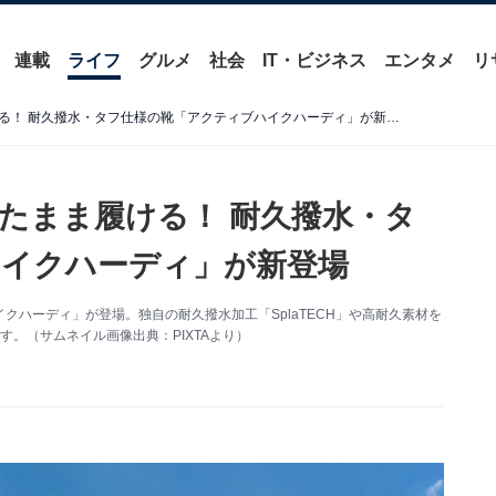
連載
ライフ
グルメ
社会
IT・ビジネス
エンタメ
リ
【ワークマン新商品】立ったまま履ける！ 耐久撥水・タフ仕様の靴「アクティブハイクハーディ」が新登場
たまま履ける！ 耐久撥水・タ
イクハーディ」が新登場
ハーディ」が登場。独自の耐久撥水加工「SplaTECH」や高耐久素材を
。（サムネイル画像出典：PIXTAより）