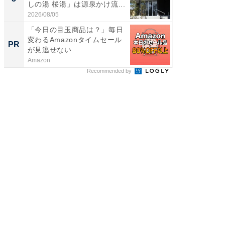
しの湯 桜湯」は源泉かけ流...
賀ゆめ
お...
2026/08/05
2026/08/0
「今日の目玉商品は？」毎日
「今日
変わるAmazonタイムセール
変わるA
PR
PR
が見逃せない
が見逃
Amazon
Amazon
Recommended by