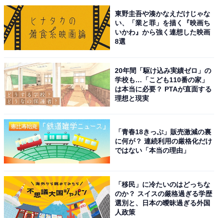
東野圭吾や湊かなえだけじゃな
い、「業と罪」を描く『映画ち
いかわ』から強く連想した映画
8選
20年間「駆け込み実績ゼロ」の
学校も…「こども110番の家」
は本当に必要？ PTAが直面する
理想と現実
「青春18きっぷ」販売激減の裏
に何が？ 連続利用の厳格化だけ
こちらもおすすめ
ではない「本当の理由」
【ワークマン新商品】見た目以上の収納力！ 街
歩きに超便利な「サコッシュ」が登場。ミニポ
ーチとしても◎
「移民」に冷たいのはどっちな
のか？ スイスの厳格過ぎる学歴
選別と、日本の曖昧過ぎる外国
人政策