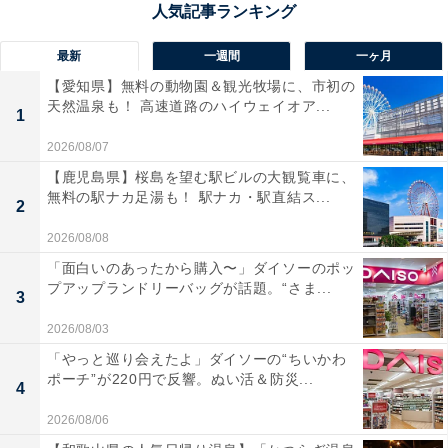
最新
一週間
一ヶ月
【愛知県】無料の動物園＆観光牧場に、市初の
天然温泉も！ 高速道路のハイウェイオア...
1
2026/08/07
【鹿児島県】桜島を望む駅ビルの大観覧車に、
無料の駅ナカ足湯も！ 駅ナカ・駅直結ス...
2
2026/08/08
「面白いのあったから購入〜」ダイソーのポッ
プアップランドリーバッグが話題。“さま...
3
装いに合わせて選べる豊富なカラーバリエーショ
2026/08/03
ン
「やっと巡り会えたよ」ダイソーの“ちいかわ
ポーチ”が220円で反響。ぬい活＆防災...
4
シンプルに着こなせる無地から、コーディネートのアク
2026/08/06
セントになるストライプ柄まで用意されています。定番