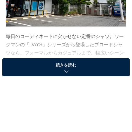
毎日のコーディネートに欠かせない定番のシャツ。ワー
クマンの「DAYS」シリーズから登場したブロードシャ
ツなら、フォーマルからカジュアルまで、幅広いシーン
で上品な着こなしをかなえてくれます。
続きを読む
この記事の執筆者：
All About ニュース編集
部
「All About ニュース」は、ネットの話題から世の中の動きまで、暮
らしの中にあふれる「なぜ？」「どうして？」を分かりやすく伝え
るAll About発のニュースメディアです。お金や仕事、恋愛、ITに関
...続きを読む
する疑問に対して専門家が分かりやすく回答するほか、エンタメ情
報やSNSで話題のトピックスを紹介しています。