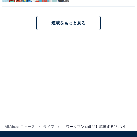
連載をもっと見る
1
2
All About ニュース
ライフ
【ワークマン新商品】感動する“ふつう服”！ 1枚でさらりと着こなせる、さりげないおしゃれなシャツが登場