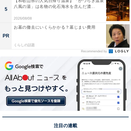
【和歌山県の人気日帰り温泉】「かつらぎ温泉
のホワイトをはじめ、洗練された印象のネイビーストラ
八風の湯」は名物の化石海水を含んだ濃...
5
イプ、そして新色として深みのあるブラウンストライプ
2026/08/08
やブラックストライプなどがラインナップ。
お墓の撤去にいくらかかる？墓じまい費用
ややゆとりのあるサイズ感のため、1枚で着るのはもち
PR
ろん、肌寒い季節の羽織りとしても重宝するディテール
くらしの話題
Recommended by
に仕上がっています。
※画像はイメージです
※店舗によって取り扱いのない場合があります
ワークマン公式SNSが紹介する商
次ページ
品も見る！
注目の連載