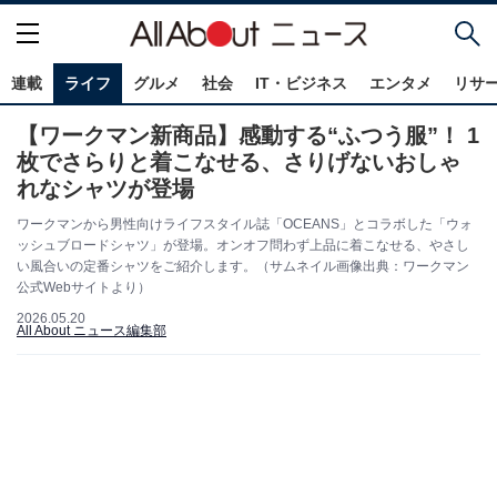
連載
ライフ
グルメ
社会
IT・ビジネス
エンタメ
リサ
【ワークマン新商品】感動する“ふつう服”！ 1
枚でさらりと着こなせる、さりげないおしゃ
れなシャツが登場
ワークマンから男性向けライフスタイル誌「OCEANS」とコラボした「ウォ
ッシュブロードシャツ」が登場。オンオフ問わず上品に着こなせる、やさし
い風合いの定番シャツをご紹介します。（サムネイル画像出典：ワークマン
公式Webサイトより）
2026.05.20
All About ニュース編集部