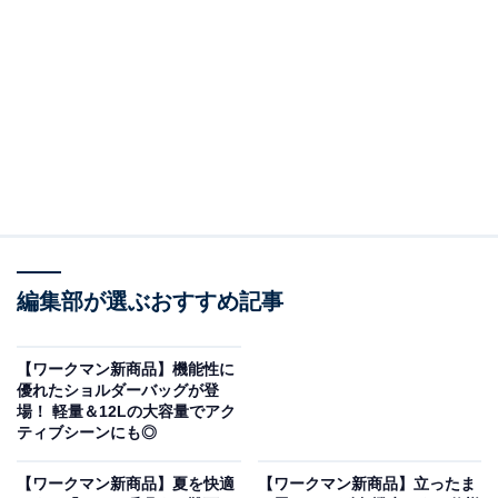
「ウォッシュブロードシャツ」の魅力
ワークウエアで培った品質や機能を落とし込んだカジュ
アルライン「DAYS（デイズ）」から、トレンドを押さ
えた万能シャツをご紹介。
ウォッシュブロードシャツ（1900円）
編集部が選ぶおすすめ記事
【ワークマン新商品】機能性に
優れたショルダーバッグが登
場！ 軽量＆12Lの大容量でアク
ティブシーンにも◎
【ワークマン新商品】夏を快適
【ワークマン新商品】立ったま