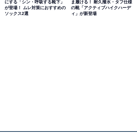
にする「シン・呼吸する靴下」
ま履ける！ 耐久撥水・タフ仕様
が登場！ ムレ対策におすすめの
の靴「アクティブハイクハーデ
ソックス2選
ィ」が新登場
ウォッシュブロードシャツ（1900円）（画像出典：
ワークマン公式Webサイト
）
男性向けライフスタイル誌「OCEANS」とのコラボレー
ションにより誕生した、トレンド感のあるブロードシャ
ツです。程よく薄手で軽い着心地ながらも上品な光沢感
があり、ビジネスから普段着までマルチに活躍。コット
ン100％のやさしい風合いが日常を快適に彩ります。