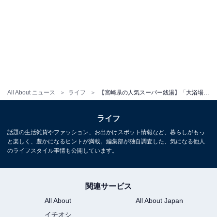
All About ニュース
ライフ
【宮崎県の人気スーパー銭湯】「大浴場 スパぱうぱう」は充実のスパ施設を取り揃えた施設。準天然光明石温泉でリラックス
ライフ
話題の生活雑貨やファッション、お出かけスポット情報など、暮らしがもっ
と楽しく、豊かになるヒントが満載。編集部が独自調査した、気になる他人
のライフスタイル事情も公開しています。
関連サービス
All About
All About Japan
イチオシ