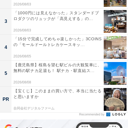
2026/08/03
「1000円には見えなかった」スタンダードプ
ロダクツのリュックが「高見えする」の...
3
2026/08/03
「15分で完成してめちゃ楽しかった」3COINS
の「モールドールトレカケースキッ...
4
2026/08/05
【鹿児島県】桜島を望む駅ビルの大観覧車に、
無料の駅ナカ足湯も！ 駅ナカ・駅直結ス...
5
2026/08/08
【宝くじ】このままの買い方で、本当に当たる
と思いますか
PR
合同会社デジタルファーム
Recommended by