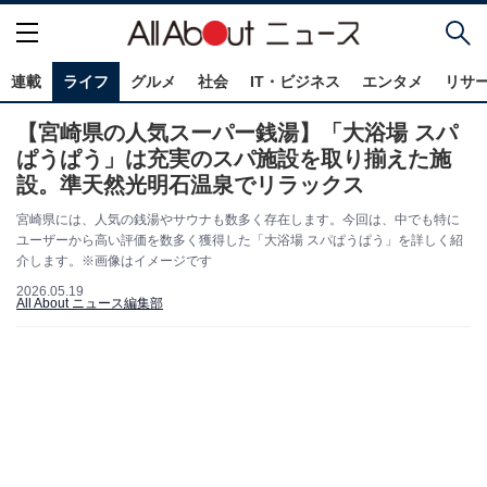
連載
ライフ
グルメ
社会
IT・ビジネス
エンタメ
リサ
【宮崎県の人気スーパー銭湯】「大浴場 スパ
ぱうぱう」は充実のスパ施設を取り揃えた施
設。準天然光明石温泉でリラックス
宮崎県には、人気の銭湯やサウナも数多く存在します。今回は、中でも特に
ユーザーから高い評価を数多く獲得した「大浴場 スパぱうぱう」を詳しく紹
介します。※画像はイメージです
2026.05.19
All About ニュース編集部