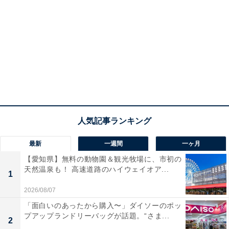
最新
一週間
一ヶ月
【愛知県】無料の動物園＆観光牧場に、市初の
天然温泉も！ 高速道路のハイウェイオア...
1
2026/08/07
「面白いのあったから購入〜」ダイソーのポッ
プアップランドリーバッグが話題。“さま...
2