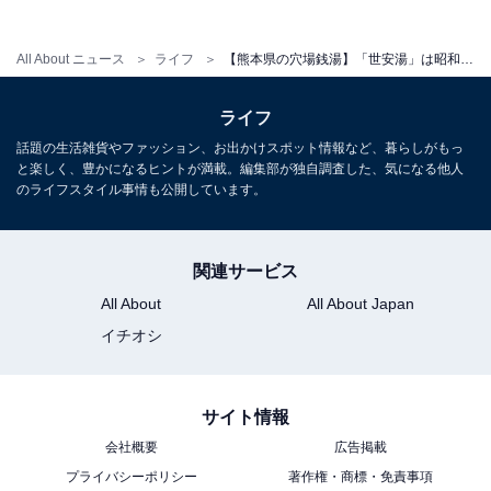
All About ニュース
ライフ
【熊本県の穴場銭湯】「世安湯」は昭和5年創業の歴史ある施設。天然地下水の超軟水でリラックス
ライフ
話題の生活雑貨やファッション、お出かけスポット情報など、暮らしがもっ
と楽しく、豊かになるヒントが満載。編集部が独自調査した、気になる他人
のライフスタイル事情も公開しています。
こちらもおすすめ
関連サービス
【熊本県の人気銭湯】「たからの湯」は極上の
All About
All About Japan
源泉かけ流しが楽しめる施設。超一級炭酸水素
塩泉でリラックス
イチオシ
サイト情報
会社概要
広告掲載
プライバシーポリシー
著作権・商標・免責事項