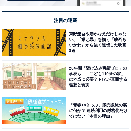
注目の連載
東野圭吾や湊かなえだけじゃな
い、「業と罪」を描く『映画ち
いかわ』から強く連想した映画
8選
20年間「駆け込み実績ゼロ」の
学校も…「こども110番の家」
アクセス・料金情報は？ 泊まれる？
は本当に必要？ PTAが直面する
理想と現実
アクセス
「青春18きっぷ」販売激減の裏
所在地：熊本市中央区世安2-2-26
に何が？ 連続利用の厳格化だけ
アクセス：JR熊本駅から徒歩14分、またはタクシーで約
ではない「本当の理由」
5分。駐車場は10台分完備（ひなた整骨院横から入