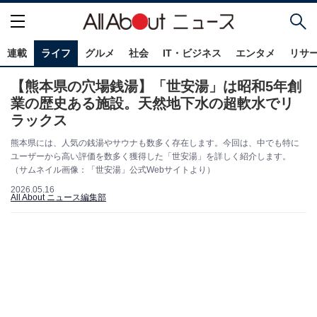
連載
ライフ
グルメ
社会
IT・ビジネス
エンタメ
リサ
【熊本県の穴場銭湯】「世安湯」は昭和5年創
業の歴史ある施設。天然地下水の超軟水でリ
ラックス
熊本県には、人気の銭湯やサウナも数多く存在します。今回は、中でも特に
ユーザーから高い評価を数多く獲得した「世安湯」を詳しく紹介します。
（サムネイル画像：「世安湯」公式Webサイトより）
2026.05.16
All About ニュース編集部