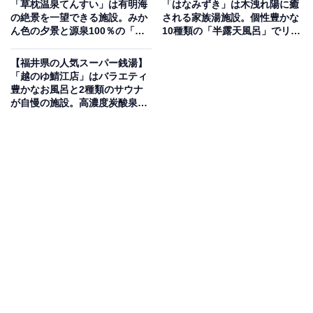
「草枕温泉てんすい」は有明海
「はなみずき」は木洩れ陽に癒
の絶景を一望できる施設。みか
される家族湯施設。個性豊かな
ん色の夕景と源泉100％の「草
10種類の「半露天風呂」でリラ
1930年（昭和5年）創業の歴史ある銭湯です。最大の特
枕の湯」でリラックス
ックス
徴は、阿蘇の恵みである天然地下水を装置により限りな
【福井県の人気スーパー銭湯】
く硬度ゼロに近づけた「超軟水」を使用している点。薪
「越のゆ鯖江店」はバラエティ
豊かなお風呂と2種類のサウナ
と太陽熱で沸かしたお湯は肌に優しく、ナノバブルの
が自慢の施設。高濃度炭酸泉で
「Nano風呂」や「超音波ジェット風呂」、「電気風呂」
リラックス
など多彩な浴槽で心身を整えることができます。
楽天トラベルで泊まれるサウナを探す