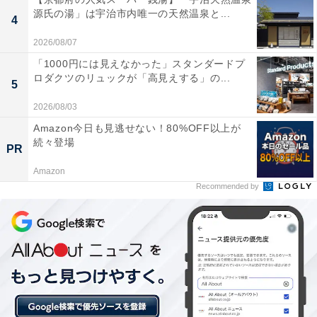
源氏の湯」は宇治市内唯一の天然温泉と...
非常に滑らかで、湯上がり後も肌がしっとりする。
4
2026/08/07
「1000円には見えなかった」スタンダードプ
ロダクツのリュックが「高見えする」の...
昭和初期から続く趣のある建物ながら、清掃が行き
5
届いており、古き良き銭湯の雰囲気の中でリラック
2026/08/03
スできます。
Amazon今日も見逃せない！80%OFF以上が
続々登場
PR
Amazon
薪を使って沸かしたお湯は柔らかく、水風呂も阿蘇
Recommended by
の地下水を使用しているため、自然の温度が心地よ
いです。