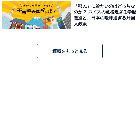
場）。
「移民」に冷たいのはどっちな
のか？ スイスの厳格過ぎる学歴
料金
選別と、日本の曖昧過ぎる外国
人政策
※2026年2月16日より入浴料金改定。支払いは現金の
み。原則として入浴道具は各自持参。
平日：550円
連載をもっと見る
土・日・祝：550円
宿泊可否
宿泊：不可（公衆浴場としての営業のため、宿泊施設は
併設されていません。）