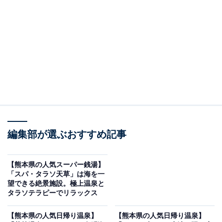
※2026年5月時点で、Googleクチコミが100～300件、平
均評価が4.0超えの銭湯を紹介しています
＞口コミをチェックする
この記事の執筆者：
All About ニュース編集
部
「All About ニュース」は、ネットの話題から世の中の動きまで、暮
編集部が選ぶおすすめ記事
らしの中にあふれる「なぜ？」「どうして？」を分かりやすく伝え
るAll About発のニュースメディアです。お金や仕事、恋愛、ITに関
...続きを読む
する疑問に対して専門家が分かりやすく回答するほか、エンタメ情
【熊本県の人気スーパー銭湯】
報やSNSで話題のトピックスを紹介しています。
「スパ・タラソ天草」は海を一
※本記事で紹介している商品の購入やサービスの利用により、売上の一部が
望できる絶景施設。極上温泉と
オールアバウトに還元されることがあります。
タラソテラピーでリラックス
「世安湯」は薪と太陽熱で沸かす超軟水の湯が魅
【熊本県の人気日帰り温泉】
【熊本県の人気日帰り温泉】
力