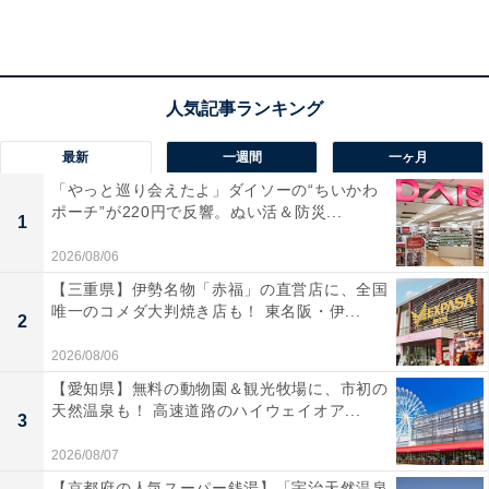
最新
一週間
一ヶ月
「やっと巡り会えたよ」ダイソーの“ちいかわ
ポーチ”が220円で反響。ぬい活＆防災...
1
2026/08/06
【三重県】伊勢名物「赤福」の直営店に、全国
唯一のコメダ大判焼き店も！ 東名阪・伊...
2
「世安湯」の口コミは？
2026/08/06
「世安湯」には以下のような口コミが寄せられていま
【愛知県】無料の動物園＆観光牧場に、市初の
天然温泉も！ 高速道路のハイウェイオア...
す。
3
2026/08/07
地下水をさらに超軟水化しており、お湯の肌触りが
【京都府の人気スーパー銭湯】「宇治天然温泉