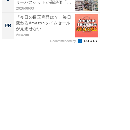
リーバスケットが高評価「使
リーバ
わ...
わ...
2026/08/03
2026/08/0
「今日の目玉商品は？」毎日
【8/2
変わるAmazonタイムセール
高い探
PR
PR
が見逃せない
学習指導
Amazon
COMPAS
Recommended by