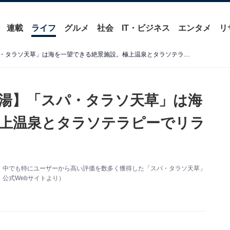
連載
ライフ
グルメ
社会
IT・ビジネス
エンタメ
リ
【熊本県の人気スーパー銭湯】「スパ・タラソ天草」は海を一望できる絶景施設。極上温泉とタラソテラピーでリラックス
湯】「スパ・タラソ天草」は海
上温泉とタラソテラピーでリラ
、中でも特にユーザーから高い評価を数多く獲得した「スパ・タラソ天草」
公式Webサイトより）