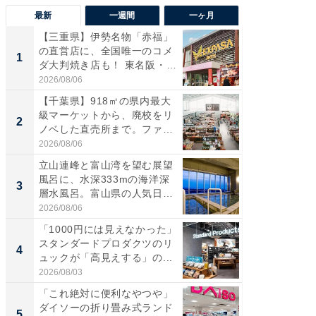
最新
一週間
一ヶ月
【三重県】伊勢名物「赤福」
【兵庫
の直営店に、全国唯一のコメ
ーメン
1
1
ダ大判焼き店も！ 東名阪・
再現した
伊...
道...
2026/08/06
2026/08/0
【千葉県】918㎡の県内最大
【三重
級マーケットから、廃校をリ
の直営
2
2
ノベした直売所まで。ファ
ダ大判焼
ー...
伊...
2026/08/06
2026/08/0
立山連峰と富山湾を望む展望
【千葉県
風呂に、水深333mの海洋深
級マー
3
3
層水風呂。富山県の人気日
ノベし
帰...
ー...
2026/08/06
2026/08/0
「1000円には見えなかった」
立山連
スタンダードプロダクツのリ
風呂に、
4
4
ュックが「高見えする」の...
層水風
帰...
2026/08/03
2026/08/0
「これ絶対に便利なやつや」
「これ
ダイソーの折り畳み式ランド
ダイソ
5
5