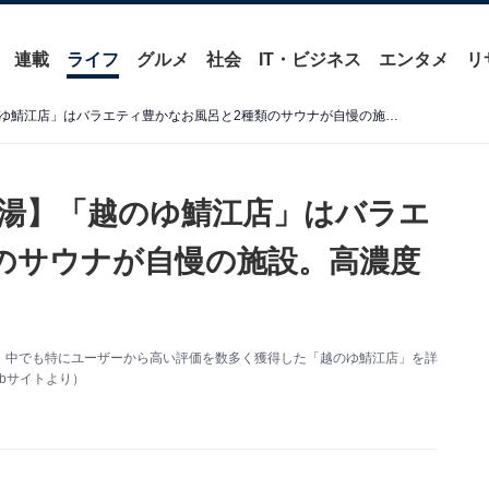
連載
ライフ
グルメ
社会
IT・ビジネス
エンタメ
リ
【福井県の人気スーパー銭湯】「越のゆ鯖江店」はバラエティ豊かなお風呂と2種類のサウナが自慢の施設。高濃度炭酸泉でリラックス
湯】「越のゆ鯖江店」はバラエ
のサウナが自慢の施設。高濃度
、中でも特にユーザーから高い評価を数多く獲得した「越のゆ鯖江店」を詳
bサイトより）