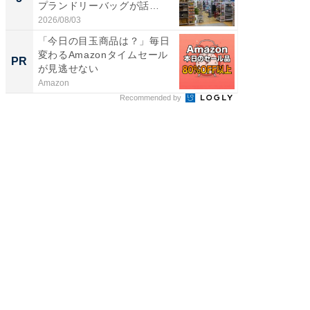
プランドリーバッグが話
ュックが
題。“さま...
2026/08/03
2026/08/0
「今日の目玉商品は？」毎日
シェア別荘
変わるAmazonタイムセール
wners
PR
PR
が見逃せない
Amazon
COCO VIL
Recommended by