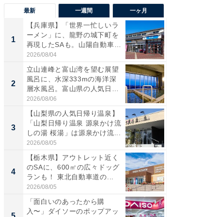
最新
一週間
一ヶ月
【兵庫県】「世界一忙しいラ
【三重
ーメン」に、龍野の城下町を
「鈴鹿天
1
1
再現したSAも。山陽自動車
は100
道...
2026/08/04
2026/08/0
立山連峰と富山湾を望む展望
「ミニオ
風呂に、水深333mの海洋深
ッグ！ 
2
2
層水風呂。富山県の人気日
ど、夏限
帰...
2026/08/06
2026/08/0
【山梨県の人気日帰り温泉】
【埼玉
「山梨日帰り温泉 源泉かけ流
「行田天
3
3
しの湯 桜湯」は源泉かけ流...
は和の
が...
2026/08/05
2026/08/0
【栃木県】アウトレット近く
【石川
のSAに、600㎡の広々ドッグ
湯】「天
4
4
ランも！ 東北自動車道の...
賀ゆめ
お...
2026/08/05
2026/08/0
「面白いのあったから購
「100
入〜」ダイソーのポップアッ
スタン
5
5