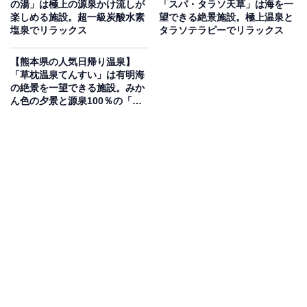
の湯」は極上の源泉かけ流しが
「スパ・タラソ天草」は海を一
楽しめる施設。超一級炭酸水素
望できる絶景施設。極上温泉と
塩泉でリラックス
タラソテラピーでリラックス
熊本県南小国町、筑後川源流の森沿いに位置する「耕き
ちの湯」は、小国杉や檜を贅沢に使用した木の温もり溢
【熊本県の人気日帰り温泉】
れる空間が魅力です。泉質はさらりとした感触の「単純
「草枕温泉てんすい」は有明海
の絶景を一望できる施設。みか
硫黄温泉」で、硫黄の香りが心地よく心身を癒します。
ん色の夕景と源泉100％の「草
大正浪漫を感じさせる男女別内風呂のほか、趣の異なる
枕の湯」でリラックス
3つの家族風呂（さざんか、せせらぎ、姫楽の湯）も完
備。川のせせらぎや鳥の声を聞きながら、自然と一体化
した入浴を楽しめます。
楽天トラベルで泊まれるサウナを探す