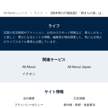
All About ニュース
ライフ
【熊本県の穴場銭湯】「耕きちの湯」は筑後川源流の自然と一体化した施設。単純硫黄温泉のやわらかなお湯でリラックス
ライフ
話題の生活雑貨やファッション、お出かけスポット情報など、暮らしがもっ
と楽しく、豊かになるヒントが満載。編集部が独自調査した、気になる他人
のライフスタイル事情も公開しています。
関連サービス
All About
All About Japan
イチオシ
こちらもおすすめ
【熊本県の穴場スーパー銭湯】「千代湯」は山
鹿市で唯一露天とサウナを備えた施設。天然温
サイト情報
泉とサウナでリラックス
会社概要
広告掲載
プライバシーポリシー
著作権・商標・免責事項