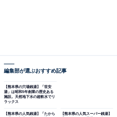
※2026年5月時点で、Googleクチコミが100～300件、平
均評価が4.0超えの銭湯を紹介しています
＞口コミをチェックする
この記事の執筆者：
All About ニュース編集
部
「All About ニュース」は、ネットの話題から世の中の動きまで、暮
編集部が選ぶおすすめ記事
らしの中にあふれる「なぜ？」「どうして？」を分かりやすく伝え
るAll About発のニュースメディアです。お金や仕事、恋愛、ITに関
...続きを読む
する疑問に対して専門家が分かりやすく回答するほか、エンタメ情
【熊本県の穴場銭湯】「世安
報やSNSで話題のトピックスを紹介しています。
湯」は昭和5年創業の歴史ある
※本記事で紹介している商品の購入やサービスの利用により、売上の一部が
施設。天然地下水の超軟水でリ
オールアバウトに還元されることがあります。
ラックス
「耕きちの湯」は筑後川源流の清流沿いに佇む秘
【熊本県の人気銭湯】「たから
【熊本県の人気スーパー銭湯】
湯感あふれる施設