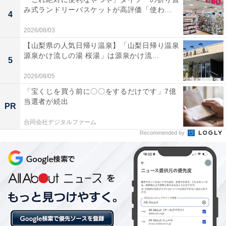
み式ランドリーバスケットが高評価「使わ...
4
川のせせらぎが聞こえる静かなロケーションで、硫
2026/08/03
黄の香りが漂う本格的な温泉を堪能できる。
【山梨県の人気日帰り温泉】「山梨日帰り温泉
源泉かけ流しの湯 桜湯」は源泉かけ流...
5
2026/08/05
家族風呂の「姫楽の湯」はひのきの香りが素晴らし
「宝くじを買う前に〇〇をするだけです」7億
く、貸切でゆっくりとプライベートな時間を過ごせ
当選者が続出
PR
る。
合同会社デジタルファーム
Recommended by
内風呂は天井が高く開放感があり、お湯の質が非常
にやわらかくて湯上がり後も肌がしっとりする。