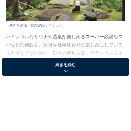
「耕きちの湯」公式Webサイトより
ハイレベルなサウナや温泉が楽しめるスーパー銭湯やス
パなどの施設を、休日や仕事終わりの楽しみにしている
人も少なくないはず。日々の疲れを癒すリラックスタイ
ムは、何物にも代えがたい時間ですよね。しかし、近年
続きを読む
では高い人気をほこる施設も多く、どこに行けばよいか
迷ってしまう……そんな思いを抱えている人もいるので
はないでしょうか。
そんな人に向けて、All About ニュース編集部が厳選し
た、評価の高いサウナやスーパー銭湯の施設を紹介しま
す。今回紹介するのは、熊本県でひそかに人気の施設
「耕きちの湯」です。