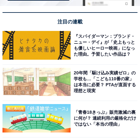
注目の連載
『スパイダーマン：ブランド・
ニュー・デイ』が「史上もっと
も優しいヒーロー映画」になっ
た理由。予習したい作品は？
20年間「駆け込み実績ゼロ」の
学校も…「こども110番の家」
は本当に必要？ PTAが直面する
理想と現実
アクセス・料金情報は？ 泊まれる？
アクセス
「青春18きっぷ」販売激減の裏
に何が？ 連続利用の厳格化だけ
所在地：熊本県阿蘇郡南小国町満願寺 6363-1
ではない「本当の理由」
アクセス：阿蘇方面より国道212号線を経由。詳細な地