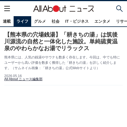
連載
ライフ
グルメ
社会
IT・ビジネス
エンタメ
リサ
【熊本県の穴場銭湯】「耕きちの湯」は筑後
川源流の自然と一体化した施設。単純硫黄温
泉のやわらかなお湯でリラックス
熊本県には、人気の銭湯やサウナも数多く存在します。今回は、中でも特に
ユーザーから高い評価を数多く獲得した「耕きちの湯」を詳しく紹介しま
す。（サムネイル画像：「耕きちの湯」公式Webサイトより）
2026.05.16
All About ニュース編集部