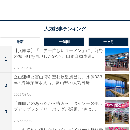
最新
一週間
一ヶ月
【兵庫県】「世界一忙しいラーメン」に、龍野
の城下町を再現したSAも。山陽自動車道...
1
2026/08/04
立山連峰と富山湾を望む展望風呂に、水深333
mの海洋深層水風呂。富山県の人気日帰...
2
2026/08/06
「耕きちの湯」の口コミは？
「面白いのあったから購入〜」ダイソーのポッ
プアップランドリーバッグが話題。“さま...
3
「耕きちの湯」には以下のような口コミが寄せられてい
2026/08/03
ます。
「これ絶対に便利なやつや」ダイソーの折り畳