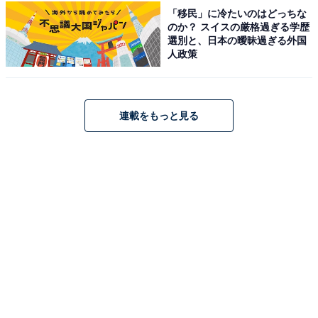
図は公式サイトのGoogleマップ参照。
「移民」に冷たいのはどっちな
のか？ スイスの厳格過ぎる学歴
料金
選別と、日本の曖昧過ぎる外国
人政策
※内風呂にはドライヤー、石鹸あり。貸切風呂にはドラ
イヤーのほか、ボディソープ、シャンプー、リンス完
備。
連載をもっと見る
平日：大人 700円 / 子ども 300円（貸切：60分 2500円）
土・日・祝：大人 700円 / 子ども 300円（貸切：60分
2500円）
宿泊可否
宿泊：不可（公式サイトには営業時間が10:00〜
19:00（最終受付18:00）の日帰り入浴案内のみ記載され
ているため）