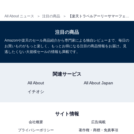
All About ニュース
注目の商品
【楽天トラベルアーリーサマーフェア】宮城県「名湯秘湯うなぎ湯の宿 旬樹庵 琢ひで」が特別価格で登場中
注目の商品
Amazonや楽天のセール商品紹介から専門家による独自レビューまで、毎日の
お買いものがもっと楽しく、もっとお得になる注目の商品情報をお届け。見
逃したくない大規模セールの情報も満載です。
関連サービス
All About
All About Japan
イチオシ
サイト情報
会社概要
広告掲載
プライバシーポリシー
著作権・商標・免責事項