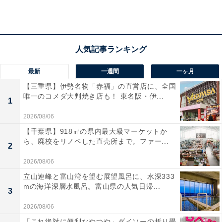
した」「夕食は器、盛り付け、味付けと申し分なくとて
も美味しかったです」という声があがっています。極上
の美肌の湯を静かな環境で堪能したい人や、手作り感の
ある温かな料理と温泉を少人数の宿で楽しみたい人にお
すすめの宿です。
最新
一週間
一ヶ月
あわせて読みたい
【三重県】伊勢名物「赤福」の直営店に、全国
唯一のコメダ大判焼き店も！ 東名阪・伊...
【宮城県の人気ホテル】「松島温泉 小松館
1
好風亭」は日本三景の絶景と美食が魅力
2026/08/06
【千葉県】918㎡の県内最大級マーケットか
ら、廃校をリノベした直売所まで。ファー...
2
2026/08/06
立山連峰と富山湾を望む展望風呂に、水深333
mの海洋深層水風呂。富山県の人気日帰...
3
2026/08/06
「これ絶対に便利なやつや」ダイソーの折り畳