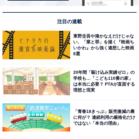
注目の連載
楽天トラベルでキャンペーンにエントリーする
東野圭吾や湊かなえだけじゃな
い、「業と罪」を描く『映画ち
いかわ』から強く連想した映画
8選
※掲載されている情報は記事公開時のものです。あらか
じめご了承ください。また、記事中の宿泊プランを予約
すると、売上の一部がオールアバウトに還元されること
20年間「駆け込み実績ゼロ」の
学校も…「こども110番の家」
があります。
は本当に必要？ PTAが直面する
理想と現実
この記事の執筆者：
All About ニュース 旅行
部
「青春18きっぷ」販売激減の裏
に何が？ 連続利用の厳格化だけ
全国の人気ホテルから今泊まりたい宿を厳選してご紹介。日々更新
ではない「本当の理由」
される売れ筋ランキングや、見逃せないセール・キャンペーン情報
など、お得に旅を楽しむための秘けつが満載です。さらに、ここで
...続きを読む