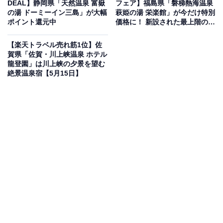
DEAL】静岡県「天然温泉 富嶽
フェア】福島県「磐梯熱海温泉
楽天トラベルでホテルを見る
の湯 ドーミーイン三島」が大幅
萩姫の湯 栄楽館」が今だけ特別
ポイント還元中
価格に！ 新設された最上階の展
望浴場が特徴【5月16日】
【楽天トラベル売れ筋1位】佐
賀県「佐賀・川上峡温泉 ホテル
龍登園」は川上峡の夕景を望む
絶景温泉宿【5月15日】
この宿泊施設のおすすめポイントは？
鳴子温泉にある「名湯秘湯うなぎ湯の宿 旬樹庵 琢ひで」
は、化粧水のようなとろりとした肌触りの自家源泉が自
慢の宿。三百余年の歴史を持つ名湯「うなぎ湯」を、館
内にある8つの湯舟で贅沢に湯巡りできます。全14室の
落ち着いた客室に加え、宮城の旬を味わえる出来立ての
料理や、ご飯が進むおかず豊富な朝食も大きな魅力で
す。
宿泊者からは「とろとろの温泉で肌がスベスベになりま