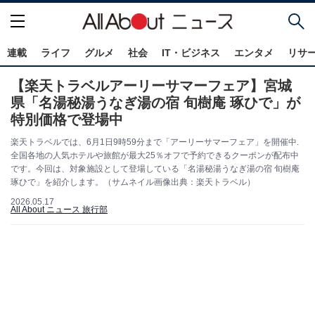
連載
ライフ
グルメ
社会
IT・ビジネス
エンタメ
リサ
【楽天トラベルアーリーサマーフェア】宮城
県「名湯秘湯うなぎ湯の宿 旬樹庵 琢ひで」が
特別価格で登場中
楽天トラベルでは、6月1日9時59分まで「アーリーサマーフェア」を開催中.
全国各地の人気ホテルや旅館が最大25％オフで予約できるクーポンが配布中
です。今回は、対象施設として登場している「名湯秘湯うなぎ湯の宿 旬樹庵
琢ひで」を紹介します。（サムネイル画像出典：楽天トラベル）
2026.05.17
All About ニュース 旅行部