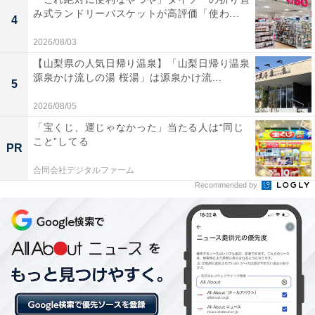
み式ランドリーバスケットが高評価「使わ...
4
2026/08/03
【山梨県の人気日帰り温泉】「山梨日帰り温泉
源泉かけ流しの湯 桜湯」は源泉かけ流...
5
楽天トラベルの「アーリーサマーフェア」とは？
2026/08/05
「宝くじ、運じゃなかった」当たる人は“同じ
こと”してる
楽天トラベルでは、6月1日9時59分まで「アーリーサマ
PR
ーフェア」を開催中。人気の宿やホテルを対象に、宿泊
合同会社デジタルファーム
予約で使えるお得な割引クーポンを配布しています。
Recommended by
クーポンは国内宿泊のほか、遊び・体験や楽パックな
ど、さまざまな旅行商品で利用可能。エントリーをして
対象サービスを利用することで最大5000ポイントが当た
るキャンペーンも開催しています。賢く旅の計画を立て
て、お得に旅行を楽しみましょう。