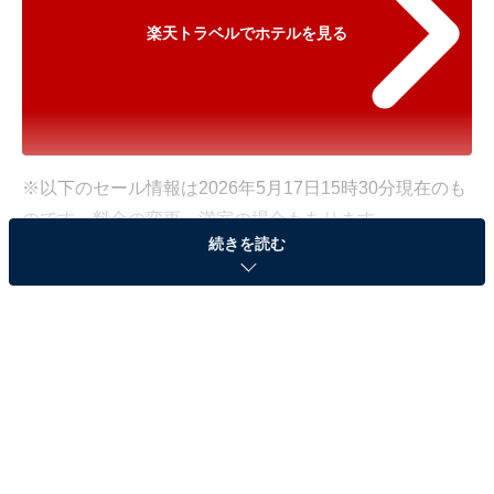
楽天トラベルでホテルを見る
※以下のセール情報は2026年5月17日15時30分現在のも
のです。料金の変更、満室の場合もあります。
続きを読む
※本記事で紹介している商品の購入やサービスの利用により、売上の一部が
オールアバウトに還元されることがあります。
「名湯秘湯うなぎ湯の宿 旬樹庵 琢ひで」が最大
25％オフ！