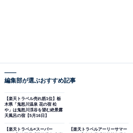
名湯秘湯うなぎ湯の宿 旬樹庵 琢ひで（画像出典：楽天トラベル）
編集部が選ぶおすすめ記事
「名湯秘湯うなぎ湯の宿 旬樹庵 琢ひで」は現在特別価格
で予約可能です。
【楽天トラベル売れ筋1位】栃
木県「鬼怒川温泉 花の宿 松
や」は鬼怒川渓谷を望む絶景露
天風呂の宿【5月16日】
【楽天トラベル×スーパー
【楽天トラベルアーリーサマー