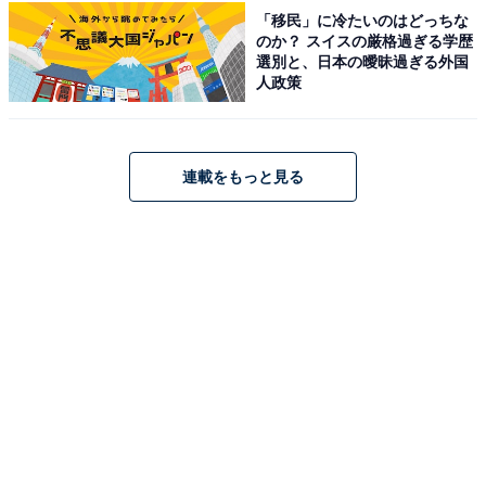
しか読めない独自コンテンツも充実。編集部員による宿泊レビュー
「移民」に冷たいのはどっちな
では、公式Webサイトだけでは分からないリアルな様子を紹介しま
のか？ スイスの厳格過ぎる学歴
あわせて読みたい
す。
選別と、日本の曖昧過ぎる外国
人政策
【宮城県の人気ホテル】「松島温泉 小松館
好風亭」は日本三景の絶景と美食が魅力
連載をもっと見る
こちらもおすすめ
【楽天トラベル×スーパーDEAL】大分県「天然
温泉 源泉かけ流しの宿 鶴崎ホテル」が大幅ポイ
ント還元中