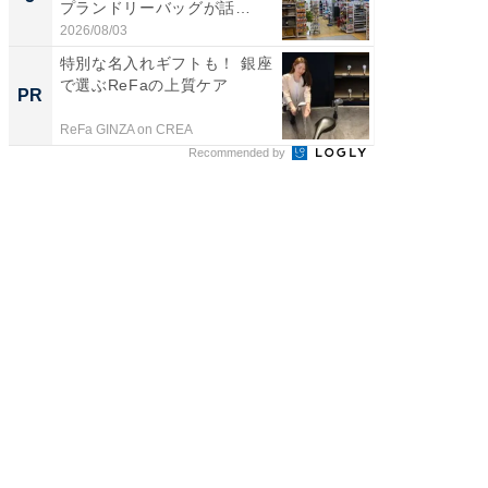
プランドリーバッグが話
層水風
題。“さま...
帰...
2026/08/03
2026/08/0
特別な名入れギフトも！ 銀座
「え、
で選ぶReFaの上質ケア
の？」8
PR
PR
場！Ama
ReFa GINZA on CREA
Amazon
Recommended by