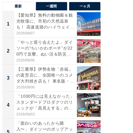
最新
一週間
一ヶ月
【愛知県】無料の動物園＆観
【兵庫
光牧場に、市初の天然温泉
ーメン
1
1
も！ 高速道路のハイウェイオ
再現した
ア...
道...
2026/08/07
2026/08/0
「やっと巡り会えたよ」ダイ
【三重
ソーの“ちいかわポーチ”が22
の直営
2
2
0円で反響。ぬい活＆防災...
ダ大判焼
伊...
2026/08/06
2026/08/0
【三重県】伊勢名物「赤福」
【千葉県
の直営店に、全国唯一のコメ
級マー
3
3
ダ大判焼き店も！ 東名阪・
ノベし
伊...
ー...
2026/08/06
2026/08/0
「1000円には見えなかった」
ステラ
スタンダードプロダクツのリ
詰め放題
4
4
ュックが「高見えする」の...
00円で「
2026/08/03
2026/08/0
「面白いのあったから購
立山連
入〜」ダイソーのポップアッ
風呂に、
5
5