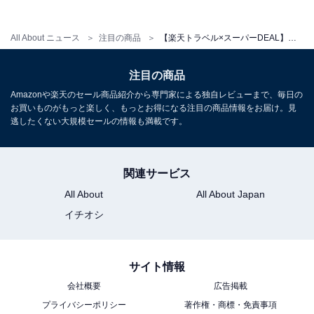
All About ニュース
注目の商品
【楽天トラベル×スーパーDEAL】兵庫県「ザ グラン リゾート エレガンテ淡路島 ＜淡路島＞」が実質30％引き！淡路牛と海の幸を味わう贅沢ステイ【5月15日】
注目の商品
Amazonや楽天のセール商品紹介から専門家による独自レビューまで、毎日の
お買いものがもっと楽しく、もっとお得になる注目の商品情報をお届け。見
逃したくない大規模セールの情報も満載です。
関連サービス
All About
All About Japan
イチオシ
サイト情報
会社概要
広告掲載
プライバシーポリシー
著作権・商標・免責事項