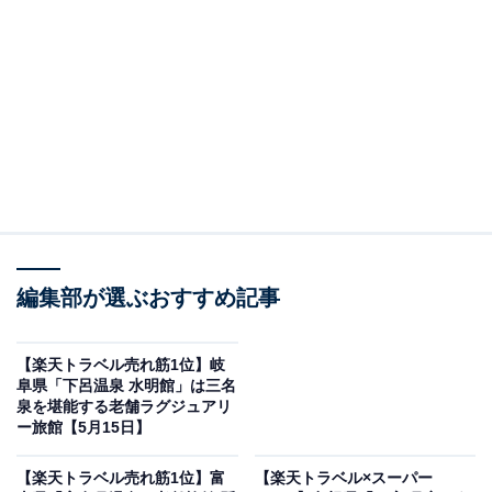
編集部が選ぶおすすめ記事
【楽天トラベル売れ筋1位】岐
阜県「下呂温泉 水明館」は三名
ザ グラン リゾート エレガンテ淡路島 ＜淡路島＞（画像出典：楽天トラベ
泉を堪能する老舗ラグジュアリ
ル）
ー旅館【5月15日】
「ザ グラン リゾート エレガンテ淡路島 ＜淡路島＞」の
【楽天トラベル売れ筋1位】富
【楽天トラベル×スーパー
楽天スーパーDEALプランを予約すると、実質30％オフ