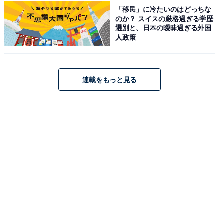
この記事の執筆者：
All About ニュース 旅行
「移民」に冷たいのはどっちな
部
のか？ スイスの厳格過ぎる学歴
選別と、日本の曖昧過ぎる外国
人政策
全国の人気ホテルから今泊まりたい宿を厳選してご紹介。日々更新
される売れ筋ランキングや、見逃せないセール・キャンペーン情報
など、お得に旅を楽しむための秘けつが満載です。さらに、ここで
...続きを読む
しか読めない独自コンテンツも充実。編集部員による宿泊レビュー
では、公式Webサイトだけでは分からないリアルな様子を紹介しま
連載をもっと見る
あわせて読みたい
す。
【兵庫県の人気ホテル】「有馬温泉 兵衛向陽
閣」が選ばれる理由
こちらもおすすめ
【楽天トラベル特別セール】岩手県「盛岡つな
ぎ温泉 愛真館」が特別価格で登場中