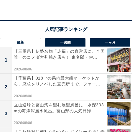
ごせます。朝食は、セルフ形式で楽しめる「海鮮のっけ
丼」や淡路島産の玉ねぎをふんだんに使った料理など、
地元の旬が詰まった和食バイキングが評判です。
宿泊者からは「朝食バイキングでの海鮮のっけ丼や、淡
最新
一週間
一ヶ月
路島産玉ねぎを使った料理、ドレッシングも美味しくて
【三重県】伊勢名物「赤福」の直営店に、全国
大満足でした」「お部屋・温泉・食事会場すべてオーシ
唯一のコメダ大判焼き店も！ 東名阪・伊...
1
ャンビューで癒されました」という声があがっていま
す。絶景の温泉でリフレッシュしたい人や、朝から新鮮
2026/08/06
な海の幸を存分に味わいたい人におすすめの宿です。
【千葉県】918㎡の県内最大級マーケットか
ら、廃校をリノベした直売所まで。ファー...
2
あわせて読みたい
2026/08/06
【兵庫県の人気ホテル】「有馬温泉 兵衛向陽
立山連峰と富山湾を望む展望風呂に、水深333
閣」が選ばれる理由
mの海洋深層水風呂。富山県の人気日帰...
3
2026/08/06
「これ絶対に便利なやつや」ダイソーの折り畳