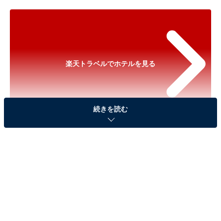
楽天トラベルでホテルを見る
続きを読む
※以下のセール情報は2026年5月15日10時現在のもので
す。料金の変更、満室の場合もあります。
※本記事で紹介している商品の購入やサービスの利用により、売上の一部が
オールアバウトに還元されることがあります。
「ザ グラン リゾート エレガンテ淡路島 ＜淡路島
＞」が実質30％引きに！