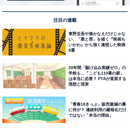
元されます。お得に宿泊したい人は、日々更新されるお
すすめプランをお見逃しなく！
注目の連載
※プラン名称に【楽天スーパーDEAL】と記載があるプ
東野圭吾や湊かなえだけじゃな
ランのみ、ポイント還元対象です
い、「業と罪」を描く『映画ち
いかわ』から強く連想した映画
8選
楽天スーパーDEAL対象のホテル・プランを見る
20年間「駆け込み実績ゼロ」の
学校も…「こども110番の家」
は本当に必要？ PTAが直面する
理想と現実
※掲載されている情報は記事公開時のものです。あらか
じめご了承ください。 また、記事中の宿泊プランを予約
「青春18きっぷ」販売激減の裏
すると、売上の一部がオールアバウトに還元されること
に何が？ 連続利用の厳格化だけ
があります。
ではない「本当の理由」