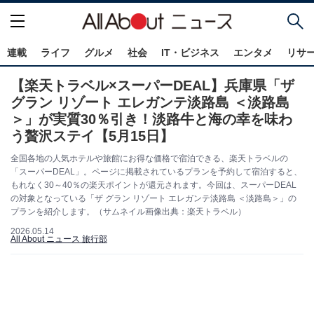
連載
ライフ
グルメ
社会
IT・ビジネス
エンタメ
リサ
【楽天トラベル×スーパーDEAL】兵庫県「ザ
グラン リゾート エレガンテ淡路島 ＜淡路島
＞」が実質30％引き！淡路牛と海の幸を味わ
う贅沢ステイ【5月15日】
全国各地の人気ホテルや旅館にお得な価格で宿泊できる、楽天トラベルの
「スーパーDEAL」。ページに掲載されているプランを予約して宿泊すると、
もれなく30～40％の楽天ポイントが還元されます。今回は、スーパーDEAL
の対象となっている「ザ グラン リゾート エレガンテ淡路島 ＜淡路島＞」の
プランを紹介します。（サムネイル画像出典：楽天トラベル）
2026.05.14
All About ニュース 旅行部