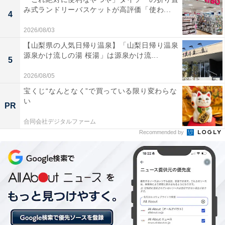
み式ランドリーバスケットが高評価「使わ...
4
2026/08/03
【山梨県の人気日帰り温泉】「山梨日帰り温泉
源泉かけ流しの湯 桜湯」は源泉かけ流...
5
2026/08/05
宝くじ“なんとなく”で買っている限り変わらな
い
PR
合同会社デジタルファーム
Recommended by
楽天トラベルのスーパーDEALとは？
楽天スーパーDEALは、全国各地人気ホテルや旅館を大
幅ポイントバックで予約できるイベント。楽天IDを用い
てスーパーDEAL対象のプランを予約し、実際に宿泊す
ると、もれなく宿泊料金の30～40％が楽天ポイントで還