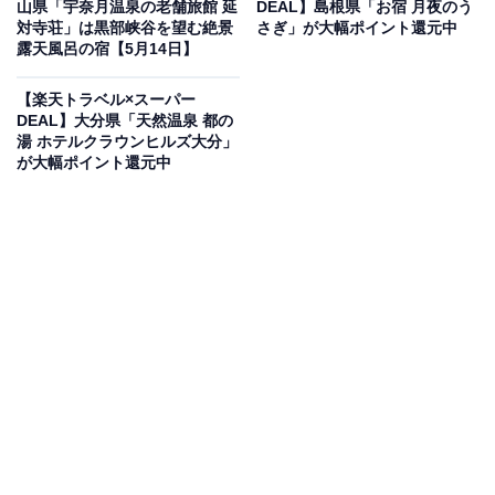
山県「宇奈月温泉の老舗旅館 延
DEAL】島根県「お宿 月夜のう
で宿泊可能です。
対寺荘」は黒部峡谷を望む絶景
さぎ」が大幅ポイント還元中
露天風呂の宿【5月14日】
【楽天トラベル×スーパー
DEAL】大分県「天然温泉 都の
湯 ホテルクラウンヒルズ大分」
が大幅ポイント還元中
楽天トラベルでホテルを見る
この宿泊施設のおすすめポイントは？
淡路島に位置する「ザ グラン リゾート エレガンテ淡路
島」は、全客室から大阪湾を一望できるオーシャンビュ
ーの宿。大浴場からも海を見渡せ、ナトリウム塩化物冷
鉱泉に浸かりながら美しい朝日を眺める贅沢な時間を過