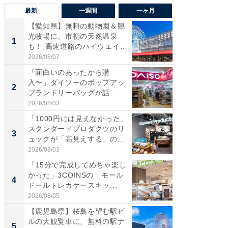
最新
一週間
一ヶ月
【愛知県】無料の動物園＆観
【兵庫
光牧場に、市初の天然温泉
ーメン
1
1
も！ 高速道路のハイウェイオ
再現した
ア...
道...
2026/08/07
2026/08/0
「面白いのあったから購
【三重
入〜」ダイソーのポップアッ
の直営
2
2
プランドリーバッグが話
ダ大判焼
題。“さま...
伊...
2026/08/03
2026/08/0
「1000円には見えなかった」
【千葉県
スタンダードプロダクツのリ
級マー
3
3
ュックが「高見えする」の...
ノベし
ー...
2026/08/03
2026/08/0
「15分で完成してめちゃ楽し
「100
かった」3COINSの「モール
スタン
4
4
ドールトレカケースキッ...
ュックが
2026/08/05
2026/08/0
【鹿児島県】桜島を望む駅ビ
立山連
ルの大観覧車に、無料の駅ナ
風呂に、
5
5