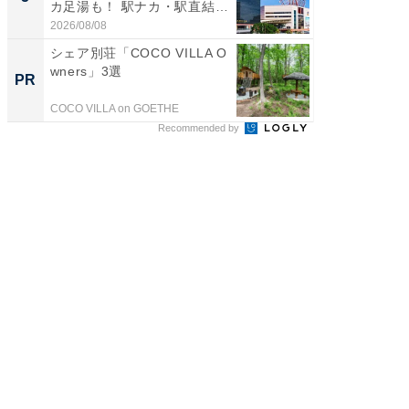
カ足湯も！ 駅ナカ・駅直結
層水風
ス...
帰...
2026/08/08
2026/08/0
シェア別荘「COCO VILLA O
すべて
wners」3選
るその
PR
PR
COCO VILLA on GOETHE
COCO VIL
Recommended by