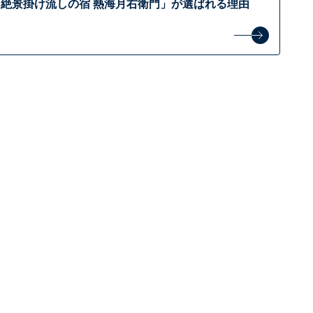
絶景掛け流しの宿 熱海月右衛門」が選ばれる理由